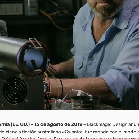
ornia (EE. UU.) – 15 de agosto de 2019
– Blackmagic Design anun
de ciencia ficción australiana «Quanta» fue rodada con el model
 DaVinci Resolve Studio. Este es uno de los primeros largometraj