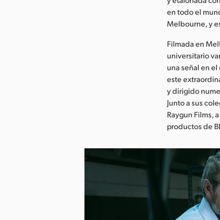
en todo el mund
Melbourne, y es
Filmada en Melb
universitario 
una señal en el
este extraordin
y dirigido nume
Junto a sus col
Raygun Films, a 
productos de B