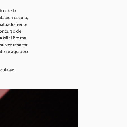
ico de la
itación oscura,
situado frente
concurso de
A Mini Pro me
su vez resaltar
ente se agradece
ícula en