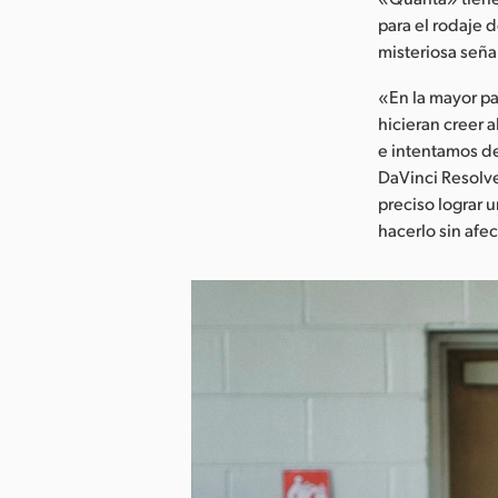
para el rodaje d
misteriosa seña
«En la mayor pa
hicieran creer 
e intentamos de
DaVinci Resolve
preciso lograr 
hacerlo sin afe