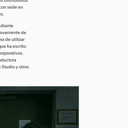
 con sede en
to.
udiante
roveniente de
a de utilizar
que ha escrito
orporativos.
roductora
e Studio y otros