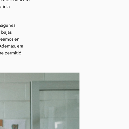
rir la
imágenes
 bajas
creamos en
«Además, era
me permitió