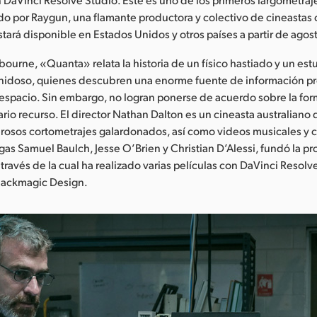
o por Raygun, una flamante productora y colectivo de cineastas
tará disponible en Estados Unidos y otros países a partir de agos
ourne, «Quanta» relata la historia de un físico hastiado y un est
vanidoso, quienes descubren una enorme fuente de información p
 espacio. Sin embargo, no logran ponerse de acuerdo sobre la form
ario recurso. El director Nathan Dalton es un cineasta australiano 
rosos cortometrajes galardonados, así como videos musicales y c
egas Samuel Baulch, Jesse O’Brien y Christian D’Alessi, fundó la p
través de la cual ha realizado varias películas con DaVinci Resolv
lackmagic Design.