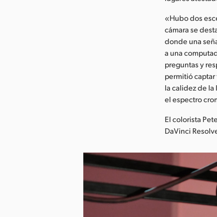
«Hubo dos escen
cámara se desta
donde una señal
a una computado
preguntas y re
permitió captar 
la calidez de l
el espectro cro
El colorista Pet
DaVinci Resolv