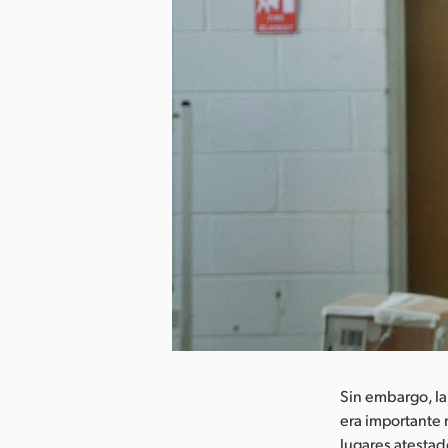
argar imagen
Sin embargo, la
era importante 
lugares atestad