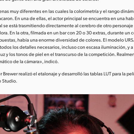
as muy diferentes en las cuales la colorimetría y el rango dinám
caron. En una de ellas, el actor principal se encuentra en una hab
 se está trasmitiendo directamente al cerebro de otro personaje 
ra. En la otra, filmada en un bar con 20 o 30 extras, durante un 
spuestas, había una enorme diversidad de colores. El modelo URS
todos los detalles necesarios, incluso con escasa iluminación, y a 
a luz y los tonos de piel en el transcurso de la competición. Realm
mático de la cámara», indicó.
er Brewer realizó el etalonaje y desarrolló las tablas LUT para la pel
e Studio.