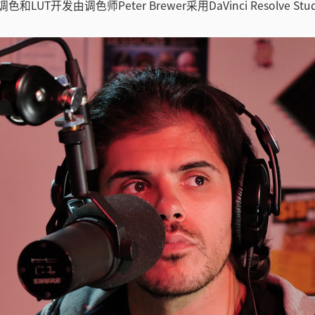
色和LUT开发由调色师Peter Brewer采用DaVinci Resolve St