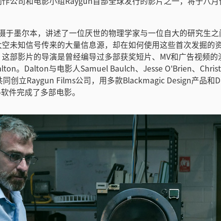
作公司和电影小组Raygun首部全球发行的影片之一，将于八
》拍摄于墨尔本，讲述了一位厌世的物理学家与一位自大的研究生
太空未知信号传来的大量信息源，却在如何使用这些首次发掘的
。这部影片的导演是曾经编导过多部获奖短片、MV和广告视频的
ton。Dalton与电影人Samuel Baulch、Jesse O'Brien、Christia
on共同创立Raygun Films公司，用多款Blackmagic Design产品和Da
tudio软件完成了多部电影。