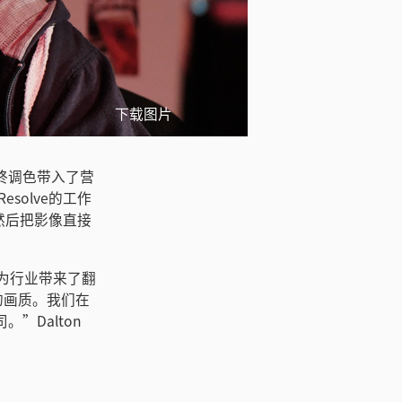
下载图片
最终调色带入了营
solve的工作
然后把影像直接
ign为行业带来了翻
的画质。我们在
”Dalton