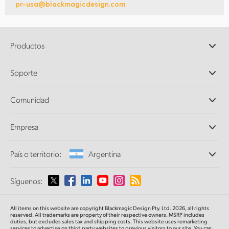
pr-usa@blackmagicdesign.com
Productos
Cámaras profesionales
Soporte
DaVinci Resolve y Fusion
Mezcladores ATEM
Distribuidores
Comunidad
Ultimatte
Centro de soporte técnico
Grabadores digitales
Contáctanos
Comunidad Splice
Empresa
Captura y reproducción
Escáner Cintel
Oficinas
Conversión de formatos
País o territorio:
Argentina
Perfil empresarial
Conversores profesionales
Colaboradores
Supervisión
Selecciona un país o territorio
Síguenos:
Medios
Almacenamiento en redes
MultiView
Argentina
All items on this website are copyright Blackmagic Design Pty. Ltd. 2026, all rights
Direccionamiento y distribución
reserved. All trademarks
are property
of their respective owners. MSRP includes
duties, but excludes sales tax and shipping costs.
This website uses remarketing
Transmisión y codificación
Australia
services to advertise on third party websites to previous visitors to our site.
You can