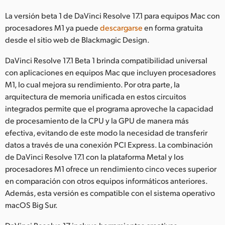
Netherlands
La versión beta 1 de DaVinci Resolve 17.1 para equipos Mac con
New Zealand
procesadores M1 ya puede
descargarse
en forma gratuita
desde el sitio web de Blackmagic Design.
Norway
DaVinci Resolve 17.1 Beta 1 brinda compatibilidad universal
Poland
con aplicaciones en equipos Mac que incluyen procesadores
M1, lo cual mejora su rendimiento. Por otra parte, la
Portugal
arquitectura de memoria unificada en estos circuitos
integrados permite que el programa aproveche la capacidad
Singapore
de procesamiento de la CPU y la GPU de manera más
South Africa
efectiva, evitando de este modo la necesidad de transferir
datos a través de una conexión PCI Express. La combinación
España
de DaVinci Resolve 17.1 con la plataforma Metal y los
procesadores M1 ofrece un rendimiento cinco veces superior
Sweden
en comparación con otros equipos informáticos anteriores.
Además, esta versión es compatible con el sistema operativo
Chinese Taipei
macOS Big Sur.
Turkey