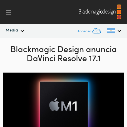
Media
Acceder
Novedades
Blackmagic Design
anuncia
Argentina
DaVinci Resolve 17.1
Australia
Archivo
Austria
Imágenes
Brazil
Canada
China
Denmark