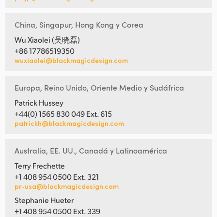
China, Singapur, Hong Kong y Corea
Wu Xiaolei (吴晓磊)
+86 17786519350
wuxiaolei@blackmagicdesign.com
Europa, Reino Unido, Oriente Medio y Sudáfrica
Patrick Hussey
+44(0) 1565 830 049 Ext. 615
patrickh@blackmagicdesign.com
Australia, EE. UU., Canadá y Latinoamérica
Terry Frechette
+1 408 954 0500 Ext. 321
pr-usa@blackmagicdesign.com
Stephanie Hueter
+1 408 954 0500 Ext. 339