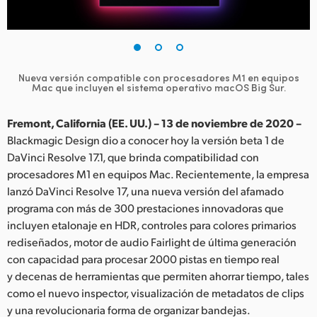
Finland
France
Germany
Nueva versión compatible con procesadores
M1 en equipos
Mac que incluyen el sistema operativo macOS Big Sur.
Hong Kong SAR, China
Fremont, California (EE. UU.) – 13 de noviembre de 2020 –
India
Blackmagic Design dio a conocer hoy la versión beta 1 de
DaVinci Resolve 17.1, que brinda compatibilidad con
Italy
procesadores M1 en equipos Mac. Recientemente, la empresa
lanzó DaVinci Resolve 17, una nueva versión del afamado
Japan
programa con más de 300 prestaciones innovadoras que
incluyen etalonaje en HDR, controles para colores primarios
Korea
rediseñados, motor de audio Fairlight de última generación
Mexico
con capacidad para procesar 2000 pistas en tiempo real
y decenas de herramientas que permiten ahorrar tiempo, tales
Malaysia
como el nuevo inspector, visualización de metadatos de clips
y una revolucionaria forma de organizar bandejas.