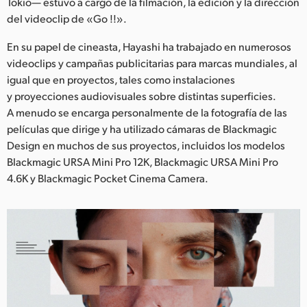
Netherlands
Tokio— estuvo a cargo de la filmación, la edición y la dirección
del videoclip de «Go !!».
New Zealand
En su papel de cineasta, Hayashi ha trabajado en numerosos
Norway
videoclips y campañas publicitarias para marcas mundiales, al
igual que en proyectos, tales como instalaciones
Poland
y proyecciones audiovisuales sobre distintas superficies.
A menudo se encarga personalmente de la fotografía de las
Portugal
películas que dirige y ha utilizado cámaras de Blackmagic
Design en muchos de sus proyectos, incluidos los modelos
Singapore
Blackmagic URSA Mini Pro 12K, Blackmagic URSA Mini Pro
4.6K y Blackmagic Pocket Cinema Camera.
South Africa
España
Sweden
Chinese Taipei
Turkey