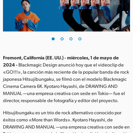
Finland
France
Germany
Hong Kong SAR, China
India
Fremont, California (EE. UU.) - miércoles, 1 de mayo de
2024 -
Blackmagic Design anunció hoy que el videoclip de
Italy
«GO!!!», la canción más reciente de la popular banda de rock
japonesa Hitsujibungaku, se filmó con el modelo Blackmagic
Japan
Cinema Camera 6K. Kyotaro Hayashi, de DRAWING AND
MANUAL —una empresa creativa con sede en Tokio— fue el
Korea
director, responsable de fotografía y editor del proyecto.
Mexico
Hitsujibungaku es un trío de rock alternativo conocido por
éxitos como «More than Words». Kyotaro Hayashi, de
Malaysia
DRAWING AND MANUAL —una empresa creativa con sede en