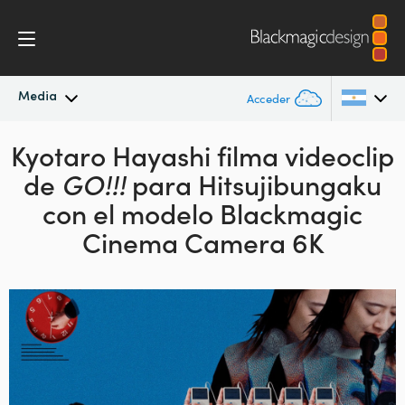
Media
Acceder
Kyotaro Hayashi filma videoclip
Novedades
Argentina
de
GO!!!
para
Hitsujibungaku
Australia
Archivo
con el modelo Blackmagic
Austria
Cinema Camera 6K
Imágenes
Brazil
Canada
China
Denmark