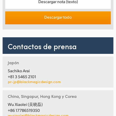
Descargar nota (texto)
Descargar todo
Contactos de prensa
Japón
Sachiko Arai
+81 3 5465 2101
pr-jp@blackmagicdesign.com
China, Singapur, Hong Kong y Corea
Wu Xiaolei (吴晓磊)
+86 17786519350
wuxiaolei@blackmagicdesign.com