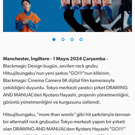
Finland
France
Germany
Hong Kong SAR, China
India
Manchester, İngiltere - 1 Mayıs 2024 Çarşamba -
Blackmagic Design bugün, sevilen rock grubu
Italy
Hitsujibungaku'nun yeni şarkısı "GO!!!"nun klibinin,
Blackmagic Cinema Camera 6K dijital film kamerasıyla
Japan
çekildiğini duyurdu. Tokyo merkezli yaratıcı şirket DRAWING
AND MANUAL'den Kyotaro Hayashi, projenin yönetmenliğini,
Korea
görüntü yönetmenliğini ve kurgusunu üstlendi.
Mexico
Hitsujibungaku, “more than words” gibi hit şarkılarıyla tanınan
bir alternatif rock grubudur. Tokyo merkezli yapım bir şirketi
Malaysia
olan DRAWING AND MANUAL'den Kyotaro Hayashi “GO!!!”