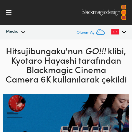
Media
Oturum Aç
En Son Haberler
Hitsujibungaku'nun
GO!!!
klibi,
Argentina
Kyotaro Hayashi
tarafından
Australia
Haber Arşivi
Blackmagic Cinema
Austria
Camera 6K kullanılarak çekildi
Basın Resimleri
Brazil
Canada
China
Denmark