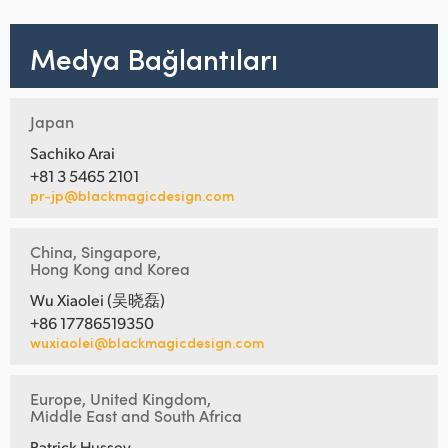
Medya Bağlantıları
Japan
Sachiko Arai
+81 3 5465 2101
pr-jp@blackmagicdesign.com
China, Singapore,
Hong Kong and Korea
Wu Xiaolei (吴晓磊)
+86 17786519350
wuxiaolei@blackmagicdesign.com
Europe, United Kingdom,
Middle East and South Africa
Patrick Hussey