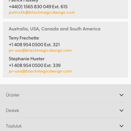
+44(0) 1565 830 049 Ext. 615
patrickh@blackmagicdesign.com
Australia, USA, Canada and South America
Terry Frechette
+1 408 954 0500 Ext. 321
pr-usa@blackmagicdesign.com
Stephanie Hueter
+1 408 954 0500 Ext. 339
pr-usa@blackmagicdesign.com
Ürünler
Profesyonel Video Kameraları
Destek
DaVinci Resolve ve Fusion Yazılımı
ATEM Prodüksiyon Görüntü Mikserleri
Yetkili Bayiler
Topluluk
Ultimatte
Destek Merkezi