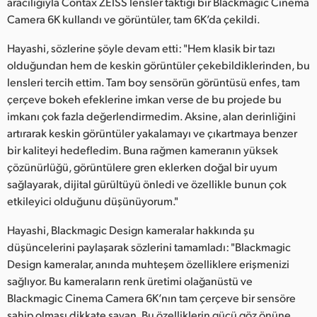
aracılığıyla Contax ZEISS lensler taktığı bir Blackmagic Cinema
Camera 6K kullandı ve görüntüler, tam 6K’da çekildi.
Hayashi, sözlerine şöyle devam etti: "Hem klasik bir tazı
olduğundan hem de keskin görüntüler çekebildiklerinden, bu
lensleri tercih ettim. Tam boy sensörün görüntüsü enfes, tam
çerçeve bokeh efeklerine imkan verse de bu projede bu
imkanı çok fazla değerlendirmedim. Aksine, alan derinliğini
artırarak keskin görüntüler yakalamayı ve çıkartmaya benzer
bir kaliteyi hedefledim. Buna rağmen kameranın yüksek
çözünürlüğü, görüntülere gren eklerken doğal bir uyum
sağlayarak, dijital gürültüyü önledi ve özellikle bunun çok
etkileyici olduğunu düşünüyorum."
Hayashi, Blackmagic Design kameralar hakkında şu
düşüncelerini paylaşarak sözlerini tamamladı: "Blackmagic
Design kameralar, anında muhteşem özelliklere erişmenizi
sağlıyor. Bu kameraların renk üretimi olağanüstü ve
Blackmagic Cinema Camera 6K’nın tam çerçeve bir sensöre
sahip olması dikkate şayan. Bu özelliklerin gücü göz önüne