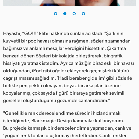
UAE
Ukraine
Hayashi, “GO!!!" klibi hakkında şunları açıkladı: "Şarkının
United Kingdom
kuvvetli bir pop havası olmasına rağmen, sözlerin zamandan
bağımsız ve anlamlı mesajlar verdiğini hissettim. Çıkartma
United States
benzeri dönen öğeleri bir kolajda birleştirerek, bir grafik
hissiyatı yaratmak istedim. Ayrıca müziğin biraz eski bir havası
olduğundan, iPod gibi öğeler ekleyerek geçmişteki kültürü
çağrıştırmasını sağladım. ‘Hadi beraber gidelim’ gibi sözlerle
birlikte perspektifi olmayan, beyaz bir arka plan üzerine
kopyalanmış, çok sayıda figürü bir araya getirerek sevimli
görseller oluşturduğumu gözümde canlandırdım.”
"Genellikle renk derecelendirme sürecini hızlandırmak
istediğimde, Blackmagic Design kameralar kullanıyorum.
Bu projede karmaşık bir derecelendirme yapmadan, canlı ve
‘yoğun’ renk tonları oluşturmayı hedefledim. Canlı renkler