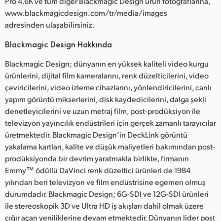
Pro 4.6K ve tüm diğer Blackmagic Design ürün fotoğraflarına,
www.blackmagicdesign.com/tr/media/images
adresinden ulaşabilirsiniz.
Blackmagic Design Hakkında
Blackmagic Design; dünyanın en yüksek kaliteli video kurgu
ürünlerini, dijital film kameralarını, renk düzelticilerini, video
çeviricilerini, video izleme cihazlarını, yönlendiricilerini, canlı
yapım görüntü mikserlerini, disk kaydedicilerini, dalga şekli
denetleyicilerini ve uzun metraj film, post-prodüksiyon ile
televizyon yayıncılık endüstrileri için gerçek zamanlı tarayıcılar
üretmektedir. Blackmagic Design’in DeckLink görüntü
yakalama kartları, kalite ve düşük maliyetleri bakımından post-
prodüksiyonda bir devrim yaratmakla birlikte, firmanın
Emmy™ ödüllü DaVinci renk düzeltici ürünleri de 1984
yılından beri televizyon ve film endüstrisine egemen olmuş
durumdadır. Blackmagic Design; 6G-SDI ve 12G-SDI ürünleri
ile stereoskopik 3D ve Ultra HD iş akışları dahil olmak üzere
çığır açan yeniliklerine devam etmektedir. Dünyanın lider post