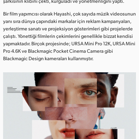
Netherlands
şarkısının klibini çekti, kurguladı ve yönetmenliğini yaptı.
Bir film yapımcısı olarak Hayashi, çok sayıda müzik videosunun
New Zealand
yanı sıra dünya çapındaki markalar için reklam kampanyaları,
Norway
yerleştirme sanatı ve projeksiyon gösterimleri gibi projelerde
çalıştı. Yönettiği filmlerin çekimlerini genellikle bizzat kendisi
Poland
yapmaktadır. Birçok projesinde; URSA Mini Pro 12K, URSA Mini
Pro 4.6K ve Blackmagic Pocket Cinema Camera gibi
Portugal
Blackmagic Design kameraları kullanmıştır.
Singapore
South Africa
Spain
Sweden
Chinese Taipei
Turkey