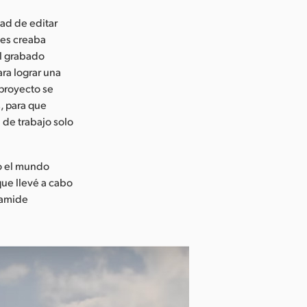
dad de editar
es creaba
al grabado
ara lograr una
 proyecto se
, para que
a de trabajo solo
do el mundo
 que llevé a cabo
Kamide