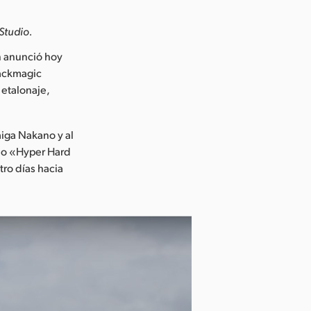
Studio.
 anunció hoy
lackmagic
 etalonaje,
iga Nakano y al
kio «Hyper Hard
ro días hacia