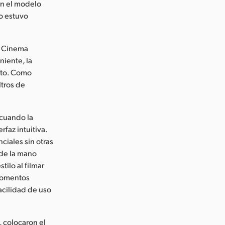
con el modelo
o estuvo
t Cinema
niente, la
ecto. Como
ltros de
cuando la
rfaz intuitiva.
ciales sin otras
 de la mano
tilo al filmar
momentos
facilidad de uso
, colocaron el