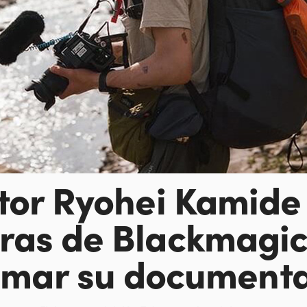
ctor Ryohei Kamide
ras de Blackmagic
ilmar su document