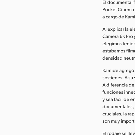
El documental f
Pocket Cinema 
a cargo de Kami
Al explicar la 
Camera 6K Pro y
elegimos tenien
estábamos filma
densidad neutra
Kamide agregó:
sostienes. A su 
A diferencia de
funciones innec
y sea fácil de e
documentales, 
cruciales, la ra
son muy import
El rodaje se ll