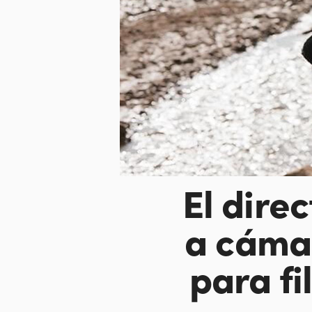
El dire
a cáma
para f