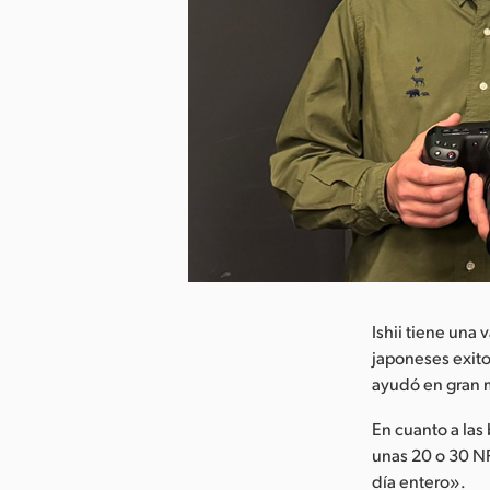
argar imagen
Ishii tiene una
japoneses exito
ayudó en gran 
En cuanto a las
unas 20 o 30 NP
día entero».