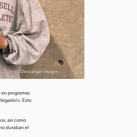
Descargar imagen
jó en programas
 llegado!». Esto
ios, así como
 no duraban el