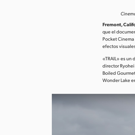
Cinema
Fremont, Califo
que el documen
Pocket Cinema C
efectos visuale
«TRAIL» es un 
director Ryohe
Boiled Gourmet
Wonder Lake en