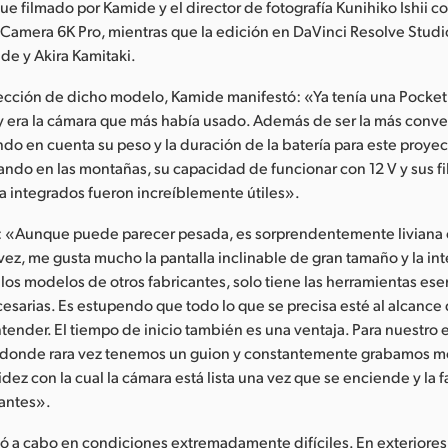
ue filmado por Kamide y el director de fotografía Kunihiko Ishii 
Camera 6K Pro, mientras que la edición en DaVinci Resolve Studi
de y Akira Kamitaki.
elección de dicho modelo, Kamide manifestó: «Ya tenía una Pocke
 era la cámara que más había usado. Además de ser la más conve
do en cuenta su peso y la duración de la batería para este proy
ndo en las montañas, su capacidad de funcionar con 12 V y sus fi
 integrados fueron increíblemente útiles».
 «Aunque puede parecer pesada, es sorprendentemente liviana 
vez, me gusta mucho la pantalla inclinable de gran tamaño y la inte
 los modelos de otros fabricantes, solo tiene las herramientas esen
esarias. Es estupendo que todo lo que se precisa esté al alcance
ntender. El tiempo de inicio también es una ventaja. Para nuestro es
donde rara vez tenemos un guion y constantemente grabamos 
pidez con la cual la cámara está lista una vez que se enciende y la 
antes».
evó a cabo en condiciones extremadamente difíciles. En exteriores