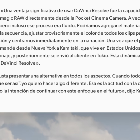
«Una ventaja significativa de usar DaVinci Resolve fue la capaci
magic RAW directamente desde la Pocket Cinema Camera. A vec
 pero incluso ese proceso era fluido. Podríamos agregar el materi
a secuencia, ajustar provisoriamente el color de todos los clips p
ción y centrarnos inmediatamente en la narración. Una vez que el
 mandé desde Nueva York a Kamitaki, que vive en Estados Unidos
lonaje, y posteriormente se envió al cliente en Tokio. Esta dinámic
n DaVinci Resolve».
sta presentar una alternativa en todos los aspectos. Cuando to
e ser así”, yo quiero hacer algo diferente. Esa es la actitud con la
o la intención de continuar con este enfoque en el futuro», dijo 