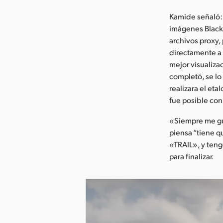
Kamide señaló: 
imágenes Black
archivos proxy,
directamente a l
mejor visualiza
completó, se lo
realizara el eta
fue posible co
«Siempre me gu
piensa “tiene qu
«TRAIL», y teng
para finalizar.