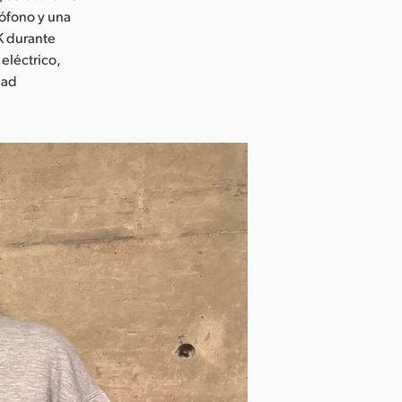
ófono y una
K durante
eléctrico,
dad