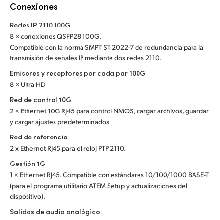
Netherlands
Conexiones
New Zealand
Redes IP 2110 100G
8 × conexiones QSFP28 100G.
Norway
Compatible con la norma SMPT ST 2022-7 de redundancia para la
transmisión de señales IP mediante dos redes 2110.
Poland
Emisores y receptores por cada par 100G
8 × Ultra HD
Portugal
Red de control 10G
Singapore
2 × Ethernet 10G RJ45 para control NMOS, cargar archivos, guardar
y cargar ajustes predeterminados.
South Africa
Red de referencia
2 x Ethernet RJ45 para el reloj PTP 2110.
España
Gestión 1G
Sweden
1 × Ethernet RJ45. Compatible con estándares 10/100/1000 BASE-T
(para el programa utilitario ATEM Setup y actualizaciones del
Chinese Taipei
dispositivo).
Salidas de audio analógico
Turkey