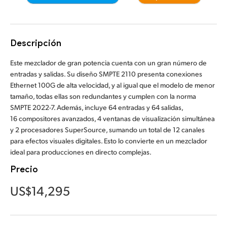
Finland
Especificaciones
France
Descripción
Germany
Este mezclador de gran potencia cuenta con un gran número de
entradas y salidas. Su diseño SMPTE 2110 presenta conexiones
Hong Kong SAR, China
Ethernet 100G de alta velocidad, y al igual que el modelo de menor
tamaño, todas ellas son redundantes y cumplen con la norma
India
SMPTE 2022-7. Además, incluye 64 entradas y 64 salidas,
16 compositores avanzados, 4 ventanas de visualización simultánea
Italy
y 2 procesadores SuperSource, sumando un total de 12 canales
Japan
para efectos visuales digitales. Esto lo convierte en un mezclador
ideal para producciones en directo complejas.
Korea
Precio
Mexico
US$14,295
Malaysia