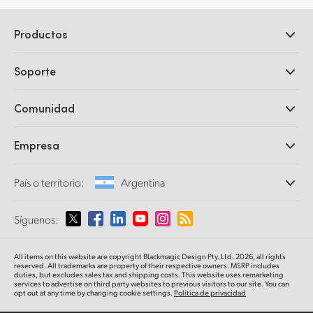
Productos
Cámaras profesionales
Soporte
DaVinci Resolve y Fusion
Mezcladores ATEM
Distribuidores
Comunidad
Ultimatte
Centro de soporte técnico
Grabadores digitales
Contáctanos
Comunidad Splice
Empresa
Captura y reproducción
Escáner Cintel
Oficinas
Conversión de formatos
País o territorio:
Argentina
Perfil empresarial
Conversores profesionales
Colaboradores
Supervisión
Selecciona un país o territorio
Síguenos:
Medios
Almacenamiento en redes
MultiView
Argentina
All items on this website are copyright Blackmagic Design Pty. Ltd. 2026, all rights
Direccionamiento y distribución
reserved. All trademarks
are property
of their respective owners. MSRP includes
duties, but excludes sales tax and shipping costs.
This website uses remarketing
Transmisión y codificación
Australia
services to advertise on third party websites to previous visitors to our site.
You can
opt out at any time by changing cookie settings.
Política de privacidad