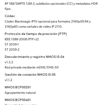
RP 188/SMPTE 12M-2, subtítulos opcionales (CC) y metadatos HDR
fijos.
Códec
Códec Blackmagic IP10 opcional para formatos 2160p59.94 y
2160p60 como señales de video IP 2110.
Protocolo de tiempo de precisión (PTP)
IEEE 1588-2008 (PTP v2)
ST 2059-1
ST 2059-2
Descubrimiento y registro NMOS IS‑04
v1.3.2
Red privada mediante mDNS/DNS-SD
Gestión de conexión NMOS IS‑05
v1.1.2
NMOS BCP00201
Agrupamiento natural
NMOS BCP00401