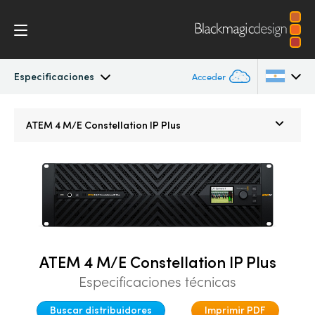
Especificaciones
Acceder
ATEM Constellation IP
Argentina
ATEM 4 M/E
Constellation IP Plus
Australia
Características
Austria
Software
Brazil
Ajustes 2110
Canada
ATEM 4 M/E Constellation IP Plus
Paneles
China
Especificaciones técnicas
Denmark
Control de cámaras
Buscar distribuidores
Imprimir PDF