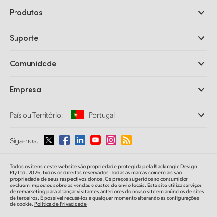
Produtos
Câmeras Profissionais
Suporte
DaVinci Resolve e Fusion
Switchers de Produção ATEM
Revendedores
Comunidade
Ultimatte
Central de Suporte Técnico
Gravadores de Disco
Fale Conosco
Comunidade Splice
Empresa
Captura e Reprodução
Cintel Scanner
Escritórios
Conversão de Padrões
País ou Território:
Portugal
Sobre a Blackmagic Design
Conversores Broadcast
Parcerias
Monitoramento
Selecione seu país ou território
Siga-nos:
Imprensa
Armazenamento em Rede
MultiView
Argentina
Todos os itens deste website são propriedade protegida pela Blackmagic Design
Roteamento e Distribuição
Pty.Ltd. 2026, todos os direitos reservados. Todas as marcas comerciais são
propriedade de seus respectivos donos. Os preços sugeridos ao consumidor
Streaming e Codificação
Australia
excluem impostos sobre as vendas e custos de envio locais. Este site utiliza serviços
de remarketing para alcançar visitantes anteriores do nosso site em anúncios de sites
de terceiros. É possível recusá-los a qualquer momento alterando as configurações
de cookie.
Política de Privacidade
Austria