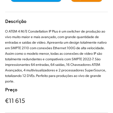
Finland
Especificações
France
Descrição
Germany
O ATEM 4 M/E Constellation IP Plus é um switcher de produção ao
vivo muito maior e mais avançado, com grande quantidade de
Hong Kong SAR, China
entradas e saídas de vídeo. Apresenta um design totalmente nativo
em SMPTE 2110 com conexões Ethernet 100G de alta velocidade.
India
Assim como o modelo menor, todas as conexões de vídeo IP são
totalmente redundantes e compatíveis com SMPTE 2022-7. São
Italy
impressionantes 64 entradas, 64 saídas, 16 Chaveadores ATEM
Japan
Avançados, 4 multivisualizadores e 2 processadores SuperSource,
totalizando 12 DVEs. Perfeito para produções ao vivo de grande
Korea
porte.
Preço
Mexico
€11 615
Malaysia