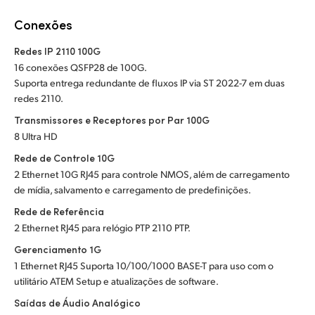
Netherlands
Conexões
New Zealand
Redes IP 2110 100G
Norway
16 conexões QSFP28 de 100G.
Suporta entrega redundante de fluxos IP via ST 2022-7 em duas
Poland
redes 2110.
Transmissores e Receptores por Par 100G
Portugal
8 Ultra HD
Singapore
Rede de Controle 10G
2 Ethernet 10G RJ45 para controle NMOS, além de carregamento
South Africa
de mídia, salvamento e carregamento de predefinições.
Rede de Referência
Spain
2 Ethernet RJ45 para relógio PTP 2110 PTP.
Sweden
Gerenciamento 1G
1 Ethernet RJ45 Suporta 10/100/1000 BASE-T para uso com o
Chinese Taipei
utilitário ATEM Setup e atualizações de software.
Saídas de Áudio Analógico
Turkey