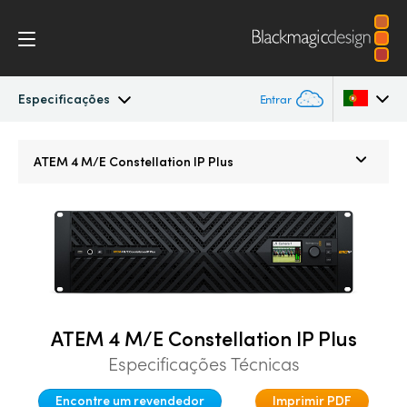
Especificações
Entrar
ATEM Constellation IP
Argentina
ATEM 4 M/E
Constellation IP Plus
Australia
Recursos
Austria
Software Control
Brazil
2110 Settings
Canada
ATEM 4 M/E Constellation IP Plus
Advanced Panel
China
Especificações Técnicas
Denmark
Camera Control
Encontre um revendedor
Imprimir PDF