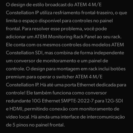
O design de estilo broadcast do ATEM 4 M/E
Finland
Especificações
Constellation IP utiliza resfriamento frontal-traseiro, o que
France
limita o espaço disponível para controles no painel
frontal. Para resolver esse problema, você pode
Germany
adicionar um ATEM Monitoring Rack Panel ao seu rack.
Ele conta com os mesmos controles dos modelos ATEM
Hong Kong SAR, China
Constellation SDI, mas combina de forma independente
India
um conversor de monitoramento e um painel de
controle. O design para montagem em rack inclui botões
Italy
premium para operar o switcher ATEM 4 M/E
Japan
Constellation IP. Há até uma porta Ethernet dedicada para
controle! Ele também funciona como conversor
Korea
redundante
10G Ethernet
SMPTE-2022-7 para 12G-SDI
Mexico
e HDMI, permitindo conexão com monitoramento de
vídeo local. Há ainda uma interface de intercomunicação
Malaysia
de 5 pinos no painel frontal.