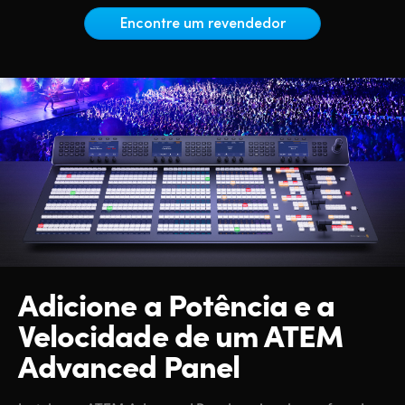
Netherlands
Encontre um revendedor
New Zealand
Norway
Poland
Portugal
Singapore
South Africa
Spain
Adicione a Potência e a
Sweden
Velocidade de um ATEM
Advanced Panel
Chinese Taipei
Turkey