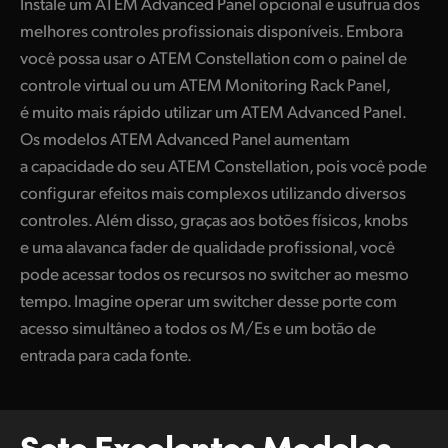
Instale um ATEM Advanced Panel opcional e usufrua dos
UAE
melhores controles profissionais disponíveis. Embora
você possa usar o ATEM Constellation com o painel de
Ukraine
controle virtual ou um ATEM Monitoring Rack Panel,
é muito mais rápido utilizar um ATEM Advanced Panel.
United Kingdom
Os modelos ATEM Advanced Panel aumentam
United States
a capacidade do seu ATEM Constellation, pois você pode
configurar efeitos mais complexos utilizando diversos
controles. Além disso, graças aos botões físicos, knobs
e uma alavanca fader de qualidade profissional, você
pode acessar todos os recursos no switcher ao mesmo
tempo. Imagine operar um switcher desse porte com
acesso simultâneo a todos os M/Es e um botão de
entrada para cada fonte.
Sete Excelentes
Modelos