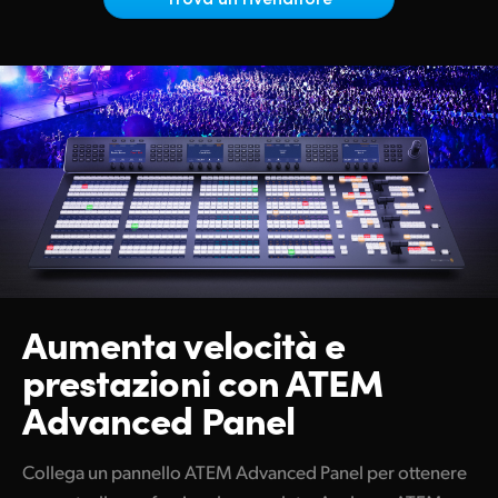
Netherlands
New Zealand
Norway
Poland
Portugal
Singapore
South Africa
Aumenta velocità e
Spain
prestazioni con ATEM
Sweden
Advanced Panel
Chinese Taipei
Collega un pannello ATEM Advanced Panel per ottenere
Turkey