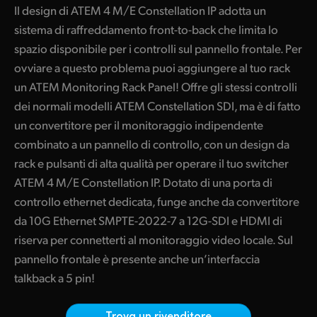
Il design di ATEM 4 M/E Constellation IP adotta un
Finland
Specifiche
sistema di raffreddamento front-to-back che limita lo
France
spazio disponibile per i controlli sul pannello frontale. Per
ovviare a questo problema puoi aggiungere al tuo rack
Germany
un ATEM Monitoring Rack Panel! Offre gli stessi controlli
dei normali modelli ATEM Constellation SDI, ma è di fatto
Hong Kong SAR, China
un convertitore per il monitoraggio indipendente
India
combinato a un pannello di controllo, con un design da
rack e pulsanti di alta qualità per operare il tuo switcher
Italia
ATEM 4 M/E Constellation IP. Dotato di una porta di
Japan
controllo ethernet dedicata, funge anche da convertitore
da 10G Ethernet SMPTE-2022-7 a 12G-SDI e HDMI di
Korea
riserva per connetterti al monitoraggio video locale. Sul
Mexico
pannello frontale è presente anche un’interfaccia
talkback a 5 pin!
Malaysia
Trova un rivenditore