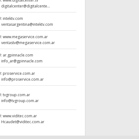
W:
www.digitalcenter.tv
:
digitalcenter@digitalcente...
W:
intektv.com
:
ventasargentina@intektv.com
W:
www.megaservice.com.ar
:
ventastv@megaservice.com.ar
W:
ar.gpinnacle.com
:
info_ar@gpinnacle.com
W:
proservice.com.ar
:
info@proservice.com.ar
W:
tvgroup.com.ar
:
info@tvgroup.com.ar
W:
www.viditec.com.ar
:
Hcaudet@viditec.com.ar