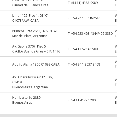
LIMA 29 PISO 3 OF "K"
T:
(54 11) 4383-9989
Ciudad de Buenos Aires
E
Lima 1125, Piso 1, Of "C"
T:
+54 9 11 3018-2648
C1073AAW, CABA
E
Primera Junta 2852, B7602DWB
T:
+54 223 493-4844/496-3330
Mar del Plata, Argentina
E
Av. Gaona 3707, Piso 5
T:
+54 11 5254-9500
C.A.B.A Buenos Aires – C.P. 1416
E
Adolfo Alsina 1360 C1088 CABA
T:
+54 9 11 3037 3408
E
Av. Albarellos 2662 1° Piso,
C1419
E
Buenos Aires, Argentina
Humberto 1o 2889
T:
54 11 4122 1200
Buenos Aires
E