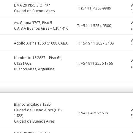
LIMA 29 PISO 3 OF “K"
T:
(54 11) 4383-9989
Ciudad de Buenos Aires
E
Av. Gaona 3707, Piso 5
T:
+54 11 5254-9500
C.A.B.A Buenos Aires – C.P. 1416
E
Adolfo Alsina 1360 C1088 CABA
T:
+54 9 11 3037 3408
E
Humberto 1° 2887 – Piso 6°,
C1231ACE
T:
+54 911 2556 1766
E
Buenos Aires, Argentina
Blanco Encalada 1285
Ciudad de Bueno Aires (C.P.-
T:
5411 4958 5638
1428)
E
Ciudad de Buenos Aires