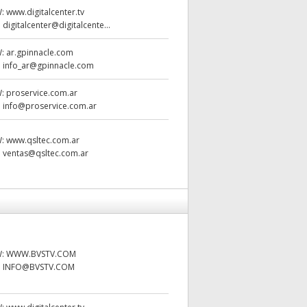
W:
www.digitalcenter.tv
:
digitalcenter@digitalcente...
W:
ar.gpinnacle.com
:
info_ar@gpinnacle.com
W:
proservice.com.ar
:
info@proservice.com.ar
W:
www.qsltec.com.ar
:
ventas@qsltec.com.ar
W:
WWW.BVSTV.COM
:
INFO@BVSTV.COM