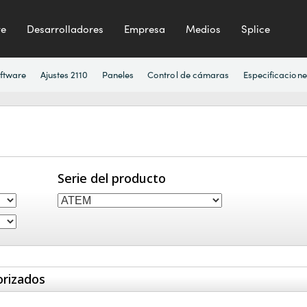
te
Desarrolladores
Empresa
Medios
Splice
ftware
Ajustes 2110
Paneles
Control de cámaras
Especificacione
Serie del producto
orizados