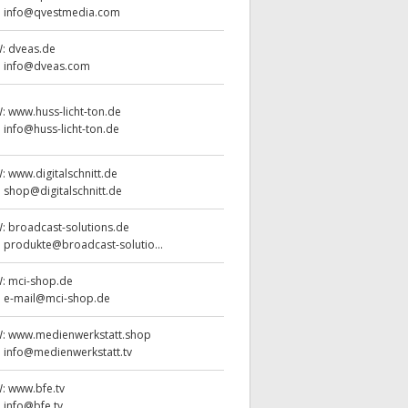
:
info@qvestmedia.com
W:
dveas.de
:
info@dveas.com
W:
www.huss-licht-ton.de
:
info@huss-licht-ton.de
W:
www.digitalschnitt.de
:
shop@digitalschnitt.de
W:
broadcast-solutions.de
:
produkte@broadcast-solutio...
W:
mci-shop.de
:
e-mail@mci-shop.de
W:
www.medienwerkstatt.shop
:
info@medienwerkstatt.tv
W:
www.bfe.tv
:
info@bfe.tv