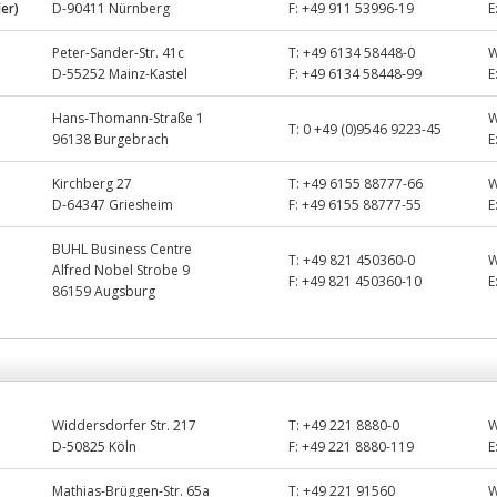
ler)
D-90411 Nürnberg
F:
+49 911 53996-19
E
Peter-Sander-Str. 41c
T:
+49 6134 58448-0
D-55252 Mainz-Kastel
F:
+49 6134 58448-99
E
Hans-Thomann-Straße 1
T:
0 +49 (0)9546 9223-45
96138 Burgebrach
E
Kirchberg 27
T:
+49 6155 88777-66
D-64347 Griesheim
F:
+49 6155 88777-55
E
BUHL Business Centre
T:
+49 821 450360-0
Alfred Nobel Strobe 9
F:
+49 821 450360-10
E
86159 Augsburg
Widdersdorfer Str. 217
T:
+49 221 8880-0
D-50825 Köln
F:
+49 221 8880-119
E
Mathias-Brüggen-Str. 65a
T:
+49 221 91560