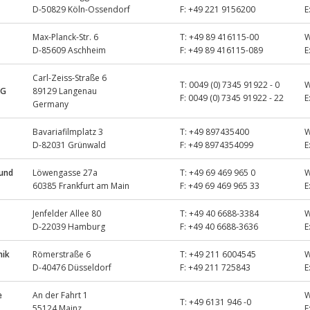
D-50829 Köln-Ossendorf
F:
+49 221 9156200
E
Max-Planck-Str. 6
T:
+49 89 416115-00
D-85609 Aschheim
F:
+49 89 416115-089
E
Carl-Zeiss-Straße 6
T:
0049 (0) 7345 91922 - 0
KG
89129 Langenau
F:
0049 (0) 7345 91922 - 22
E
Germany
Bavariafilmplatz 3
T:
+49 897435400
D-82031 Grünwald
F:
+49 8974354099
E
 und
Löwengasse 27a
T:
+49 69 469 965 0
60385 Frankfurt am Main
F:
+49 69 469 965 33
E
Jenfelder Allee 80
T:
+49 40 6688-3384
D-22039 Hamburg
F:
+49 40 6688-3636
E
nik
Römerstraße 6
T:
+49 211 6004545
D-40476 Düsseldorf
F:
+49 211 725843
E
e
An der Fahrt 1
T:
+49 6131 946 -0
55124 Mainz
E