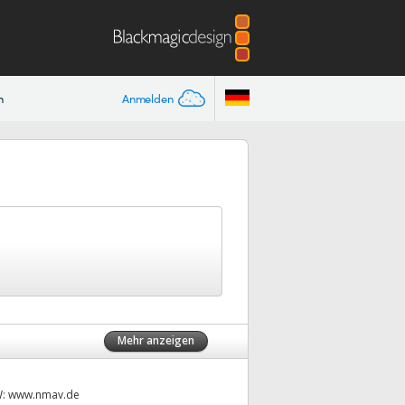
n
Anmelden
Mehr anzeigen
W:
www.nmav.de