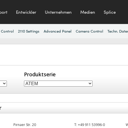
port
Entwickler
Unternehmen
Medien
Splice
 Control
2110 Settings
Advanced Panel
Camera Control
Techn. Date
Produktserie
r
Pirnaer Str. 20
T:
+49 911 53996-0