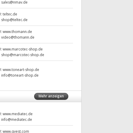
:
sales@nmav.de
W:
teltec.de
:
shop@teltec.de
W:
www.thomann.de
:
video@thomann.de
W:
www.marcotec-shop.de
:
shop@marcotec-shop.de
W:
www.toneart-shop.de
:
info@toneart-shop.de
Mehr anzeigen
W:
www.mediatec.de
:
info@mediatec.de
W:
www.qvest.com