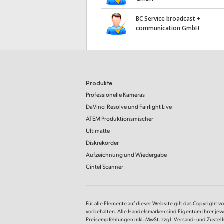
BC Service broadcast +
communication GmbH
Produkte
Professionelle Kameras
DaVinci Resolve
und Fairlight Live
ATEM Produktionsmischer
Ultimatte
Diskrekorder
Aufzeichnung und Wiedergabe
Cintel Scanner
Für alle Elemente auf dieser Website gilt das Copyright v
vorbehalten. Alle Handelsmarken sind Eigentum ihrer jew
Preisempfehlungen inkl. MwSt. zzgl. Versand- und Zustel