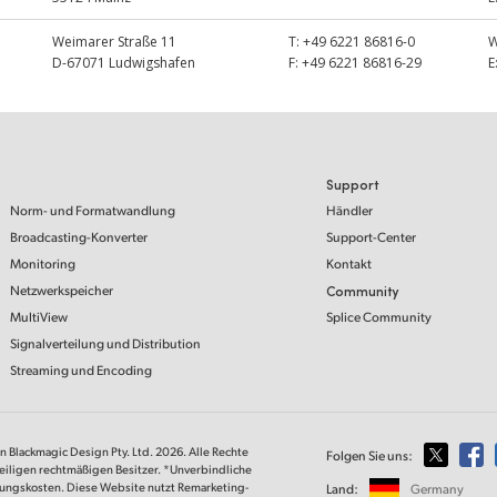
Weimarer Straße 11
T:
+49 6221 86816-0
D-67071 Ludwigshafen
F:
+49 6221 86816-29
E
Support
Norm- und Formatwandlung
Händler
Broadcasting-Konverter
Support-Center
Monitoring
Kontakt
Netzwerkspeicher
Community
MultiView
Splice Community
Signalverteilung und Distribution
Streaming und Encoding
on Blackmagic Design Pty. Ltd. 2026. Alle Rechte
Folgen Sie uns:
eiligen rechtmäßigen Besitzer. *Unverbindliche
lungskosten. Diese Website nutzt Remarketing-
Land:
Germany