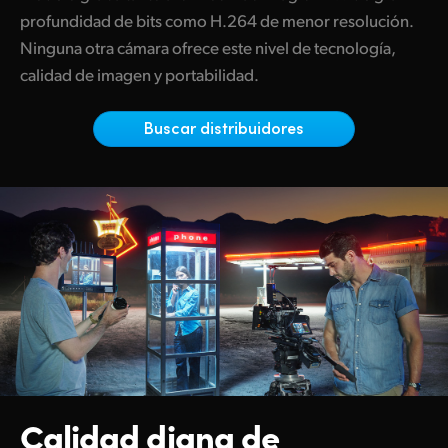
Netherlands
profundidad de bits como H.264 de menor resolución.
New Zealand
Ninguna otra cámara ofrece este nivel de tecnología,
calidad de imagen y portabilidad.
Norway
Buscar distribuidores
Poland
Portugal
Singapore
South Africa
España
Sweden
Chinese Taipei
Calidad digna de
Turkey