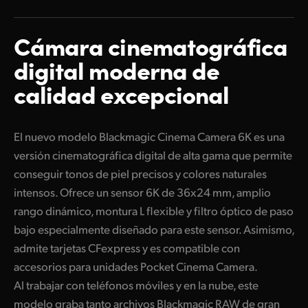
Finland
Especificaciones
Cámara cinematográfica
France
digital moderna de
Germany
calidad excepcional
Hong Kong SAR, China
India
El nuevo modelo Blackmagic Cinema Camera 6K es una
versión cinematográfica digital de alta gama que permite
Italy
conseguir tonos de piel precisos y colores naturales
Japan
intensos. Ofrece un sensor 6K de 36x24 mm, amplio
rango dinámico, montura L flexible y filtro óptico de paso
Korea
bajo especialmente diseñado para este sensor. Asimismo,
admite tarjetas CFexpress y es compatible con
Mexico
accesorios para unidades Pocket Cinema Camera.
Malaysia
Al trabajar con teléfonos móviles y en la nube, este
modelo graba tanto archivos Blackmagic RAW de gran