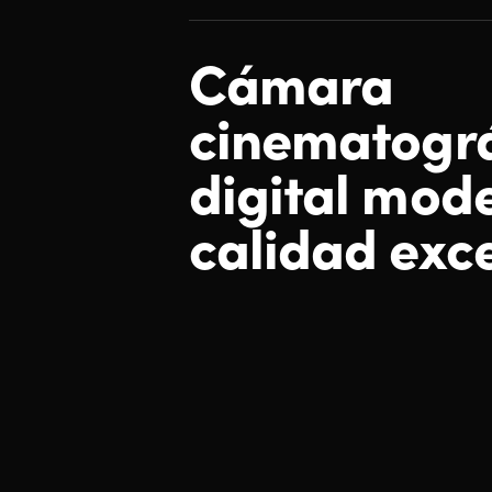
Cámara
cinematogr
digital mod
calidad exc