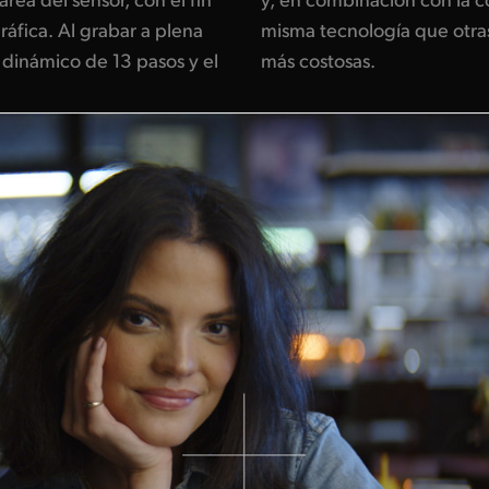
áfica. Al grabar a plena
aras cinematográficas
o dinámico de 13 pasos y el
más costosas.