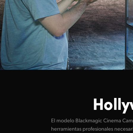
Holly
El modelo Blackmagic Cinema Came
de este modo la captura de colores más i
herramientas profesionales necesar
mayor nivel de detalles y un rango dinámico