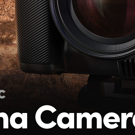
c
ma Camer