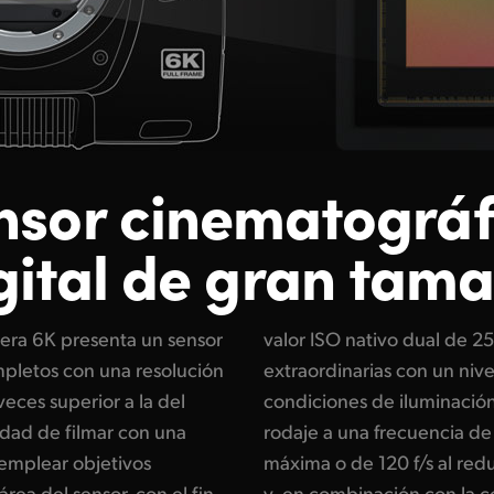
nsor cinematográf
gital de gran tam
ra 6K presenta un sensor
permiten captar imágenes
pletos con una resolución
uido muy bajo en diversas
veces superior a la del
 este modelo facilita el
lidad de filmar con una
6 f/s en la resolución
emplear objetivos
rovechable del sensor
ea del sensor, con el fin
a de Blackmagic, ofrece la