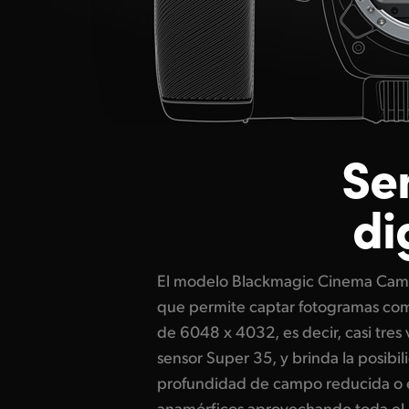
Se
di
El modelo Blackmagic Cinema Came
valor ISO nativo dual de 25 600 
que permite captar fotogramas com
extraordinarias con un nivel de r
de 6048 x 4032, es decir, casi tres 
condiciones de iluminación. A su vez,
sensor Super 35, y brinda la posibi
rodaje a una frecuencia de hasta 3
profundidad de campo reducida o 
máxima o de 120 f/s al reducir el área ap
anamórficos aprovechando toda el ár
y, en combinación con la colorimetrí