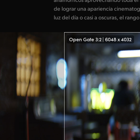
de lograr una apariencia cinematogr
misma tecnología que otras cám
luz del día o casi a oscuras, el rang
Open Gate 3:2 | 6048 x 4032