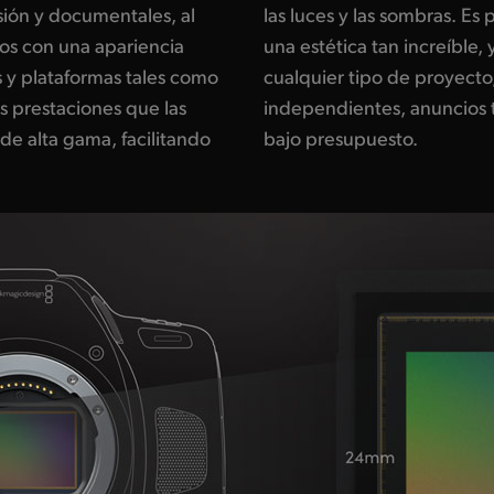
sión y documentales, al
e los largometrajes tienen
os con una apariencia
es posible lograrla en
s y plataformas tales como
 incluso en películas
s prestaciones que las
o videos corporativos de
de alta gama, facilitando
bajo presupuesto.