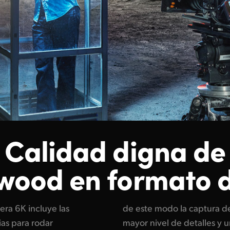
Calidad digna de
wood en formato d
ra 6K incluye las
ntensos, así como un
ias para rodar
 más amplio entre