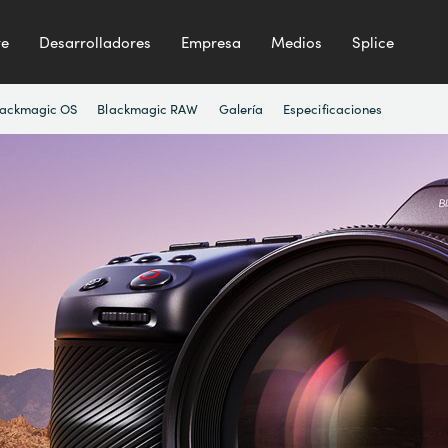
te
Desarrolladores
Empresa
Medios
Splice
lackmagic OS
Blackmagic RAW
Galería
Especificaciones