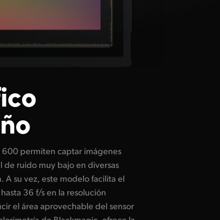
ico
año