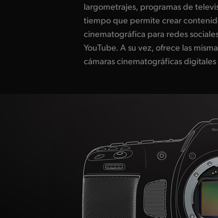
largometrajes, programas de televi
las luces y las sombras. Es por ello qu
tiempo que permite crear contenid
una estética tan increíble, y ahora 
cinematográfica para redes sociale
cualquier tipo de proyecto,
YouTube. A su vez, ofrece las misma
independientes, anuncios televisivos 
cámaras cinematográficas digitales 