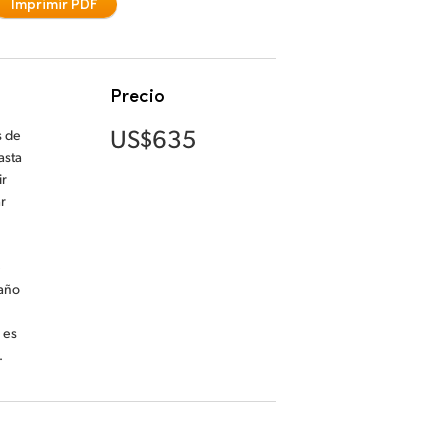
Imprimir PDF
Precio
US$635
s de
asta
ir
r
e
maño
 es
.