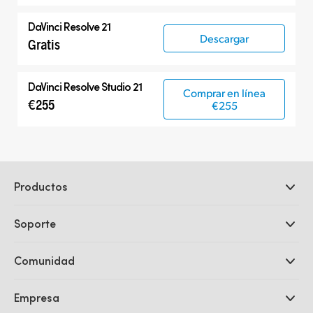
DaVinci Resolve 21
Descargar
Gratis
DaVinci Resolve Studio 21
Comprar en línea
€255
€255
Productos
Cámaras profesionales
Soporte
DaVinci Resolve y Fusion
Mezcladores ATEM
Distribuidores
Comunidad
Ultimatte
Centro de soporte técnico
Grabadores digitales
Contáctanos
Comunidad Splice
Empresa
Captura y reproducción