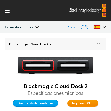
Especificaciones
Acceder
Blackmagic Cloud Pod
Argentina
Blackmagic
Cloud Dock 2
Australia
Especificaciones
Austria
Brazil
Canada
Blackmagic Cloud Dock 2
Especificaciones técnicas
China
Buscar distribuidores
Imprimir PDF
Denmark