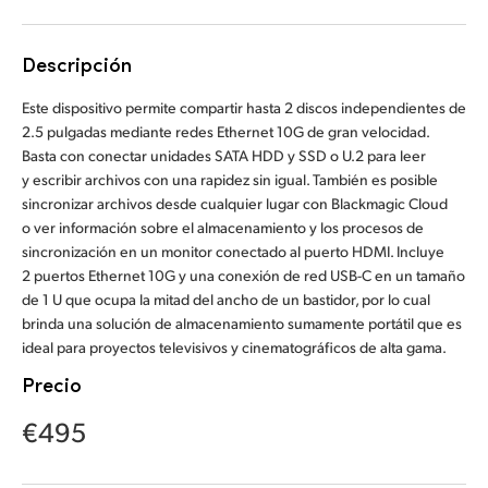
Finland
Descripción
France
Este dispositivo permite compartir hasta 2 discos independientes de
Germany
2.5 pulgadas mediante redes Ethernet 10G de gran velocidad.
Basta con conectar unidades SATA HDD y SSD o U.2 para leer
Hong Kong SAR, China
y escribir archivos con una rapidez sin igual. También es posible
sincronizar archivos desde cualquier lugar con Blackmagic Cloud
India
o ver información sobre el almacenamiento y los procesos de
sincronización en un monitor conectado al puerto HDMI. Incluye
Italy
2 puertos Ethernet 10G y una conexión de red USB-C en un tamaño
de 1 U que ocupa la mitad del ancho de un bastidor, por lo cual
Japan
brinda una solución de almacenamiento sumamente portátil que es
ideal para proyectos televisivos y cinematográficos de alta gama.
Korea
Precio
Mexico
€495
Malaysia