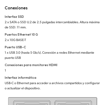
Netherlands
Conexiones
New Zealand
Interfaz SSD
Norway
2 x SATA o SSD U.2 de 2.5 pulgadas intercambiables. Altura máxima
de SSD: 11 mm.
Poland
Puertos Ethernet 10 G
2 x 10G BASE-T
Portugal
Puerto USB-C
Singapore
1 x USB 3.0 (hasta 5 Gb/s). Conexión a redes Ethernet mediante
puerto USB
South Africa
Conexiones para monitores HDMI
1
España
Interfaz informática
Sweden
USB-C o Ethernet para acceder a archivos compartidos y configurar
o actualizar el dispositivo.
Chinese Taipei
Turkey