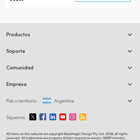
Productos
Cámaras profesionales
Soporte
DaVinci Resolve y Fusion
Mezcladores ATEM
Distribuidores
Comunidad
Ultimatte
Centro de soporte técnico
Grabadores digitales
Contáctanos
Comunidad Splice
Empresa
Captura y reproducción
Escáner Cintel
Oficinas
Conversión de formatos
País o territorio:
Argentina
Perfil empresarial
Conversores profesionales
Colaboradores
Supervisión
Selecciona un país o territorio
Síguenos:
Medios
Almacenamiento en redes
MultiView
Argentina
All items on this website are copyright Blackmagic Design Pty. Ltd. 2026, all rights
Direccionamiento y distribución
reserved. All trademarks
are property
of their respective owners. MSRP includes