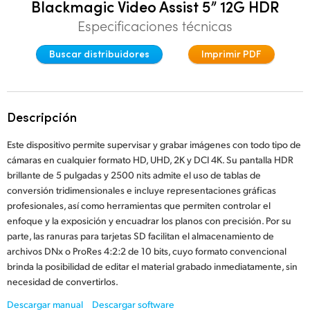
Blackmagic Video Assist 5” 12G HDR
Finland
Especificaciones técnicas
France
Buscar distribuidores
Imprimir PDF
Germany
Hong Kong SAR, China
Descripción
India
Este dispositivo permite supervisar y grabar imágenes con todo tipo de
cámaras en cualquier formato HD, UHD, 2K y DCI 4K. Su pantalla HDR
Italy
brillante de 5 pulgadas y 2500 nits admite el uso de tablas de
conversión tridimensionales e incluye representaciones gráficas
Japan
profesionales, así como herramientas que permiten controlar el
enfoque y la exposición y encuadrar los planos con precisión. Por su
Korea
parte, las ranuras para tarjetas SD facilitan el almacenamiento de
Mexico
archivos DNx o ProRes 4:2:2 de 10 bits, cuyo formato convencional
brinda la posibilidad de editar el material grabado inmediatamente, sin
Malaysia
necesidad de convertirlos.
Descargar manual
Descargar software