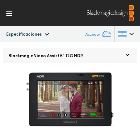
Especificaciones
Acceder
Blackmagic Video Assist
Argentina
Blackmagic
Video Assist 5” 12G HDR
Australia
Diseño
Austria
Blackmagic OS
Brazil
Representaciones gráficas
Canada
Especificaciones
China
Denmark