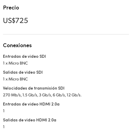
Netherlands
Precio
New Zealand
US$725
Norway
Poland
Conexiones
Portugal
Entradas de video SDI
1 x Micro BNC
Singapore
Salidas de video SDI
South Africa
1 x Micro BNC
Velocidades de transmisión SDI
España
270 Mb/s, 1.5 Gb/s, 3 Gb/s, 6 Gb/s, 12 Gb/s.
Sweden
Entradas de video HDMI 2.0a
1
Chinese Taipei
Salidas de video HDMI 2.0a
1
Turkey