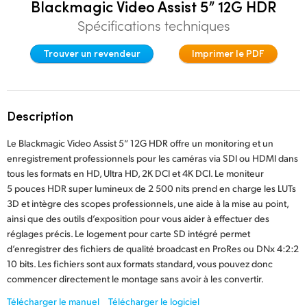
Blackmagic Video Assist 5” 12G HDR
Finland
Spécifications techniques
France
Trouver un revendeur
Imprimer le PDF
Germany
Hong Kong SAR, China
Description
India
Le Blackmagic Video Assist 5” 12G HDR offre un monitoring et un
enregistrement professionnels pour les caméras via SDI ou HDMI dans
Italy
tous les formats en HD, Ultra HD, 2K DCI et 4K DCI. Le moniteur
5 pouces HDR super lumineux de 2 500 nits prend en charge les LUTs
Japan
3D et intègre des scopes professionnels, une aide à la mise au point,
ainsi que des outils d’exposition pour vous aider à effectuer des
Korea
réglages précis. Le logement pour carte SD intégré permet
Mexico
d’enregistrer des fichiers de qualité broadcast en ProRes ou DNx 4:2:2
10 bits. Les fichiers sont aux formats standard, vous pouvez donc
Malaysia
commencer directement le montage sans avoir à les convertir.
Télécharger le manuel
Télécharger le logiciel