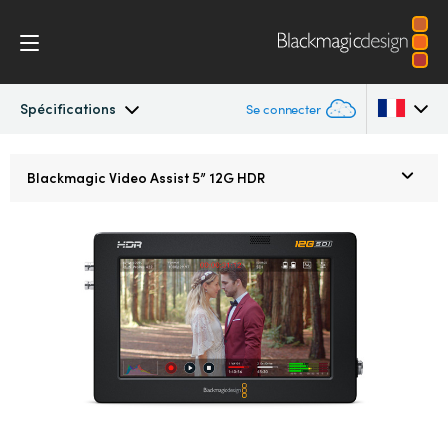
Spécifications
Se connecter
Blackmagic Video Assist
Argentina
Blackmagic
Video Assist 5” 12G HDR
Australia
Design
Austria
Blackmagic OS
Brazil
Scopes
Canada
Spécifications
China
Denmark