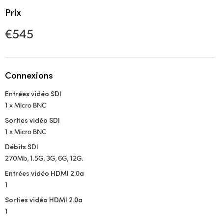
Netherlands
Prix
New Zealand
€545
Norway
Poland
Connexions
Portugal
Entrées vidéo SDI
1 x Micro BNC
Singapore
Sorties vidéo SDI
South Africa
1 x Micro BNC
Débits SDI
Spain
270Mb, 1.5G, 3G, 6G, 12G.
Sweden
Entrées vidéo HDMI 2.0a
1
Chinese Taipei
Sorties vidéo HDMI 2.0a
1
Turkey