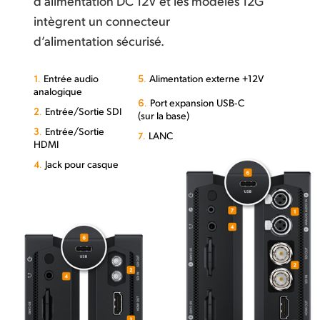
d’alimentation DC 12V et les modèles 12G
intègrent un connecteur
d’alimentation sécurisé.
1.
5.
Entrée audio
Alimentation externe +12V
analogique
6.
Port expansion USB‑C
2.
Entrée/Sortie SDI
(sur la base)
3.
Entrée/Sortie
7.
LANC
HDMI
4.
Jack pour casque