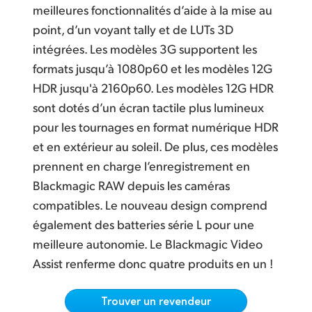
Netherlands
C
onnectique 12G‑SDI multi-débit pour la SD, la HD et l'Ultra HD
meilleures fonctionnalités d’aide à la mise au
point, d’un voyant tally et de LUTs 3D
New Zealand
A
udio professionnel multicanaux SDI et analogique
intégrées. Les modèles 3G supportent les
Norway
Disponible en plusieurs langues
formats jusqu’à 1080p60 et les modèles 12G
HDR jusqu'à 2160p60. Les modèles 12G HDR
F
onctionne avec les logiciels vidéo les plus populaires
Poland
sont dotés d’un écran tactile plus lumineux
Portugal
pour les tournages en format numérique HDR
et en extérieur au soleil. De plus, ces modèles
Singapore
prennent en charge l’enregistrement en
South Africa
Blackmagic RAW depuis les caméras
compatibles. Le nouveau design comprend
Spain
également des batteries série L pour une
Sweden
meilleure autonomie. Le Blackmagic Video
Assist renferme donc quatre produits en un !
Chinese Taipei
Trouver un revendeur
Turkey