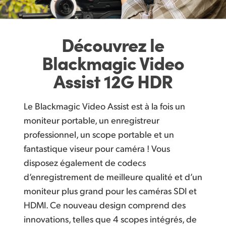
U
n meilleur enregistrement pour les caméras numériques
Finland
Grand écran HDR tactile
France
Découvrez le
C
onnectique 12G‑SDI et HDMI 2.0 sur les modèles HDR avancés !
Germany
Blackmagic
Video
Des formats qui facilitent la post‑production
Assist 12G HDR
Hong Kong SAR, China
E
nregistrement en Blackmagic RAW sur les modèles Video Assist 12G HDR !
India
Le Blackmagic Video Assist est à la fois un
E
nregistrez directement sur des disques externes USB‑C
Italy
moniteur portable, un enregistreur
S
treamez en direct avec les connexions pour webcam USB !
professionnel, un scope portable et un
Japan
fantastique viseur pour caméra ! Vous
Scopes intégrés conformes aux normes
disposez également de codecs
Korea
Écran au gamut étendu sur les modèles HDR
d’enregistrement de meilleure qualité et d’un
Mexico
C
hargez des LUTs 3D pour un look cinématographique
moniteur plus grand pour les caméras SDI et
HDMI. Ce nouveau design comprend des
Malaysia
S
aisie directe des métadonnées pour un montage plus rapide
innovations, telles que 4 scopes intégrés, de