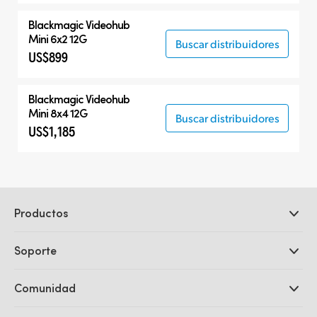
Blackmagic Videohub
Mini 6x2 12G
Buscar distribuidores
US$899
Blackmagic Videohub
Mini 8x4 12G
Buscar distribuidores
US$1,185
Productos
Cámaras profesionales
Soporte
DaVinci Resolve y Fusion
Mezcladores ATEM
Distribuidores
Comunidad
Ultimatte
Centro de soporte técnico
Grabadores digitales
Contáctanos
Comunidad Splice