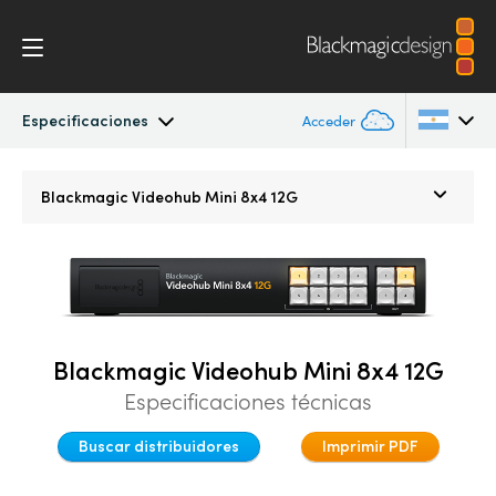
Especificaciones
Acceder
Blackmagic Videohub Mini
Argentina
Blackmagic
Videohub Mini 8x4 12G
Australia
Especificaciones
Austria
Brazil
Blackmagic Videohub Mini 8x4 12G
Canada
Especificaciones técnicas
China
Buscar distribuidores
Imprimir PDF
Denmark