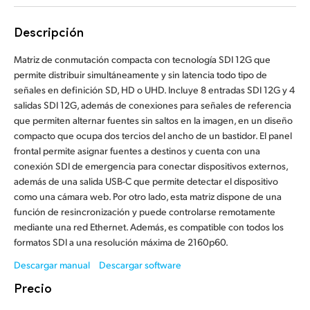
Finland
Descripción
France
Matriz de conmutación compacta con tecnología SDI 12G que
Germany
permite distribuir simultáneamente y sin latencia todo tipo de
señales en definición SD, HD o UHD. Incluye 8 entradas SDI 12G y 4
Hong Kong SAR, China
salidas SDI 12G, además de conexiones para señales de referencia
que permiten alternar fuentes sin saltos en la imagen, en un diseño
India
compacto que ocupa dos tercios del ancho de un bastidor. El panel
frontal permite asignar fuentes a destinos y cuenta con una
Italy
conexión SDI de emergencia para conectar dispositivos externos,
además de una salida USB-C que permite detectar el dispositivo
Japan
como una cámara web. Por otro lado, esta matriz dispone de una
función de resincronización y puede controlarse remotamente
Korea
mediante una red Ethernet. Además, es compatible con todos los
formatos SDI a una resolución máxima de 2160p60.
Mexico
Descargar manual
Descargar software
Malaysia
Precio