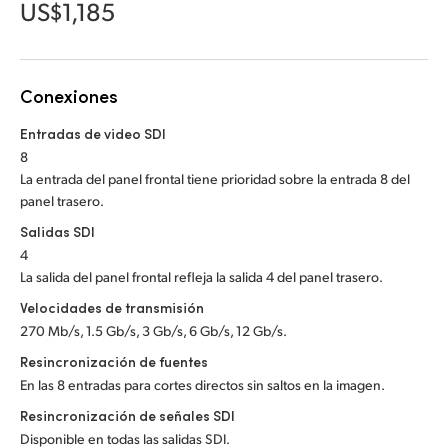
Netherlands
US$1,185
New Zealand
Norway
Conexiones
Poland
Entradas de video SDI
8
Portugal
La entrada del panel frontal tiene prioridad sobre la entrada 8 del
panel trasero.
Singapore
Salidas SDI
4
South Africa
La salida del panel frontal refleja la salida 4 del panel trasero.
España
Velocidades de transmisión
270 Mb/s, 1.5 Gb/s, 3 Gb/s, 6 Gb/s, 12 Gb/s.
Sweden
Resincronización de fuentes
En las 8 entradas para cortes directos sin saltos en la imagen.
Chinese Taipei
Resincronización de señales SDI
Turkey
Disponible en todas las salidas SDI.