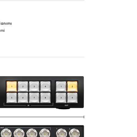
lanımı
ami