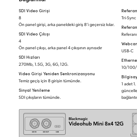
SDI Video Girişi
Referan
8
Tri-Sync
Ön panel girişi, arka paneldeki giriş 8’i geçersiz kılar.
Referan
SDI Video Çıkışı
Referans
4
Webcam
Ön panel çıkışı, arka panel 4 çıkışının aynısıdır
USB‑C
SDI Hızları
Etherne
270Mb, 1.5G, 3G, 6G, 12G.
10/100/
Video Girişi Yeniden Senkronizasyonu
Bilgisa
Temiz geçiş için 8 girişin tümünde.
1 adet 1
Sinyal Yenileme
güncelle
SDI çıkışların tümünde.
bağlantıs