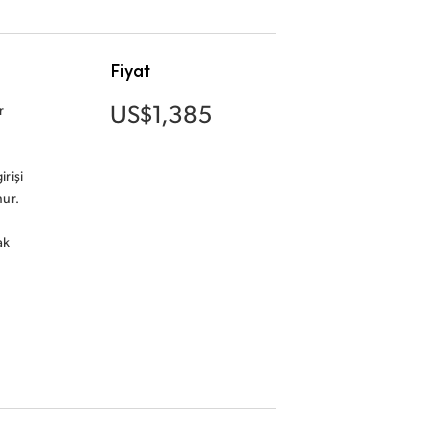
Fiyat
US$1,385
r
irişi
nur.
ak