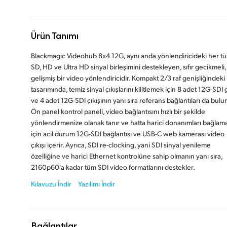
Ürün Tanımı
Blackmagic Videohub 8x4 12G, aynı anda yönlendiricideki her tü
SD, HD ve Ultra HD sinyal birleşimini destekleyen, sıfır gecikmeli,
gelişmiş bir video yönlendiricidir. Kompakt 2/3 raf genişliğindeki
tasarımında, temiz sinyal çıkışlarını kilitlemek için 8 adet 12G-SDI g
ve 4 adet 12G-SDI çıkışının yanı sıra referans bağlantıları da bulu
Ön panel kontrol paneli, video bağlantısını hızlı bir şekilde
yönlendirmenize olanak tanır ve hatta harici donanımları bağlam
için acil durum 12G-SDI bağlantısı ve USB-C web kamerası video
çıkışı içerir. Ayrıca, SDI re-clocking, yani SDI sinyal yenileme
özelliğine ve harici Ethernet kontrolüne sahip olmanın yanı sıra,
2160p60'a kadar tüm SDI video formatlarını destekler.
Kılavuzu İndir
Yazılımı İndir
Bağlantılar