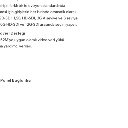
irişin farklı bir televizyon standardında
mesi için girişlerin her birinde otomatik olarak
D-SDI, 1,5G HD-SDI, 3G A seviye ve B seviye
 6G HD-SDI ve 12G-SDI arasında seçim yapar.
averi Desteği
52M'ye uygun olarak video veri yükü
a yardımcı verileri.
 Panel Bağlantısı
t