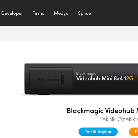
Developer
Firma
Medya
Splice
Blackmagic Videohub M
Teknik Özellikl
Yetkili Bayiler
P