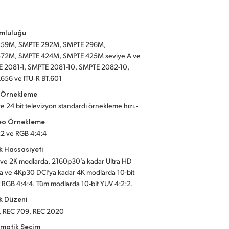
umluluğu
259M, SMPTE 292M, SMPTE 296M,
72M, SMPTE 424M, SMPTE 425M seviye A ve
E 2081-1, SMPTE 2081-10, SMPTE 2082-10,
.656 ve ITU‑R BT.601
s Örnekleme
e 24 bit televizyon standardı örnekleme hızı.‑
deo Örnekleme
:2 ve RGB 4:4:4
k Hassasiyeti
ve 2K modlarda, 2160p30’a kadar Ultra HD
a ve 4Kp30 DCI’ya kadar 4K modlarda 10-bit
t RGB 4:4:4. Tüm modlarda 10-bit YUV 4:2:2.
k Düzeni
, REC 709, REC 2020
matik Seçim