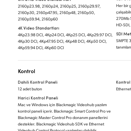
Her bir g
2160p23.98, 2160p24, 2160p25, 2160p29.97,
çalışabil
2160p30, 2160p47.95, 2160p48, 2160p50,
270Mb S
2160p59.94, 2160p60
HD-SDI,
4K Video Standartları
SDI Met
4Kp23.98 DCI, 4Kp24 DCI, 4Kp25 DCI, 4Kp29.97 DCI,
SMPTE 3
4Kp30 DCI, 4Kp47.95 DCI, 4Kp48 DCI, 4Kp50 DCI,
tanımlam
4Kp59.94 DCI, 4Kp60 DCI
Kontrol
Dahili Kontrol Paneli
Kontrol
12 adet buton
Etherne
Harici Kontrol Paneli
Mac ve Windows için Blackmagic Videohub yazılım
kontrol paneli içerir. Blackmagic Smart Control Pro ve
Blackmagic Master Control Pro donanım panellerini
destekler. Blackmagic Videohub SDK ve Ethernet
Videohub Control Protocol yazılımları dahildir.