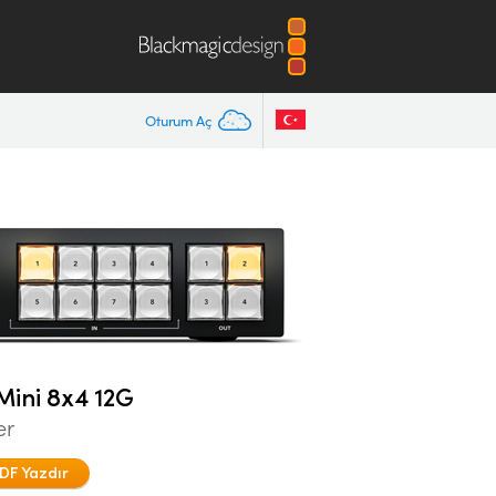
Oturum Aç
ini 8x4 12G
er
DF Yazdır