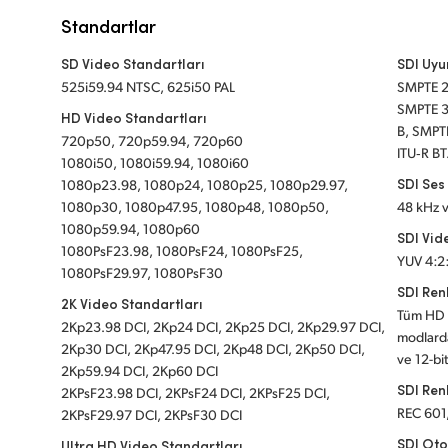
Standartlar
SD Video Standartları
SDI Uy
525i59.94 NTSC, 625i50 PAL
SMPTE 
SMPTE 3
HD Video Standartları
B, SMPT
720p50, 720p59.94, 720p60
ITU‑R BT
1080i50, 1080i59.94, 1080i60
SDI Se
1080p23.98, 1080p24, 1080p25, 1080p29.97,
1080p30, 1080p47.95, 1080p48, 1080p50,
48 kHz v
1080p59.94, 1080p60
SDI Vi
1080PsF23.98, 1080PsF24, 1080PsF25,
YUV 4:2
1080PsF29.97, 1080PsF30
SDI Ren
2K Video Standartları
Tüm HD 
2Kp23.98 DCI, 2Kp24 DCI, 2Kp25 DCI, 2Kp29.97 DCI,
modlard
2Kp30 DCI, 2Kp47.95 DCI, 2Kp48 DCI, 2Kp50 DCI,
ve 12-bi
2Kp59.94 DCI, 2Kp60 DCI
SDI Ren
2KPsF23.98 DCI, 2KPsF24 DCI, 2KPsF25 DCI,
REC 601
2KPsF29.97 DCI, 2KPsF30 DCI
SDI Oto
Ultra HD Video Standartları