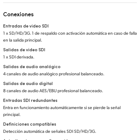
Netherlands
Conexiones
New Zealand
Entradas de video SDI
Norway
1 x SD/HD/3G. 1 de respaldo con activación automática en caso de falla
en
la salida principal.
Poland
Salidas de video SDI
Portugal
1 x SDI derivada.
Salidas de audio analógico
Singapore
4 canales de audio analógico profesional balanceado.
South Africa
Salidas de audio digital
8 canales de audio AES/EBU profesional balanceado.
España
Entradas SDI redundantes
Entra en funcionamiento automáticamente
si se pierde la señal
Sweden
principal.
Chinese Taipei
Definiciones compatibles
Detección automática de señales SDI SD/HD/3G.
Turkey