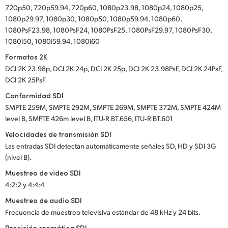
720p50, 720p59.94, 720p60, 1080p23.98, 1080p24, 1080p25,
1080p29.97, 1080p30, 1080p50, 1080p59.94, 1080p60,
1080PsF23.98, 1080PsF24, 1080PsF25, 1080PsF29.97, 1080PsF30,
1080i50, 1080i59.94, 1080i60
Formatos 2K
DCI 2K 23.98p, DCI 2K 24p, DCI 2K 25p, DCI 2K 23.98PsF, DCI 2K 24PsF,
DCI 2K 25PsF
Conformidad SDI
SMPTE 259M, SMPTE 292M, SMPTE 269M, SMPTE 372M, SMPTE 424M
level B, SMPTE 426m level B, ITU-R BT.656, ITU‑R BT.601
Velocidades de transmisión SDI
Las entradas SDI detectan automáticamente señales SD, HD y SDI 3G
(nivel B).
Muestreo de video SDI
4:2:2 y 4:4:4
Muestreo de audio SDI
Frecuencia de muestreo televisiva estándar de 48 kHz y 24 bits.
Precisión cromática SDI