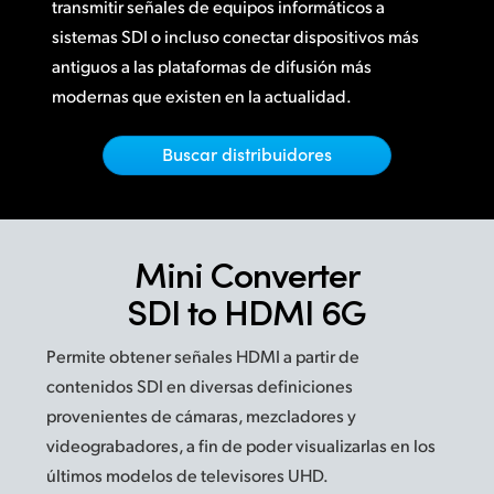
Netherlands
transmitir señales de equipos informáticos a
sistemas SDI o incluso conectar dispositivos más
New Zealand
antiguos a las plataformas de difusión más
modernas que existen en la actualidad.
Norway
Poland
Buscar distribuidores
Portugal
Singapore
Mini Converter
South Africa
SDI to HDMI 6G
España
Permite obtener señales HDMI a partir de
Sweden
contenidos SDI en diversas definiciones
provenientes de cámaras, mezcladores y
Chinese Taipei
videograbadores, a fin de poder visualizarlas en los
últimos modelos de televisores UHD.
Turkey