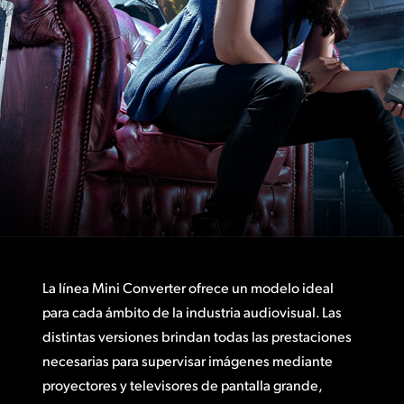
Finland
France
Germany
Hong Kong SAR, China
India
Italy
Japan
La línea Mini Converter ofrece un modelo ideal
Korea
para cada ámbito de la industria audiovisual. Las
Mexico
distintas versiones brindan todas las prestaciones
necesarias para supervisar imágenes mediante
Malaysia
proyectores y televisores de pantalla grande,