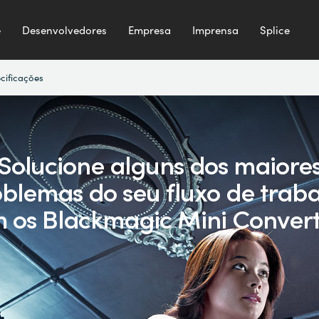
e
Desenvolvedores
Empresa
Imprensa
Splice
cificações
Solucione alguns dos maiore
blemas do seu fluxo de trab
 os Blackmagic Mini Convert