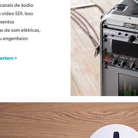
 canais de áudio
vídeo SDI. Isso
amentos
s de som elétricas,
eu engenheiro
erters >