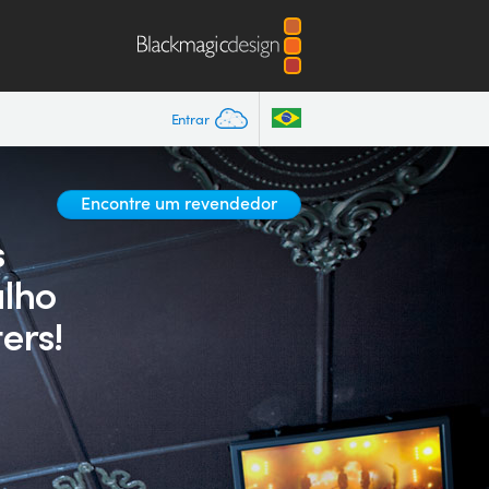
Entrar
Encontre um revendedor
s
alho
ers!