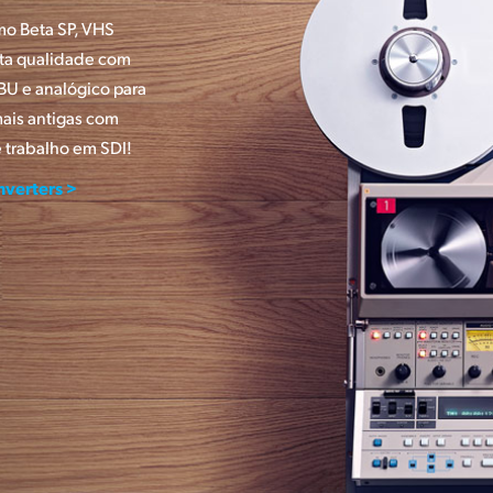
o Beta SP, VHS
lta qualidade com
U e analógico para
mais antigas com
 trabalho em SDI!
nverters >