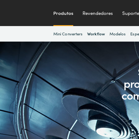
Produtos
Revendedores
Suport
Mini Converters
Modelos
Espe
Workflow
pro
com