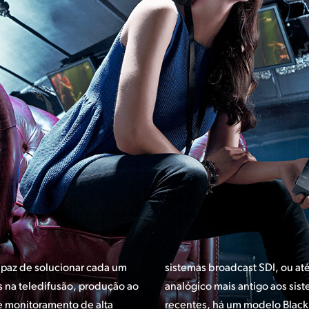
apaz de solucionar cada um
até conectando equipamento
 na teledifusão, produção ao
 sistemas broadcast SDI mais
de monitoramento de alta
magic Mini Converter para