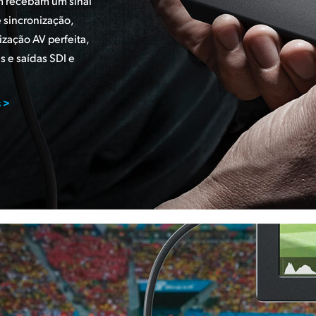
 recebam um sinal
e sincronização,
ização AV perfeita,
 e saídas SDI e
 >