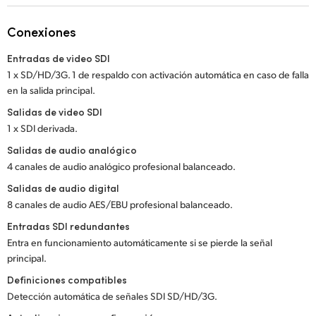
Netherlands
Conexiones
New Zealand
Entradas de video SDI
Norway
1 x SD/HD/3G. 1 de respaldo con activación automática en caso de falla
en
la salida principal.
Poland
Salidas de video SDI
Portugal
1 x SDI derivada.
Salidas de audio analógico
Singapore
4 canales de audio analógico profesional balanceado.
South Africa
Salidas de audio digital
8 canales de audio AES/EBU profesional balanceado.
España
Entradas SDI redundantes
Entra en funcionamiento automáticamente
si se pierde la señal
Sweden
principal.
Chinese Taipei
Definiciones compatibles
Detección automática de señales SDI SD/HD/3G.
Turkey