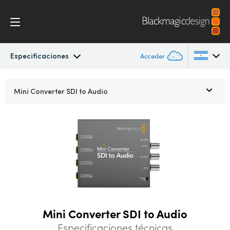
Especificaciones
Acceder
Mini Converters
Argentina
Mini Converter
SDI to Audio
Australia
Procesos
Austria
Modelos
Brazil
Especificaciones
Canada
China
Mini Converter SDI to Audio
Denmark
Especificaciones técnicas