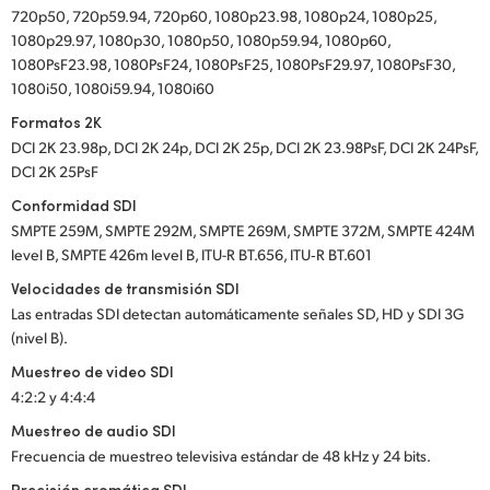
720p50, 720p59.94, 720p60, 1080p23.98, 1080p24, 1080p25,
1080p29.97, 1080p30, 1080p50, 1080p59.94, 1080p60,
1080PsF23.98, 1080PsF24, 1080PsF25, 1080PsF29.97, 1080PsF30,
1080i50, 1080i59.94, 1080i60
Formatos 2K
DCI 2K 23.98p, DCI 2K 24p, DCI 2K 25p, DCI 2K 23.98PsF, DCI 2K 24PsF,
DCI 2K 25PsF
Conformidad SDI
SMPTE 259M, SMPTE 292M, SMPTE 269M, SMPTE 372M, SMPTE 424M
level B, SMPTE 426m level B, ITU-R BT.656, ITU‑R BT.601
Velocidades de transmisión SDI
Las entradas SDI detectan automáticamente señales SD, HD y SDI 3G
(nivel B).
Muestreo de video SDI
4:2:2 y 4:4:4
Muestreo de audio SDI
Frecuencia de muestreo televisiva estándar de 48 kHz y 24 bits.
Precisión cromática SDI