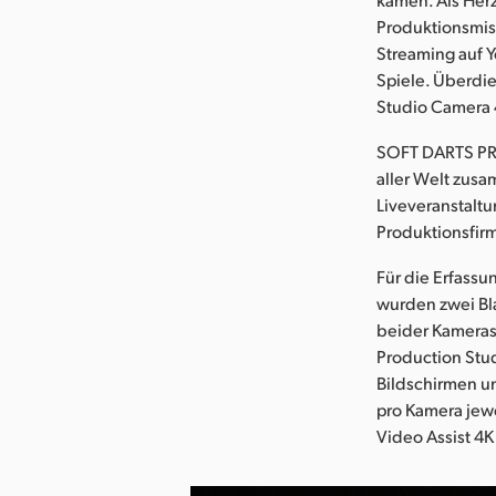
Produktionsmisc
Streaming auf 
Spiele. Überdi
Studio Camera 4
SOFT DARTS PRO
aller Welt zus
Liveveranstalt
Produktionsfir
Für die Erfass
wurden zwei Bl
beider Kameras
Production Stud
Bildschirmen u
pro Kamera jew
Video Assist 4K