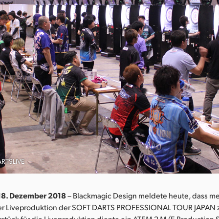
ARTSLIVE
 18. Dezember 2018
– Blackmagic Design meldete heute, dass me
der Liveproduktion der SOFT DARTS PROFESSIONAL TOUR JAPAN 
stück für die Liveproduktion diente ein ATEM 2 M/E Production S