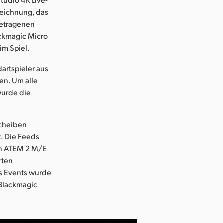
zeichnung, das
getragenen
ackmagic Micro
im Spiel.
artspieler aus
en. Um alle
wurde die
scheiben
. Die Feeds
en ATEM 2 M/E
rten
s Events wurde
 Blackmagic