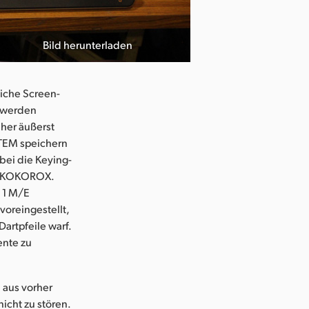
Bild herunterladen
eiche Screen-
n werden
aher äußerst
ATEM speichern
abei die Keying-
ei KOKOROX.
 1 M/E
oreingestellt,
artpfeile warf.
ente zu
 aus vorher
icht zu stören.