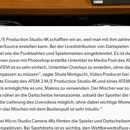
 Production Studio 4K schafften wir an, weil man mit ihm zahlr
erSource erstellen kann. Bei der Livedistribution von Dartspiele
tel wie die Punktzahlen und Spielernamen eingeblendet. Es ist d
 man zuvor mit Photoshop erstellte Untertitel im Media Pool des 
TEM ist es sehr einfach, Untertitel-Overlays zu erstellen, ohne d
anpassen zu müssen“, sagte Shuta Moriguchi, Video Producer b
te Einsatz des ATEM 2 M/E Production Studio 4K und eines ATEM
s ermöglichte es uns, Makros zu verwenden. Der Mischer war so v
 näher an die Dartscheibe heranzoomte, sobald der Sportler die D
 die Lieferung des Livevideos möglich, ohne dabei wichtige Mom
 das Mischen mit dem Bedienpult ist sehr intuitiv.“
Zwei Micro Studio Camera 4Ks filmten die Spieler und Dartscheiben
rspektiven. Bei Sportdrehs ist es wichtig, den Wettbewerbsfluss n