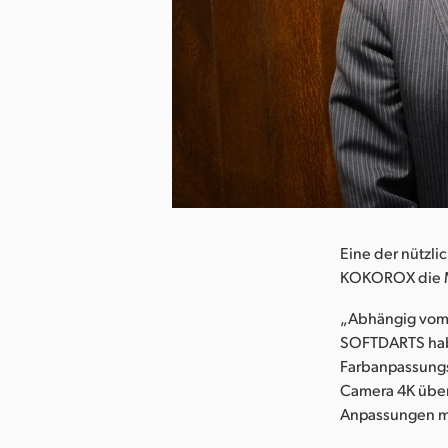
herunterladen
Eine der nützli
KOKOROX die Mö
„Abhängig vom 
SOFTDARTS haben
Farbanpassungsf
Camera 4K über 
Anpassungen mi