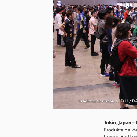
Credit: cooperation：J.D.U. / D
Tokio, Japan –
Produkte bei 
kamen. Als Herz