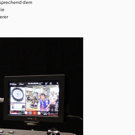
ntsprechend dem
die
erer