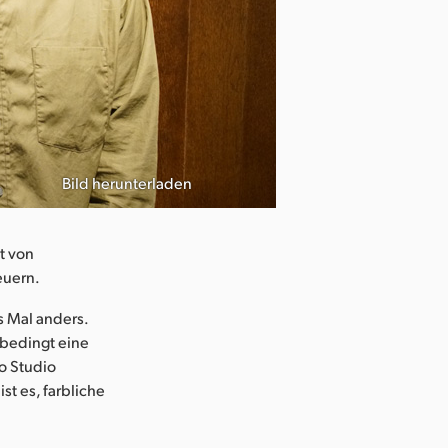
Bild herunterladen
t von
euern.
s Mal anders.
nbedingt eine
o Studio
t es, farbliche