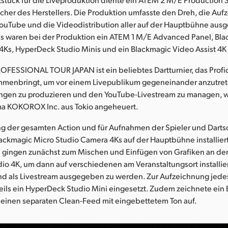
her des Herstellers. Die Produktion umfasste den Dreh, die Auf
YouTube und die Videodistribution aller auf der Hauptbühne aus
es waren bei der Produktion ein ATEM 1 M/E Advanced Panel, Bl
Ks, HyperDeck Studio Minis und ein Blackmagic Video Assist 4K 
FESSIONAL TOUR JAPAN ist ein beliebtes Dartturnier, das Profid
ammenbringt, um vor einem Livepublikum gegeneinander anzutret
ungen zu produzieren und den YouTube-Livestream zu managen, 
ma KOKOROX Inc. aus Tokio angeheuert.
ung der gesamten Action und für Aufnahmen der Spieler und Dart
ackmagic Micro Studio Camera 4Ks auf der Hauptbühne installiert
 gingen zunächst zum Mischen und Einfügen von Grafiken an d
io 4K, um dann auf verschiedenen am Veranstaltungsort installie
nd als Livestream ausgegeben zu werden. Zur Aufzeichnung jede
eils ein HyperDeck Studio Mini eingesetzt. Zudem zeichnete ein
 einen separaten Clean-Feed mit eingebettetem Ton auf.