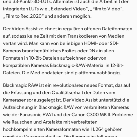
und 33-Punkt-3D-LUTs. Alternativ ist auch die Arbeit mit den
integrierten LUTs wie „Extended Video“, „Film to Video“,
„Film to Rec.2020“ und anderen möglich.
Der Video Assist zeichnet in regulären offenen Dateiformaten
auf, sodass keine Zeit mit dem Transkodieren von Medien
vertan wird. Man kann von beliebigen HDMI- oder SDI-
Kameras branchenübliches ProRes oder DNx in allen
Formaten in 10-Bit-Dateien aufzeichnen oder von
kompatiblen Kameras Blackmagic-RAW-Material in 12-Bit-
Dateien. Die Mediendateien sind plattformunabhängig.
Blackmagic RAW ist ein revolutionäres neues Format, das auf
die Erfassung und den Qualitätserhalt der Daten vom
Kamerasensor ausgelegt ist. Der Video Assist unterstützt die
Aufzeichnung in Blackmagic RAW von verbreiteten Kameras
wie der Panasonic EVA1 und der Canon C300 MK II. Probleme
wie Rauschen und Artefakte mit verbreiteten
hochkomprimierten Kameraformaten wie H.264 gehören
somit der Vergangenheit an. Die Kameraeinstellungen