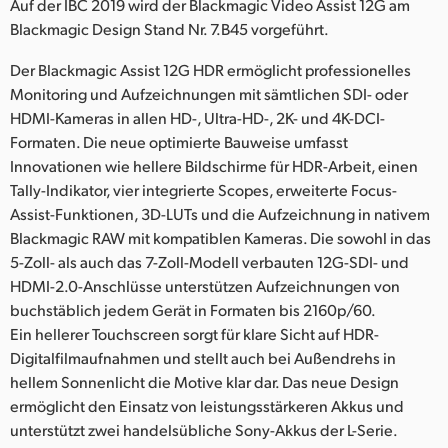
Netherlands
Auf der IBC 2019 wird der Blackmagic Video Assist 12G am
Blackmagic Design Stand Nr. 7.B45 vorgeführt.
New Zealand
Der Blackmagic Assist 12G HDR ermöglicht professionelles
Norway
Monitoring und Aufzeichnungen mit sämtlichen SDI- oder
HDMI-Kameras in allen HD-, Ultra-HD-, 2K- und 4K-DCI-
Poland
Formaten. Die neue optimierte Bauweise umfasst
Innovationen wie hellere Bildschirme für HDR-Arbeit, einen
Portugal
Tally-Indikator, vier integrierte Scopes, erweiterte Focus-
Assist-Funktionen, 3D-LUTs und die Aufzeichnung in nativem
Singapore
Blackmagic RAW mit kompatiblen Kameras. Die sowohl in das
South Africa
5-Zoll- als auch das 7-Zoll-Modell verbauten 12G-SDI- und
HDMI-2.0-Anschlüsse unterstützen Aufzeichnungen von
Spain
buchstäblich jedem Gerät in Formaten bis 2160p/60.
Ein hellerer Touchscreen sorgt für klare Sicht auf HDR-
Sweden
Digitalfilmaufnahmen und stellt auch bei Außendrehs in
hellem Sonnenlicht die Motive klar dar. Das neue Design
Chinese Taipei
ermöglicht den Einsatz von leistungsstärkeren Akkus und
unterstützt zwei handelsübliche Sony-Akkus der L-Serie.
Turkey