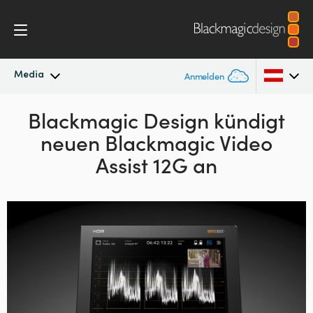
Media
Anmelden
Neueste Nachrichten
Blackmagic Design kündigt
Argentina
neuen Blackmagic Video
Australia
Nachrichtenarchiv
Assist 12G an
Austria
Pressebilder
Brazil
Canada
China
Denmark