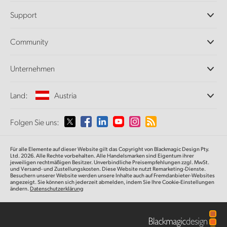
Professionelle Kameras
Support
DaVinci Resolve und Fusion Software
ATEM Produktionsmischer
Händler
Community
Ultimatte
Support-Center
Diskrekorder
Kontakt
Splice Community
Unternehmen
Aufzeichnung und Wiedergabe
Cintel Scanner
Büros
Norm- und Formatwandlung
Land:
Austria
Informationen über uns
Broadcasting-Konverter
Partner
Monitoring
Wählen Sie Ihr Land aus
Folgen Sie uns:
Medien
Netzwerkspeicher
MultiView
Argentina
Für alle Elemente auf dieser Website gilt das Copyright von Blackmagic Design Pty.
Signalverteilung und Distribution
Ltd. 2026. Alle Rechte vorbehalten. Alle Handelsmarken sind Eigentum ihrer
jeweiligen rechtmäßigen Besitzer. Unverbindliche Preisempfehlungen zzgl. MwSt.
Streaming und Encoding
Australia
und Versand- und Zustellungskosten. Diese Website nutzt Remarketing-Dienste.
Besuchern unserer Website werden unsere Inhalte auch auf Fremdanbieter-Websites
angezeigt. Sie können sich jederzeit abmelden, indem Sie Ihre Cookie-Einstellungen
ändern.
Datenschutzerklärung
Austria
Brazil