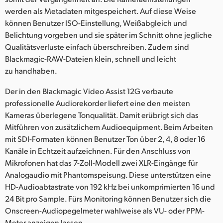
werden als Metadaten mitgespeichert. Auf diese Weise
können Benutzer ISO-Einstellung, Weißabgleich und
Belichtung vorgeben und sie später im Schnitt ohne jegliche
Qualitätsverluste einfach überschreiben. Zudem sind
Blackmagic-RAW-Dateien klein, schnell und leicht
zu handhaben.
Der in den Blackmagic Video Assist 12G verbaute
professionelle Audiorekorder liefert eine den meisten
Kameras überlegene Tonqualität. Damit erübrigt sich das
Mitführen von zusätzlichem Audioequipment. Beim Arbeiten
mit SDI-Formaten können Benutzer Ton über 2, 4, 8 oder 16
Kanäle in Echtzeit aufzeichnen. Für den Anschluss von
Mikrofonen hat das 7-Zoll-Modell zwei XLR-Eingänge für
Analogaudio mit Phantomspeisung. Diese unterstützen eine
HD-Audioabtastrate von 192 kHz bei unkomprimierten 16 und
24 Bit pro Sample. Fürs Monitoring können Benutzer sich die
Onscreen-Audiopegelmeter wahlweise als VU- oder PPM-
Meter anzeigen lassen.