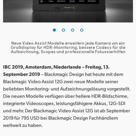
Finland
France
Germany
Neue Video Assist Modelle erweitern jede Kamera um ein
Hong Kong SAR, China
Großdisplay für
HDR-Monitoring, bessere Codecs für die
Aufzeichnung, Scopes und professionelle Fokussierhilfen
India
IBC 2019, Amsterdam, Niederlande – Freitag, 13.
Italy
September 2019
– Blackmagic Design hat heute mit dem
Blackmagic Video Assist 12G zwei neue Modelle seiner
Japan
beliebten Monitoring- und Aufzeichnungslösung vorgestellt.
Die neuen Modelle verfügen über hellere HDR-Bildschirme,
Korea
integrierte Videoscopes, leistungsfähigere Akkus, 12G-SDI
und mehr. Der Blackmagic Video Assist 12G ist ab September
Mexico
2019 für 795 USD bei Blackmagic Design Fachhändlern
Malaysia
weltweit zu haben.