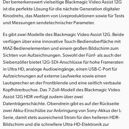
Der bemerkenswert vielseitige Blackmagic Video Assist 12G
UAE
ist die perfekte Lösung für die nächste Generation digitaler
Kinodrehs, das Mastern von Liveproduktionen sowie für Tests
Ukraine
und Messungen sendetechnischer Parameter.
United Kingdom
Es gibt zwei Modelle des Blackmagic Video Assist 12G. Beide
verfügen über eine innovative Touch-Bedienoberfläche mit
United States
MAZ-Bedienelementen und einem großen Bildschirm zum
Sichten von Aufzeichnungen. Sowohl der Fünf- als auch der
Siebenzöller bietet 12G-SDI-Anschlüsse für hohe Frameraten
in Ultra HD, analoge Audioeingänge, einen USB-C-Port für
Aufzeichnungen auf externe Laufwerke sowie einen
Lautsprecher an der Frontblende und eine seitlich verbaute
Kopfhörerbuchse. Das 7-Zoll-Modell des Blackmagic Video
Assist 12G HDR verfügt zudem über zwei
Datenträgerschächte. Obendrein gibt es auf der Rückseite
zwei Akku-Einschübe zur Anbringung von Sony-Akkus der L-
Serie, damit stets ausreichend Strom für den helleren HDR-
Bildschirm und die schnellere Ultra-HD-Elektronik zur