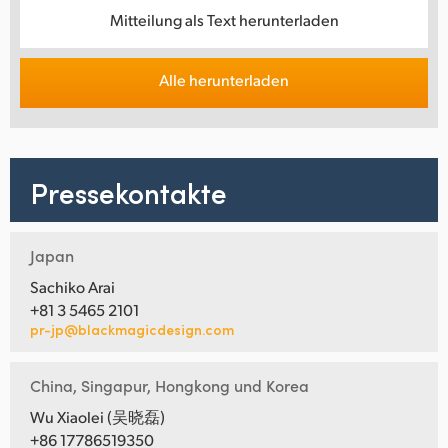
Mitteilung als Text herunterladen
Alle herunterladen
Pressekontakte
Japan
Sachiko Arai
+81 3 5465 2101
pr-jp@blackmagicdesign.com
China, Singapur, Hongkong und Korea
Wu Xiaolei (吴晓磊)
+86 17786519350