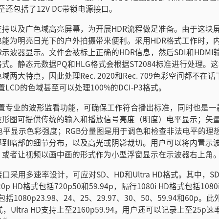
ist甚至还包括了12V DC带锁电源接口。
支持以及广色域高亮屏幕，为开展HDR流程做足准备。由于这块
也能为明亮日光下的户外拍摄带来便利。采用HDR格式工作时，
R示波器显示。文件会被标上正确的HDR信息，然后SDI和HDM
格式。静态元数据PQ和HLG格式会根据ST2084标准进行处理。这
两大特点，因此处理Rec. 2020和Rec. 709色彩空间都不在话
ist内置LCD的色域甚至可以处理100%的DCI-P3格式。
ssist内置专业的波形监看功能，可确保工作符合播出标准，同时也是
波形图可提供传统的输入和播放信号亮度（明度）电平显示；矢
参考电平显示色彩强度；RGB分量图是用于调色和检查非法电平的理
部到暗部的细节分布，以及高光或阴影裁切。用户可以将内置示
，或者让视频以画中画的形式作为小型浮窗显示在示波器右上角
I接口采用多速率设计，可应对SD、HD和Ultra HD格式。其中，S
0p HD格式包括720p50和59.94p，隔行1080i HD格式包括1080i
式包括1080p23.98、24、25、29.97、30、50、59.94和60
格式，Ultra HD支持上至2160p59.94。用户还可以记录上至25p速率