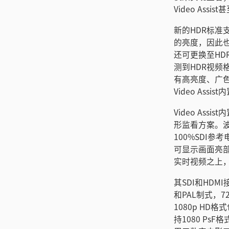
Video Ass
新的HDR标准
的亮度，因此
还可更换至HD
测到HDR视频
有高亮度、广色域
Video Ass
Video A
形监看方案。
100%SDI
可显示画面亮
实时视频之上
其SDI和HDM
和PAL制式，72
1080p HD格
持1080 PsF