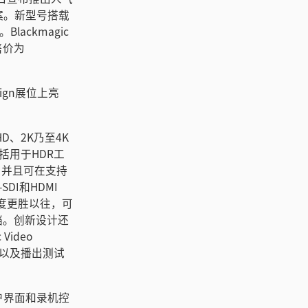
决方案。新型号搭载
ackmagic
起售价为
Design展位上亮
a HD、2K乃至4K
括用于HDR工
T，并且可在支持
DI和HDMI
亮度更胜以往，可
档。创新设计还
ideo
作以及播出测试
屏用户界面和录机控