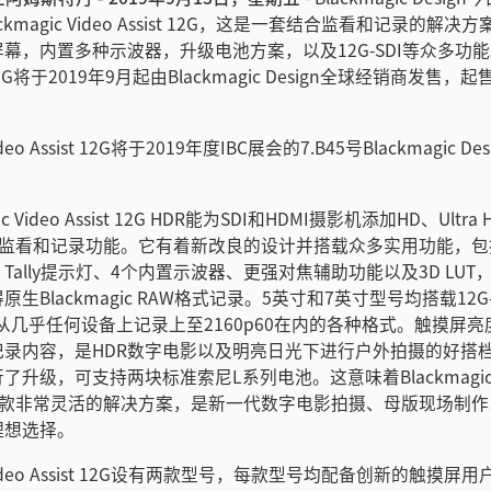
kmagic Video Assist 12G，这是一套结合监看和记录的解
幕，内置多种示波器，升级电池方案，以及12G-SDI等众多功能。Bl
st 12G将于2019年9月起由Blackmagic Design全球经销商发售，
Video Assist 12G将于2019年度IBC展会的7.B45号Blackmagic 
ic Video Assist 12G HDR能为SDI和HDMI摄影机添加HD、Ultr
业监看和记录功能。它有着新改良的设计并搭载众多实用功能，包
Tally提示灯、4个内置示波器、更强对焦辅助功能以及3D LU
生Blackmagic RAW格式记录。5英寸和7英寸型号均搭载12G-S
持从几乎任何设备上记录上至2160p60在内的各种格式。触摸屏
记录内容，是HDR数字电影以及明亮日光下进行户外拍摄的好搭
升级，可支持两块标准索尼L系列电池。这意味着Blackmagic V
12G是一款非常灵活的解决方案，是新一代数字电影拍摄、母版现场制
理想选择。
c Video Assist 12G设有两款型号，每款型号均配备创新的触摸