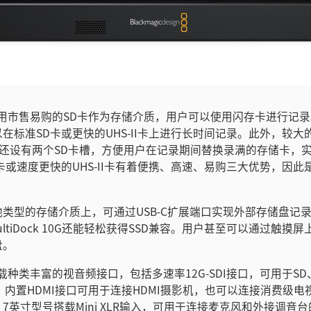
ssist使用市售易购的SD卡作为存储介质，用户可以使用闪存卡进行
在标准SD卡或更快的UHS-II卡上进行长时间记录。此外，较大的7
12G型号还设有两个SD卡槽，方便用户在记录期间替换录满的存储卡，
卡或速度更快的UHS-II卡有着便携、高速、易购三大优势，因此
类型的存储介质上，可通过USB-C扩展端口实现外部存储盘记
ic MultiDock 10G还能轻松获得SSD兼容。用户甚至可以通过触
盘。
ist搭载种类丰富的视音频接口，包括多速率12G-SDI接口，可用于SD、
设备。内置HDMI接口可用于连接HDMI摄影机，也可以连接消费级
7英寸型号搭载Mini XLR输入，可用于连接麦克风和外接调音