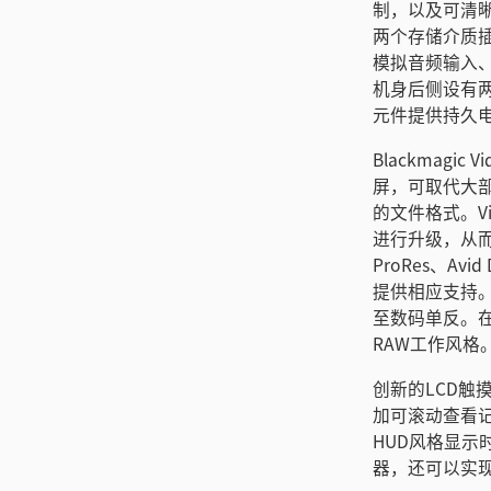
制，以及可清晰查看
两个存储介质插槽
模拟音频输入、
机身后侧设有两
元件提供持久电
Blackmagi
屏，可取代大
的文件格式。V
进行升级，从而
ProRes、Av
提供相应支持。
至数码单反。在
RAW工作风格
创新的LCD
加可滚动查看
HUD风格显
器，还可以实现