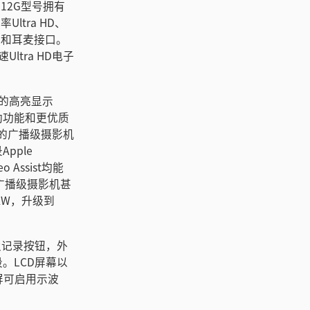
 12G型号拥有
ltra HD、
器和耳麦接口。
tra HD电子
尼特的高亮显示
助功能和更优质
早的广播级摄影机
pple
 Assist均能
、广播级摄影机甚
AW，升级到
及记录按钮，外
。LCD屏幕以
屏可启用示波