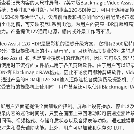
记录内容的大尺寸屏幕。7英寸版Blackmagic Video Assist
，5英寸和7英寸版型号均搭载12G-SDI接口，可用于连接高帧率U
USB-C外部硬盘记录，设备前面板和机身侧面还分别配备扬声
个电池槽，可安装索尼L系列电池，为用户的高亮HDR屏幕和高速Ul
力。产品提供12V通用电源，棚内或外景工作两不误。
c Video Assist 12G HDR是摄影机的理想升级方案，它拥有2500
部分消费级摄影机上的小型显示屏，而且还能添加专业的对焦辅
ideo Assist同时也是专业摄影机的理想搭档，因为它可以对较
使用时下流行的文件格式用于各类剪辑软件。由于用户可以记录A
id DNx和Blackmagic RAW格式，因此不论使用哪种剪辑软件，Video
通过产品的HDMI和12G-SDI输入还能连接各类消费级摄影机
受支持的摄影机上使用时，用户甚至还可以使用Blackmagic R
。
触摸屏用户界面能提供全面细致的控制。屏幕上设有播放、停止以
记录内容的迷你时间线，只要在画面上来回滑动即可慢速搜索片段
示时间码、视频格式、存储介质状态以及音频表等功能。通过触摸
对焦和曝光辅助功能。此外，用户可以加载和保存3D LUT，