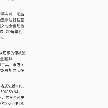
屏幕有着非常高
内置示波器甚至
I输入也会自动检
块LCD屏幕拥
下。
一款理想的便携波
量图能以
想工具；直方图
波器叠加显示在
。
D格式包括NTSC
50和59.94，
p。此外，它甚至还支
的2K和4K DCI