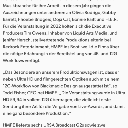
Netherlands
Musikbranche für ihre Arbeit. In diesem Jahr gingen die
Auszeichnungen unter anderen an Olivia Rodrigo, Gabby
New Zealand
Barrett, Phoebe Bridgers, Doja Cat, Bonnie Raitt und H.E.R.
Norway
Für die Veranstaltung in 2022 holten sich die Executive
Producers Tim Owens, Inhaber von Liquid Arts Media, und
Poland
Jenifer Hersch, stellvertretende Produktionsleiterin bei
Redrock Entertainment, HMPE ins Boot, weil die Firma über
Portugal
die nötige Erfahrung in der Bereitstellung von 4K- und 12G-
Workflows verfügt.
Singapore
„Das Besondere an unserem Produktionswagen ist, dass er
South Africa
neben Ultra HD und filmgerechten Optiken auch mit einem
12G-Workflow von Blackmagic Design ausgestattet ist“, so
Spain
Todd Fisher, CEO bei HMPE. „Die Veranstaltung wurde in Ultra
Sweden
HD 59,94 in vollem 12G übertragen, die vielleicht erste
Sendung ihrer Art für die Vergabe von Live-Awards, und damit
Chinese Taipei
eine ganz besondere Produktion.“
Turkey
HMPE lieferte sechs URSA Broadcast G2s sowie zwei