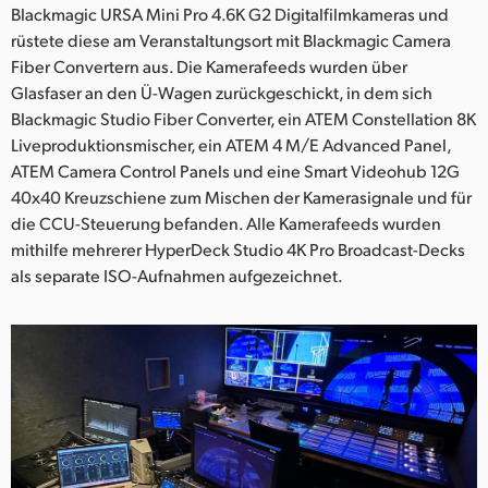
Blackmagic URSA Mini Pro 4.6K G2 Digitalfilmkameras und
UAE
rüstete diese am Veranstaltungsort mit Blackmagic Camera
Fiber Convertern aus. Die Kamerafeeds wurden über
Ukraine
Glasfaser an den Ü-Wagen zurückgeschickt, in dem sich
Blackmagic Studio Fiber Converter, ein ATEM Constellation 8K
United Kingdom
Liveproduktionsmischer, ein ATEM 4 M/E Advanced Panel,
United States
ATEM Camera Control Panels und eine Smart Videohub 12G
40x40 Kreuzschiene zum Mischen der Kamerasignale und für
die CCU-Steuerung befanden. Alle Kamerafeeds wurden
mithilfe mehrerer HyperDeck Studio 4K Pro Broadcast-Decks
als separate ISO-Aufnahmen aufgezeichnet.