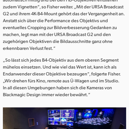
zudem Vignetten“, so Fisher weiter. „Mit der URSA Broadcast
G2 und ihrem 4K-B4-Mount gehört das der Vergangenheit an.
Anstatt sich über die Performance des Objektivs und
eventuelles Cropping zur Bildverbesserung Gedanken zu
machen, legt man mit der URSA Broadcast G2 und den
zugehörigen Objektiven die Bildausschnitte ganz ohne
erkennbaren Verlust fest.“
„So lässt sich jedes B4-Objektiv aus dem oberen Segment
mühelos einsetzen. Und wie viel das Wert ist, kann ich als
Endanwender dieser Objektive bezeugen“, folgerte Fisher.
„Wir drehen fürs Kino, remote aus Ü-Wagen und im Studio.
In all diesen Umgebungen haben sich die Kameras von
Blackmagic Design immer wieder bewährt.“