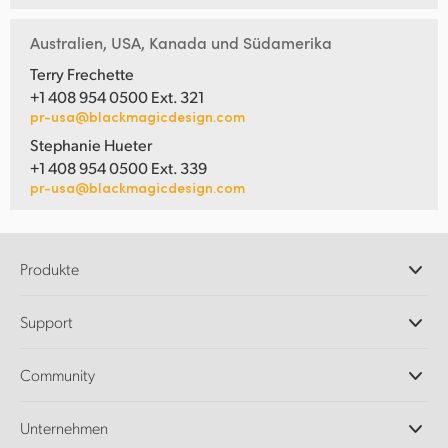
Australien, USA, Kanada und Südamerika
Terry Frechette
+1 408 954 0500 Ext. 321
pr-usa@blackmagicdesign.com
Stephanie Hueter
+1 408 954 0500 Ext. 339
pr-usa@blackmagicdesign.com
Produkte
Professionelle Kameras
Support
DaVinci Resolve und Fusion Software
ATEM Produktionsmischer
Händler
Community
Ultimatte
Support-Center
Diskrekorder
Kontakt
Splice Community
Unternehmen
Aufzeichnung und Wiedergabe