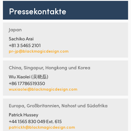
Pressekontakte
Japan
Sachiko Arai
+81 3 5465 2101
pr-jp@blackmagicdesign.com
China, Singapur, Hongkong und Korea
Wu Xiaolei (吴晓磊)
+86 17786519350
wuxiaolei@blackmagicdesign.com
Europa, Großbritannien, Nahost und Südafrika
Patrick Hussey
+44 1565 830 049 Ext. 615
patrickh@blackmagicdesign.com