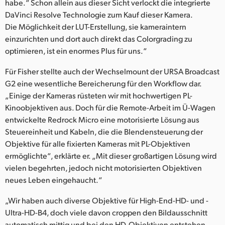
habe.“ Schon allein aus dieser Sicht verlockt die integrierte
DaVinci Resolve Technologie zum Kauf dieser Kamera.
Die Möglichkeit der LUT-Erstellung, sie kameraintern
einzurichten und dort auch direkt das Colorgrading zu
optimieren, ist ein enormes Plus für uns.“
Für Fisher stellte auch der Wechselmount der URSA Broadcast
G2 eine wesentliche Bereicherung für den Workflow dar.
„Einige der Kameras rüsteten wir mit hochwertigen PL-
Kinoobjektiven aus. Doch für die Remote-Arbeit im Ü-Wagen
entwickelte Redrock Micro eine motorisierte Lösung aus
Steuereinheit und Kabeln, die die Blendensteuerung der
Objektive für alle fixierten Kameras mit PL-Objektiven
ermöglichte“, erklärte er. „Mit dieser großartigen Lösung wird
vielen begehrten, jedoch nicht motorisierten Objektiven
neues Leben eingehaucht.“
„Wir haben auch diverse Objektive für High-End-HD- und -
Ultra-HD-B4, doch viele davon croppen den Bildausschnitt
automatisch mittig und bei den HD-Objektiven entstehen