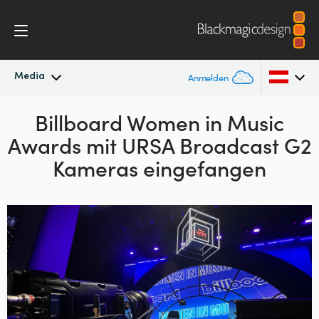
Media
Anmelden
Neueste Nachrichten
Billboard Women in Music
Argentina
Awards mit
URSA Broadcast G2
Australia
Nachrichtenarchiv
Kameras eingefangen
Austria
Pressebilder
Brazil
Canada
China
Denmark