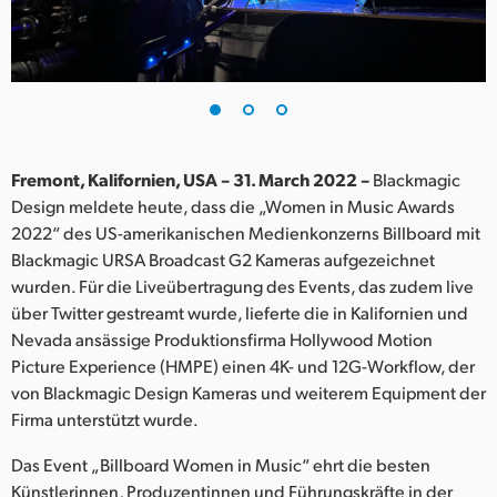
Finland
France
Germany
Hong Kong SAR, China
Fremont, Kalifornien, USA – 31. March 2022 –
Blackmagic
Design meldete heute, dass die „Women in Music Awards
India
2022“ des US-amerikanischen Medienkonzerns Billboard mit
Blackmagic URSA Broadcast G2 Kameras aufgezeichnet
Italy
wurden. Für die Liveübertragung des Events, das zudem live
Japan
über Twitter gestreamt wurde, lieferte die in Kalifornien und
Nevada ansässige Produktionsfirma Hollywood Motion
Korea
Picture Experience (HMPE) einen 4K- und 12G-Workflow, der
von Blackmagic Design Kameras und weiterem Equipment der
Mexico
Firma unterstützt wurde.
Malaysia
Das Event „Billboard Women in Music“ ehrt die besten
Künstlerinnen, Produzentinnen und Führungskräfte in der