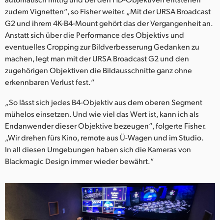
zudem Vignetten“, so Fisher weiter. „Mit der URSA Broadcast
G2 und ihrem 4K-B4-Mount gehört das der Vergangenheit an.
Anstatt sich über die Performance des Objektivs und
eventuelles Cropping zur Bildverbesserung Gedanken zu
machen, legt man mit der URSA Broadcast G2 und den
zugehörigen Objektiven die Bildausschnitte ganz ohne
erkennbaren Verlust fest.“
„So lässt sich jedes B4-Objektiv aus dem oberen Segment
mühelos einsetzen. Und wie viel das Wert ist, kann ich als
Endanwender dieser Objektive bezeugen“, folgerte Fisher.
„Wir drehen fürs Kino, remote aus Ü-Wagen und im Studio.
In all diesen Umgebungen haben sich die Kameras von
Blackmagic Design immer wieder bewährt.“