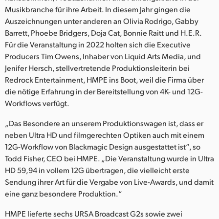
Netherlands
Musikbranche für ihre Arbeit. In diesem Jahr gingen die
Auszeichnungen unter anderen an Olivia Rodrigo, Gabby
New Zealand
Barrett, Phoebe Bridgers, Doja Cat, Bonnie Raitt und H.E.R.
Norway
Für die Veranstaltung in 2022 holten sich die Executive
Producers Tim Owens, Inhaber von Liquid Arts Media, und
Poland
Jenifer Hersch, stellvertretende Produktionsleiterin bei
Redrock Entertainment, HMPE ins Boot, weil die Firma über
Portugal
die nötige Erfahrung in der Bereitstellung von 4K- und 12G-
Workflows verfügt.
Singapore
„Das Besondere an unserem Produktionswagen ist, dass er
South Africa
neben Ultra HD und filmgerechten Optiken auch mit einem
12G-Workflow von Blackmagic Design ausgestattet ist“, so
Spain
Todd Fisher, CEO bei HMPE. „Die Veranstaltung wurde in Ultra
Sweden
HD 59,94 in vollem 12G übertragen, die vielleicht erste
Sendung ihrer Art für die Vergabe von Live-Awards, und damit
Chinese Taipei
eine ganz besondere Produktion.“
Turkey
HMPE lieferte sechs URSA Broadcast G2s sowie zwei