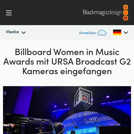
Media
Anmelden
Neueste Nachrichten
Billboard Women in Music
Argentina
Awards mit
URSA Broadcast G2
Australia
Nachrichtenarchiv
Kameras eingefangen
Austria
Pressebilder
Brazil
Canada
China
Denmark