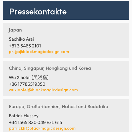
Pressekontakte
Japan
Sachiko Arai
+81 3 5465 2101
pr-jp@blackmagicdesign.com
China, Singapur, Hongkong und Korea
Wu Xiaolei (吴晓磊)
+86 17786519350
wuxiaolei@blackmagicdesign.com
Europa, Großbritannien, Nahost und Südafrika
Patrick Hussey
+44 1565 830 049 Ext. 615
patrickh@blackmagicdesign.com