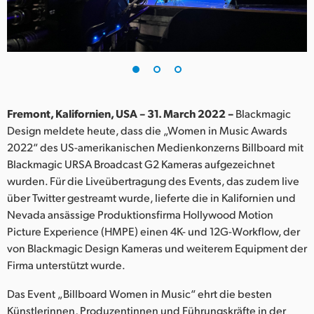
Finland
France
Germany
Hong Kong SAR, China
Fremont, Kalifornien, USA – 31. March 2022 –
Blackmagic
Design meldete heute, dass die „Women in Music Awards
India
2022“ des US-amerikanischen Medienkonzerns Billboard mit
Blackmagic URSA Broadcast G2 Kameras aufgezeichnet
Italy
wurden. Für die Liveübertragung des Events, das zudem live
Japan
über Twitter gestreamt wurde, lieferte die in Kalifornien und
Nevada ansässige Produktionsfirma Hollywood Motion
Korea
Picture Experience (HMPE) einen 4K- und 12G-Workflow, der
von Blackmagic Design Kameras und weiterem Equipment der
Mexico
Firma unterstützt wurde.
Malaysia
Das Event „Billboard Women in Music“ ehrt die besten
Künstlerinnen, Produzentinnen und Führungskräfte in der