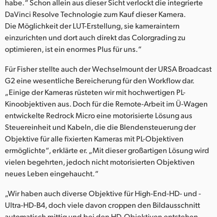
habe.“ Schon allein aus dieser Sicht verlockt die integrierte
DaVinci Resolve Technologie zum Kauf dieser Kamera.
Die Möglichkeit der LUT-Erstellung, sie kameraintern
einzurichten und dort auch direkt das Colorgrading zu
optimieren, ist ein enormes Plus für uns.“
Für Fisher stellte auch der Wechselmount der URSA Broadcast
G2 eine wesentliche Bereicherung für den Workflow dar.
„Einige der Kameras rüsteten wir mit hochwertigen PL-
Kinoobjektiven aus. Doch für die Remote-Arbeit im Ü-Wagen
entwickelte Redrock Micro eine motorisierte Lösung aus
Steuereinheit und Kabeln, die die Blendensteuerung der
Objektive für alle fixierten Kameras mit PL-Objektiven
ermöglichte“, erklärte er. „Mit dieser großartigen Lösung wird
vielen begehrten, jedoch nicht motorisierten Objektiven
neues Leben eingehaucht.“
„Wir haben auch diverse Objektive für High-End-HD- und -
Ultra-HD-B4, doch viele davon croppen den Bildausschnitt
automatisch mittig und bei den HD-Objektiven entstehen