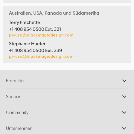
Australien, USA, Kanada und Südamerika
Terry Frechette
+1 408 954 0500 Ext. 321
pr-usa@blackmagicdesign.com
Stephanie Hueter
+1 408 954 0500 Ext. 339
pr-usa@blackmagicdesign.com
Produkte
Professionelle Kameras
Support
DaVinci Resolve und Fusion Software
ATEM Produktionsmischer
Händler
Community
Ultimatte
Support-Center
Diskrekorder
Kontakt
Splice Community
Unternehmen
Aufzeichnung und Wiedergabe