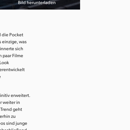
Bild herunterladen
 die Pocket
s einzige, was
innerte sich
n paar Filme
-Look
erentwickelt
e
itiv erweitert.
 weiter in
 Trend geht
erhin zu
os sind junge
a abschließend.