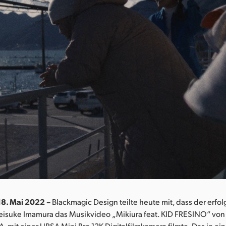
18. Mai 2022 –
Blackmagic Design teilte heute mit, dass der erfol
eisuke Imamura das Musikvideo „Mikiura feat. KID FRESINO“ von
A. mit einer URSA Mini Pro 12K Digitalfilmkamera filmte. Das in e