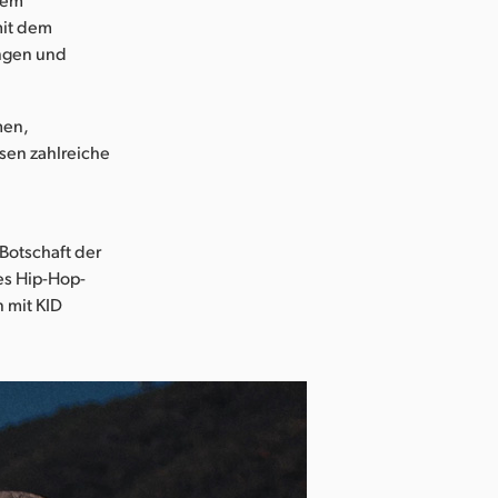
mit dem
angen und
men,
sen zahlreiche
 Botschaft der
es Hip-Hop-
 mit KID