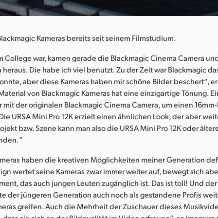
Blackmagic Kameras bereits seit seinem Filmstudium.
am College war, kamen gerade die Blackmagic Cinema Camera und
eraus. Die habe ich viel benutzt. Zu der Zeit war Blackmagic da
 konnte, aber diese Kameras haben mir schöne Bilder beschert“, er
aterial von Blackmagic Kameras hat eine einzigartige Tönung. Ei
ar mit der originalen Blackmagic Cinema Camera, um einen 16mm
e URSA Mini Pro 12K erzielt einen ähnlichen Look, der aber weit
Projekt bzw. Szene kann man also die URSA Mini Pro 12K oder älter
nden.“
eras haben die kreativen Möglichkeiten meiner Generation defin
gn wertet seine Kameras zwar immer weiter auf, bewegt sich aber
ent, das auch jungen Leuten zugänglich ist. Das ist toll! Und der
te der jüngeren Generation auch noch als gestandene Profis weit
eras greifen. Auch die Mehrheit der Zuschauer dieses Musikvide
e, dass sie sich an der Bildqualität im Video erfreuen“, so Imamur