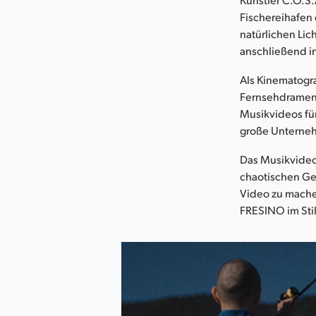
Fischereihafen
natürlichen Li
anschließend i
Als Kinematogra
Fernsehdramen,
Musikvideos fü
große Unterne
Das Musikvideo 
chaotischen Geg
Video zu mache
FRESINO im Stil