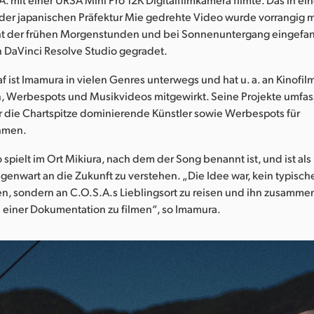
 der japanischen Präfektur Mie gedrehte Video wurde vorrangig 
cht der frühen Morgenstunden und bei Sonnenuntergang eingef
n DaVinci Resolve Studio gegradet.
f ist Imamura in vielen Genres unterwegs und hat u. a. an Kinofil
 Werbespots und Musikvideos mitgewirkt. Seine Projekte umfas
r die Chartspitze dominierende Künstler sowie Werbespots für
hmen.
spielt im Ort Mikiura, nach dem der Song benannt ist, und ist als
enwart an die Zukunft zu verstehen. „Die Idee war, kein typisch
n, sondern an C.O.S.A.s Lieblingsort zu reisen und ihn zusammen
 einer Dokumentation zu filmen“, so Imamura.