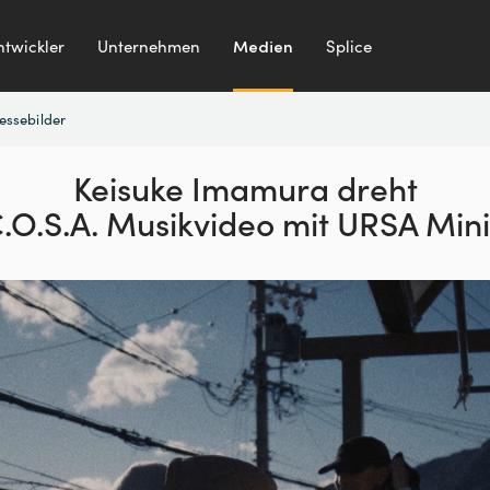
ntwickler
Unternehmen
Medien
Splice
essebilder
Keisuke Imamura
dreht
.O.S.A.
Musikvideo mit URSA Mini