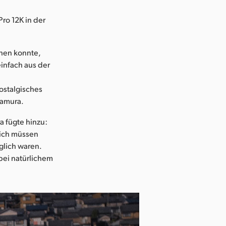
Pro 12K in der
ehen konnte,
einfach aus der
ostalgisches
mamura.
 fügte hinzu:
mich müssen
glich waren.
bei natürlichem