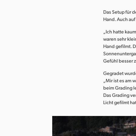
Das Setup für d
Hand. Auch auf 
„Ich hatte kaum
waren sehr klei
Hand gefilmt. 
Sonnenuntergan
Gefühl besser 
Gegradet wurde
„Mir ist es am 
beim Grading le
Das Grading ve
Licht gefilmt h