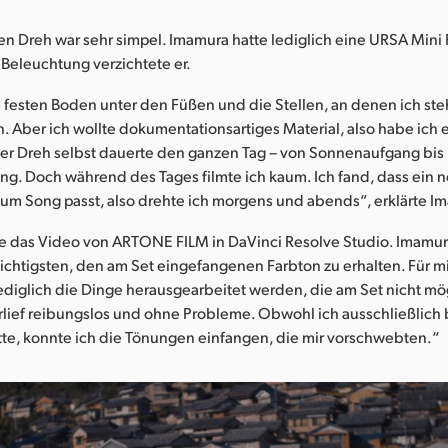
en Dreh war sehr simpel. Imamura hatte lediglich eine URSA Mini 
Beleuchtung verzichtete er.
 festen Boden unter den Füßen und die Stellen, an denen ich st
n. Aber ich wollte dokumentationsartiges Material, also habe ich 
Der Dreh selbst dauerte den ganzen Tag – von Sonnenaufgang bis
g. Doch während des Tages filmte ich kaum. Ich fand, dass ein n
zum Song passt, also drehte ich morgens und abends“, erklärte I
 das Video von ARTONE FILM in DaVinci Resolve Studio. Imamura
wichtigsten, den am Set eingefangenen Farbton zu erhalten. Für 
diglich die Dinge herausgearbeitet werden, die am Set nicht mö
rlief reibungslos und ohne Probleme. Obwohl ich ausschließlich 
atte, konnte ich die Tönungen einfangen, die mir vorschwebten.“