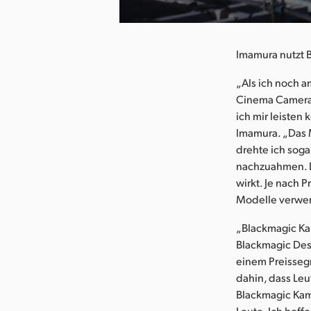
herunterladen
Imamura nutzt 
„Als ich noch 
Cinema Camera h
ich mir leisten
Imamura. „Das M
drehte ich sog
nachzuahmen. Di
wirkt. Je nach 
Modelle verwe
„Blackmagic Kam
Blackmagic Desi
einem Preissegm
dahin, dass Leu
Blackmagic Kam
Leute. Ich hoff