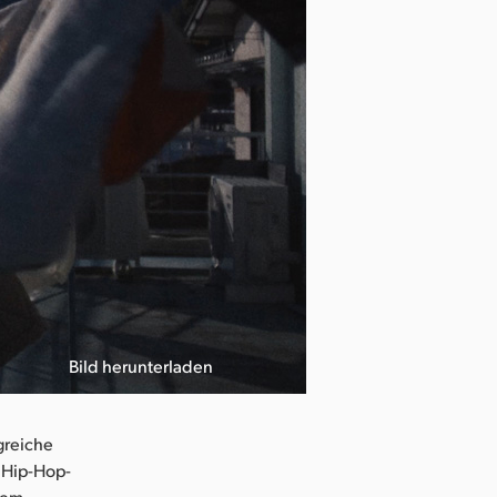
Bild herunterladen
greiche
 Hip-Hop-
inem