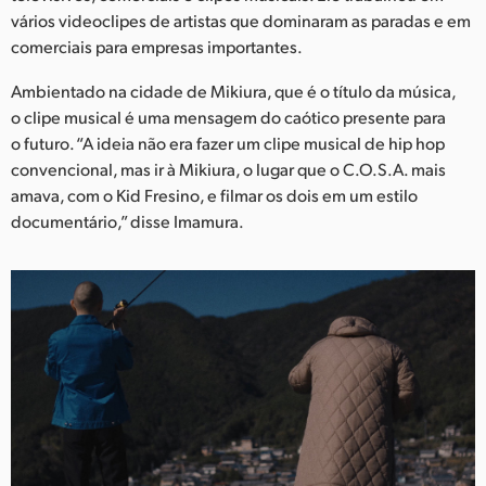
Netherlands
vários videoclipes de artistas que dominaram as paradas e em
comerciais para empresas importantes.
New Zealand
Ambientado na cidade de Mikiura, que é o título da música,
Norway
o clipe musical é uma mensagem do caótico presente para
Poland
o futuro. “A ideia não era fazer um clipe musical de hip hop
convencional, mas ir à Mikiura, o lugar que o C.O.S.A. mais
Portugal
amava, com o Kid Fresino, e filmar os dois em um estilo
documentário,” disse Imamura.
Singapore
South Africa
Spain
Sweden
Chinese Taipei
Turkey