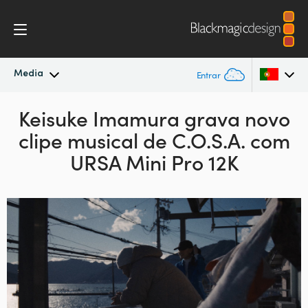
Media
Entrar
Novidades
Keisuke Imamura grava novo
Argentina
clipe
musical de C.O.S.A. com
Australia
Arquivo
URSA Mini Pro 12K
Austria
Imagens para Imprensa
Brazil
Canada
China
Denmark