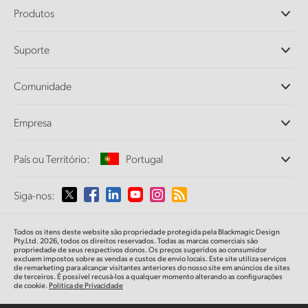
Produtos
Câmeras Profissionais
Suporte
DaVinci Resolve e Fusion
Switchers de Produção ATEM
Revendedores
Comunidade
Ultimatte
Central de Suporte Técnico
Gravadores de Disco
Fale Conosco
Comunidade Splice
Empresa
Captura e Reprodução
Cintel Scanner
Escritórios
Conversão de Padrões
País ou Território:
Portugal
Sobre a Blackmagic Design
Conversores Broadcast
Parcerias
Monitoramento
Selecione seu país ou território
Siga-nos:
Imprensa
Armazenamento em Rede
MultiView
Argentina
Todos os itens deste website são propriedade protegida pela Blackmagic Design
Roteamento e Distribuição
Pty.Ltd. 2026, todos os direitos reservados. Todas as marcas comerciais são
propriedade de seus respectivos donos. Os preços sugeridos ao consumidor
Streaming e Codificação
Australia
excluem impostos sobre as vendas e custos de envio locais. Este site utiliza serviços
de remarketing para alcançar visitantes anteriores do nosso site em anúncios de sites
de terceiros. É possível recusá-los a qualquer momento alterando as configurações
de cookie.
Política de Privacidade
Austria