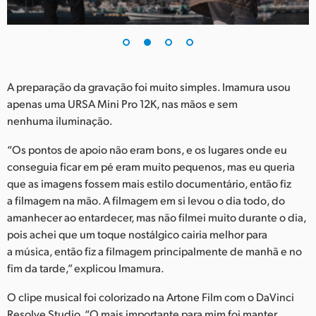
UAE
Ukraine
United Kingdom
A preparação da gravação foi muito simples. Imamura usou
apenas uma URSA Mini Pro 12K, nas mãos e sem
United States
nenhuma iluminação.
“Os pontos de apoio não eram bons, e os lugares onde eu
conseguia ficar em pé eram muito pequenos, mas eu queria
que as imagens fossem mais estilo documentário, então fiz
a filmagem na mão. A filmagem em si levou o dia todo, do
amanhecer ao entardecer, mas não filmei muito durante o dia,
pois achei que um toque nostálgico cairia melhor para
a música, então fiz a filmagem principalmente de manhã e no
fim da tarde,” explicou Imamura.
O clipe musical foi colorizado na Artone Film com o DaVinci
Resolve Studio. “O mais importante para mim foi manter