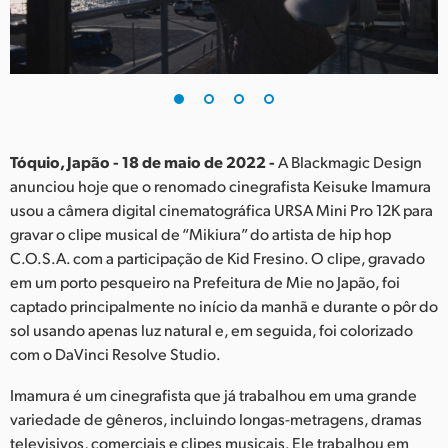
Finland
France
Germany
Hong Kong SAR, China
Tóquio, Japão - 18 de maio de 2022 -
A Blackmagic Design
anunciou hoje que o renomado cinegrafista Keisuke Imamura
India
usou a câmera digital cinematográfica URSA Mini Pro 12K para
gravar o clipe musical de “Mikiura” do artista de hip hop
Italy
C.O.S.A. com a participação de Kid Fresino. O clipe, gravado
Japan
em um porto pesqueiro na Prefeitura de Mie no Japão, foi
captado principalmente no início da manhã e durante o pôr do
Korea
sol usando apenas luz natural e, em seguida, foi colorizado
com o DaVinci Resolve Studio.
Mexico
Imamura é um cinegrafista que já trabalhou em uma grande
Malaysia
variedade de gêneros, incluindo longas-metragens, dramas
televisivos, comerciais e clipes musicais. Ele trabalhou em