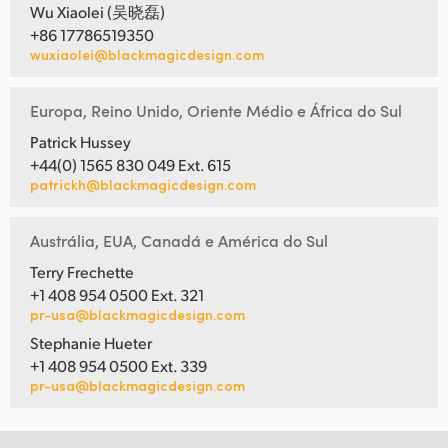
Wu Xiaolei (吴晓磊)
+86 17786519350
wuxiaolei@blackmagicdesign.com
Europa, Reino Unido, Oriente Médio e África do Sul
Patrick Hussey
+44(0) 1565 830 049 Ext. 615
patrickh@blackmagicdesign.com
Austrália, EUA, Canadá e América do Sul
Terry Frechette
+1 408 954 0500 Ext. 321
pr-usa@blackmagicdesign.com
Stephanie Hueter
+1 408 954 0500 Ext. 339
pr-usa@blackmagicdesign.com