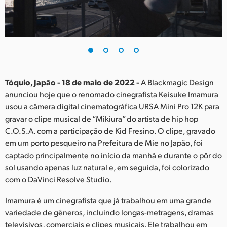
Finland
France
Germany
Hong Kong SAR, China
Tóquio, Japão - 18 de maio de 2022 -
A Blackmagic Design
anunciou hoje que o renomado cinegrafista Keisuke Imamura
India
usou a câmera digital cinematográfica URSA Mini Pro 12K para
gravar o clipe musical de “Mikiura” do artista de hip hop
Italy
C.O.S.A. com a participação de Kid Fresino. O clipe, gravado
Japan
em um porto pesqueiro na Prefeitura de Mie no Japão, foi
captado principalmente no início da manhã e durante o pôr do
Korea
sol usando apenas luz natural e, em seguida, foi colorizado
com o DaVinci Resolve Studio.
Mexico
Imamura é um cinegrafista que já trabalhou em uma grande
Malaysia
variedade de gêneros, incluindo longas-metragens, dramas
televisivos, comerciais e clipes musicais. Ele trabalhou em