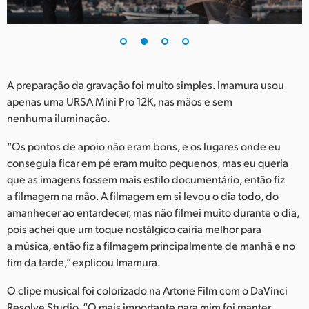
UAE
Ukraine
United Kingdom
A preparação da gravação foi muito simples. Imamura usou
apenas uma URSA Mini Pro 12K, nas mãos e sem
United States
nenhuma iluminação.
“Os pontos de apoio não eram bons, e os lugares onde eu
conseguia ficar em pé eram muito pequenos, mas eu queria
que as imagens fossem mais estilo documentário, então fiz
a filmagem na mão. A filmagem em si levou o dia todo, do
amanhecer ao entardecer, mas não filmei muito durante o dia,
pois achei que um toque nostálgico cairia melhor para
a música, então fiz a filmagem principalmente de manhã e no
fim da tarde,” explicou Imamura.
O clipe musical foi colorizado na Artone Film com o DaVinci
Resolve Studio. “O mais importante para mim foi manter