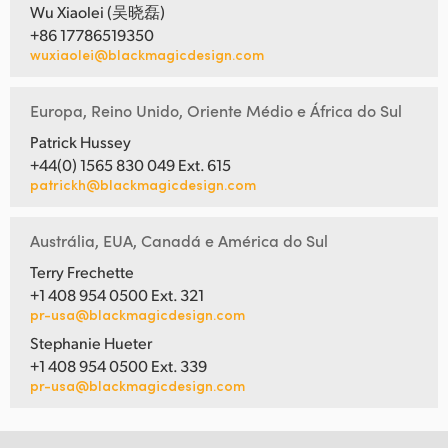
Wu Xiaolei (吴晓磊)
+86 17786519350
wuxiaolei@blackmagicdesign.com
Europa, Reino Unido, Oriente Médio e África do Sul
Patrick Hussey
+44(0) 1565 830 049 Ext. 615
patrickh@blackmagicdesign.com
Austrália, EUA, Canadá e América do Sul
Terry Frechette
+1 408 954 0500 Ext. 321
pr-usa@blackmagicdesign.com
Stephanie Hueter
+1 408 954 0500 Ext. 339
pr-usa@blackmagicdesign.com