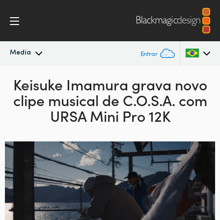
Media
Entrar
Novidades
Keisuke Imamura grava novo
Argentina
clipe
musical de C.O.S.A. com
Australia
Arquivo
URSA Mini Pro 12K
Austria
Imagens para Imprensa
Brazil
Canada
China
Denmark