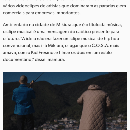
Netherlands
vários videoclipes de artistas que dominaram as paradas e em
comerciais para empresas importantes.
New Zealand
Ambientado na cidade de Mikiura, que é o título da música,
Norway
o clipe musical é uma mensagem do caótico presente para
Poland
o futuro. “A ideia não era fazer um clipe musical de hip hop
convencional, mas ir à Mikiura, o lugar que o C.O.S.A. mais
Portugal
amava, com o Kid Fresino, e filmar os dois em um estilo
documentário,” disse Imamura.
Singapore
South Africa
Spain
Sweden
Chinese Taipei
Turkey