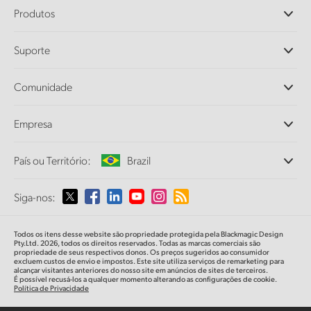
Produtos
Câmeras Profissionais
Suporte
DaVinci Resolve e Fusion
Switchers de Produção ATEM
Revendedores
Comunidade
Ultimatte
Central de Suporte Técnico
Gravadores de Disco
Fale Conosco
Comunidade Splice
Empresa
Captura e Reprodução
Cintel Scanner
Escritórios
Conversão de Padrões
País ou Território:
Brazil
Sobre a Blackmagic Design
Conversores Broadcast
Parcerias
Monitoramento
Selecione seu país ou território
Siga-nos:
Imprensa
Armazenamento em Rede
MultiView
Argentina
Todos os itens desse website são propriedade protegida pela Blackmagic Design
Roteamento e Distribuição
Pty.Ltd. 2026, todos os direitos reservados. Todas as marcas comerciais são
propriedade de seus respectivos donos. Os preços sugeridos ao consumidor
Streaming e Codificação
Australia
excluem custos de envio e impostos. Este site utiliza serviços de remarketing para
alcançar visitantes anteriores do nosso site em anúncios de sites de terceiros.
É possível recusá-los a qualquer momento alterando as configurações de cookie.
Política de Privacidade
Austria