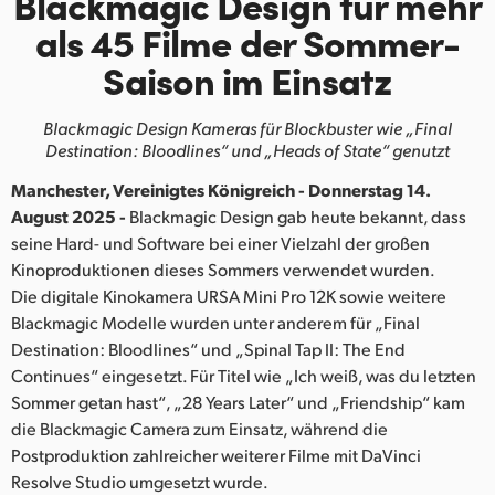
Blackmagic Design
für mehr
Finland
als
45 Filme der
Sommer-
Saison im Einsatz
France
Germany
Blackmagic Design Kameras für Blockbuster wie
„Final
Destination: Bloodlines“ und „Heads of State“ genutzt
Hong Kong SAR, China
Manchester, Vereinigtes Königreich - Donnerstag 14.
India
August 2025 -
Blackmagic Design gab heute bekannt, dass
seine Hard- und Software bei einer Vielzahl der großen
Italy
Kinoproduktionen dieses Sommers verwendet wurden.
Die digitale Kinokamera URSA Mini Pro 12K sowie weitere
Japan
Blackmagic Modelle wurden unter anderem für „Final
Destination: Bloodlines“ und „Spinal Tap II: The End
Korea
Continues“ eingesetzt. Für Titel wie „Ich weiß, was du letzten
Sommer getan hast“, „28 Years Later“ und „Friendship“ kam
Mexico
die Blackmagic Camera zum Einsatz, während die
Malaysia
Postproduktion zahlreicher weiterer Filme mit DaVinci
Resolve Studio umgesetzt wurde.