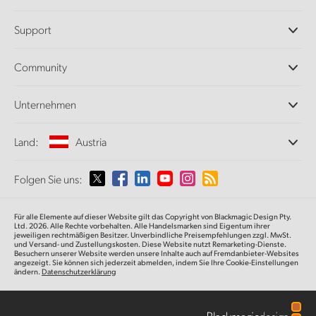
Professionelle Kameras
Support
DaVinci Resolve und Fusion Software
ATEM Produktionsmischer
Händler
Community
Ultimatte
Support-Center
Diskrekorder
Kontakt
Splice Community
Unternehmen
Aufzeichnung und Wiedergabe
Cintel Scanner
Büros
Norm- und Formatwandlung
Land:
Austria
Informationen über uns
Broadcasting-Konverter
Partner
Monitoring
Wählen Sie Ihr Land aus
Folgen Sie uns:
Medien
Netzwerkspeicher
MultiView
Argentina
Für alle Elemente auf dieser Website gilt das Copyright von Blackmagic Design Pty.
Signalverteilung und Distribution
Ltd. 2026. Alle Rechte vorbehalten. Alle Handelsmarken sind Eigentum ihrer
jeweiligen rechtmäßigen Besitzer. Unverbindliche Preisempfehlungen zzgl. MwSt.
Streaming und Encoding
Australia
und Versand- und Zustellungskosten. Diese Website nutzt Remarketing-Dienste.
Besuchern unserer Website werden unsere Inhalte auch auf Fremdanbieter-Websites
angezeigt. Sie können sich jederzeit abmelden, indem Sie Ihre Cookie-Einstellungen
ändern.
Datenschutzerklärung
Austria
Brazil