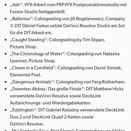
„Ash“: VFX-Arbeit vom PRPVFX Postproduktionsstudio mit
UAE
Fusion Studio fertiggestellt.
„Ballerina“: Colorgrading von Jill Bogdanowicz, Company
Ukraine
3. DIT Dániel Farkas setzte DaVinci Resolve Studio am Set
für die DIT-Arbeit ein.
United Kingdom
„Caught Stealing“: Colorgrading by Tim Stipan,
United States
Picture Shop.
„The Chronology of Water“: Colorgrading von Natasha
Leonnet, Picture Shop.
„Clown in a Cornfield“: Colorgrading von David Tomiak,
Elemental Post.
„Dangerous Animals“: Colorgrading von Ferg Rotherham.
„Downton Abbey: Das große Finale“: DIT Matthew Hicks
verwendete DaVinci Resolve sowie DeckLink
Aufzeichnungs- und Wiedergabekarten.
„Eddington“: DIT Gabriel Kolodny verwendete DeckLink
Duo 2 und DeckLink Quad 2 Karten sowie
DaVinci Resolve.
„The Fantastic Four: First Steps“: Colorgrading von Stefan