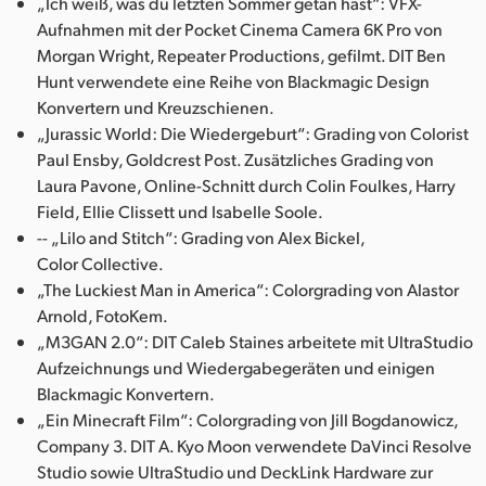
„Ich weiß, was du letzten Sommer getan hast“: VFX-
Aufnahmen mit der Pocket Cinema Camera 6K Pro von
Morgan Wright, Repeater Productions, gefilmt. DIT Ben
Hunt verwendete eine Reihe von Blackmagic Design
Konvertern und Kreuzschienen.
„Jurassic World: Die Wiedergeburt“: Grading von Colorist
Paul Ensby, Goldcrest Post. Zusätzliches Grading von
Laura Pavone, Online-Schnitt durch Colin Foulkes, Harry
Field, Ellie Clissett und Isabelle Soole.
-- „Lilo and Stitch“: Grading von Alex Bickel,
Color Collective.
„The Luckiest Man in America“: Colorgrading von Alastor
Arnold, FotoKem.
„M3GAN 2.0“: DIT Caleb Staines arbeitete mit UltraStudio
Aufzeichnungs und Wiedergabegeräten und einigen
Blackmagic Konvertern.
„Ein Minecraft Film“: Colorgrading von Jill Bogdanowicz,
Company 3. DIT A. Kyo Moon verwendete DaVinci Resolve
Studio sowie UltraStudio und DeckLink Hardware zur