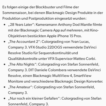
Netherlands
Es folgen einige der Blockbuster und Filme der
New Zealand
Sommersaison, bei denen Blackmagic Design Produkte in der
Produktion und Postproduktion eingesetzt wurden:
Norway
„28 Years Later“: Kameramann Anthony Dod Mantle filmte
mit der Blackmagic Camera App auf mehreren, mit Kino-
Poland
Objektiven bestückten Apple iPhone 15 Pros.
„The Accountant 2“: Colorgrading von Yvan Lucas,
Portugal
Company 3. VFX-Studio 22DOGS verwendete DaVinci
Singapore
Resolve Studio für Sequenzkontinuität und
Qualitätskontrolle unter VFX-Supervisor Matteo Corbi.
South Africa
„The Alto Nights“: Colorgrading von Stefan Sonnenfeld,
Company 3. DIT Daniele Colombera verwendete DaVinci
Spain
Resolve, einen Blackmagic MultiView 4, SmartView
Monitore und verschiedene Blackmagic Design Konverter.
Sweden
„The Amateur“: Colorgrading von Stefan Sonnenfeld,
Chinese Taipei
Company 3.
„Nur noch ein kleiner Gefallen“: Colorgrading von Stefan
Turkey
Sonnenfeld, Company 3.