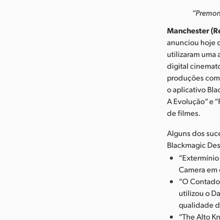
“Premoni
Manchester (Re
anunciou hoje 
utilizaram uma 
digital cinemat
produções como 
o aplicativo Bl
A Evolução” e 
de filmes.
Alguns dos suce
Blackmagic Des
“Extermínio:
Camera em c
“O Contador
utilizou o D
qualidade d
“The Alto K