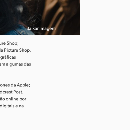
Baixar Imagem
ure Shop;
a Picture Shop.
ográficas
 em algumas das
hones da Apple;
dcrest Post.
ão online por
digitais e na