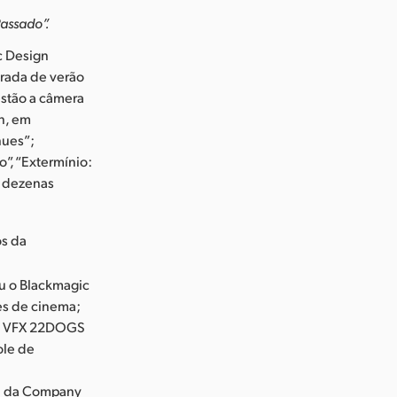
Passado”.
c Design
orada de verão
estão a câmera
n, em
nues”;
”, “Extermínio:
e dezenas
os da
ou o Blackmagic
es de cinema;
io VFX 22DOGS
ole de
ld da Company