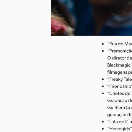
aixar Imagem
“Rua do Med
“Premonição
O diretor de
Blackmagic 
filmagens pr
“Freaky Tal
“Friendship
“Chefes de 
Gradação de
Guilhem Coul
gradação de
“Luta de Cla
“Horsegirls