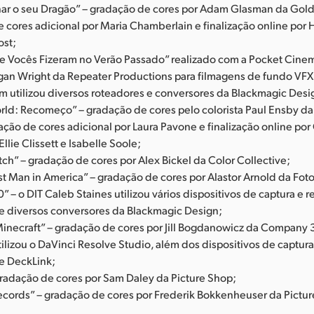
ar o seu Dragão” – gradação de cores por Adam Glasman da Goldc
cores adicional por Maria Chamberlain e finalização online por H
ost;
ue Vocês Fizeram no Verão Passado” realizado com a Pocket Cin
gan Wright da Repeater Productions para filmagens de fundo VFX
 utilizou diversos roteadores e conversores da Blackmagic Desi
orld: Recomeço” – gradação de cores pelo colorista Paul Ensby d
zação de cores adicional por Laura Pavone e finalização online por
Ellie Clissett e Isabelle Soole;
itch” – gradação de cores por Alex Bickel da Color Collective;
st Man in America” – gradação de cores por Alastor Arnold da Fo
 – o DIT Caleb Staines utilizou vários dispositivos de captura e 
 e diversos conversores da Blackmagic Design;
inecraft” – gradação de cores por Jill Bogdanowicz da Company 3
ilizou o DaVinci Resolve Studio, além dos dispositivos de captur
 e DeckLink;
 gradação de cores por Sam Daley da Picture Shop;
ecords” – gradação de cores por Frederik Bokkenheuser da Pictu