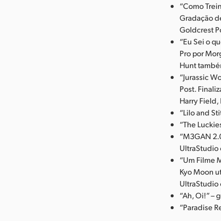
“Como Trein
Gradação de 
Goldcrest P
“Eu Sei o q
Pro por Mor
Hunt também
“Jurassic W
Post. Finali
Harry Field, 
“Lilo and St
“The Luckie
“M3GAN 2.0”
UltraStudio
“Um Filme M
Kyo Moon ut
UltraStudio
“Ah, Oi!” –
“Paradise R