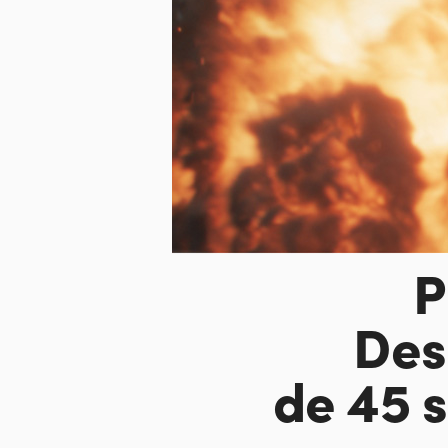
P
Des
de 45 