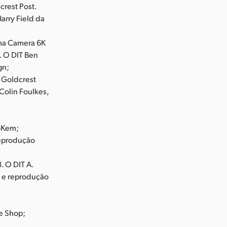
rest Post.
arry Field da
ema Camera 6K
. O DIT Ben
gn;
a Goldcrest
 Colin Foulkes,
toKem;
reprodução
. O DIT A.
a e reprodução
re Shop;