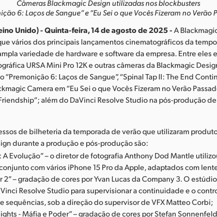
Câmeras Blackmagic Design utilizadas nos blockbusters
ção 6: Laços de Sangue” e “Eu Sei o que Vocês Fizeram no Verão 
ino Unido) - Quinta-feira, 14 de agosto de 2025 -
A Blackmagi
que vários dos principais lançamentos cinematográficos da temp
ampla variedade de hardware e software da empresa. Entre eles 
ográfica URSA Mini Pro 12K e outras câmeras da Blackmagic Desig
“Premonição 6: Laços de Sangue”, “Spinal Tap II: The End Conti
ackmagic Camera em “Eu Sei o que Vocês Fizeram no Verão Passado
“Friendship”; além do DaVinci Resolve Studio na pós-produção d
ssos de bilheteria da temporada de verão que utilizaram produt
ign durante a produção e pós-produção são:
 A Evolução” – o diretor de fotografia Anthony Dod Mantle utiliz
onjunto com vários iPhone 15 Pro da Apple, adaptados com lent
 2” – gradação de cores por Yvan Lucas da Company 3. O estúd
aVinci Resolve Studio para supervisionar a continuidade e o contr
e sequências, sob a direção do supervisor de VFX Matteo Corbi;
nights - Máfia e Poder” – gradação de cores por Stefan Sonnenfe