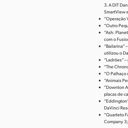
3. A DIT Da
SmartView e
“Operação V
“Outro Pequ
“Ash: Plane
com o Fusio
“Bailarina”
utilizou o D
“Ladrões” –
“The Chrono
“O Palhaço 
“Animais Pe
“Downton Ab
placas de c
“Eddington”
DaVinci Res
“Quarteto F
Company 3