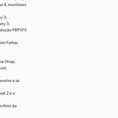
ew 4, monitores
y 3;
any 3;
produção PRPVFX
iel Farkas
ure Shop;
ost;
esolve e as
uad 2 e o
enfeld da