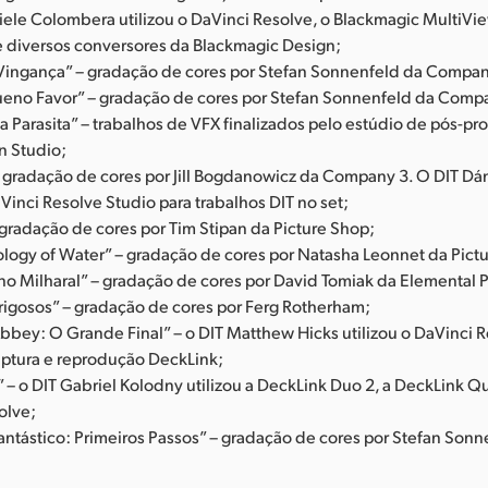
niele Colombera utilizou o DaVinci Resolve, o Blackmagic MultiVi
 diversos conversores da Blackmagic Design;
ingança” – gradação de cores por Stefan Sonnenfeld da Compan
eno Favor” – gradação de cores por Stefan Sonnenfeld da Comp
ta Parasita” – trabalhos de VFX finalizados pelo estúdio de pós-
n Studio;
 – gradação de cores por Jill Bogdanowicz da Company 3. O DIT Dán
aVinci Resolve Studio para trabalhos DIT no set;
 gradação de cores por Tim Stipan da Picture Shop;
logy of Water” – gradação de cores por Natasha Leonnet da Pict
no Milharal” – gradação de cores por David Tomiak da Elemental P
rigosos” – gradação de cores por Ferg Rotherham;
bey: O Grande Final” – o DIT Matthew Hicks utilizou o DaVinci R
aptura e reprodução DeckLink;
 – o DIT Gabriel Kolodny utilizou a DeckLink Duo 2, a DeckLink Q
olve;
antástico: Primeiros Passos” – gradação de cores por Stefan Sonn
;