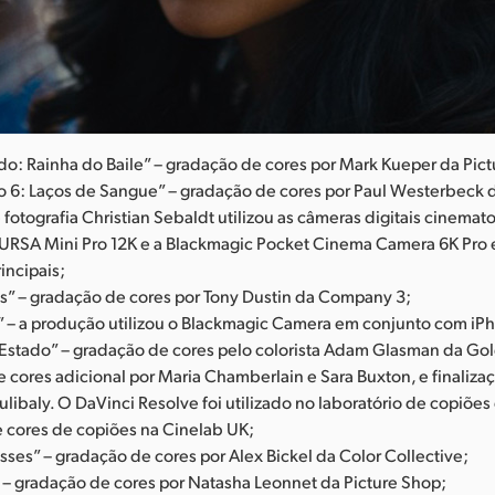
o: Rainha do Baile” – gradação de cores por Mark Kueper da Pict
 6: Laços de Sangue” – gradação de cores por Paul Westerbeck d
 fotografia Christian Sebaldt utilizou as câmeras digitais cinemat
URSA Mini Pro 12K e a Blackmagic Pocket Cinema Camera 6K Pro
incipais;
es” – gradação de cores por Tony Dustin da Company 3;
” – a produção utilizou o Blackmagic Camera em conjunto com iP
Estado” – gradação de cores pelo colorista Adam Glasman da Gol
 cores adicional por Maria Chamberlain e Sara Buxton, e finalizaç
ibaly. O DaVinci Resolve foi utilizado no laboratório de copiões 
 cores de copiões na Cinelab UK;
sses” – gradação de cores por Alex Bickel da Color Collective;
” – gradação de cores por Natasha Leonnet da Picture Shop;