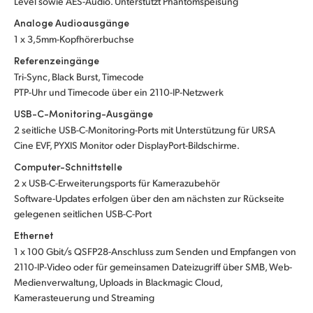
Level sowie AES-Audio. Unterstützt Phantomspeisung
Analoge Audioausgänge
1 x 3,5mm-Kopfhörerbuchse
Referenzeingänge
Tri-Sync, Black Burst, Timecode
PTP-Uhr und Timecode über ein 2110-IP-Netzwerk
USB-C-Monitoring-Ausgänge
2 seitliche USB-C-Monitoring-Ports mit Unterstützung für URSA
Cine EVF, PYXIS Monitor oder DisplayPort-Bildschirme.
Computer-Schnittstelle
2 x USB-C-Erweiterungsports für Kamerazubehör
Software-Updates erfolgen über den am nächsten zur Rückseite
gelegenen seitlichen USB-C-Port
Ethernet
1 x 100 Gbit/s QSFP28-Anschluss zum Senden und Empfangen von
2110-IP-Video oder für gemeinsamen Dateizugriff über SMB, Web-
Medienverwaltung, Uploads in Blackmagic Cloud,
Kamerasteuerung und Streaming