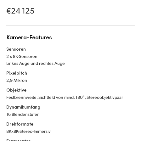
Netherlands
€24 125
New Zealand
Norway
Kamera-Features
Poland
Sensoren
Portugal
2 x 8K-Sensoren
Linkes Auge und rechtes Auge
Singapore
Pixelpitch
2,9 Mikron
South Africa
Objektive
Spain
Festbrennweite, Sichtfeld von mind. 180°, Stereoobjektivpaar
Dynamikumfang
Sweden
16 Blendenstufen
Chinese Taipei
Drehformate
8Kx8K-Stereo-Immersiv
Turkey
Frameraten