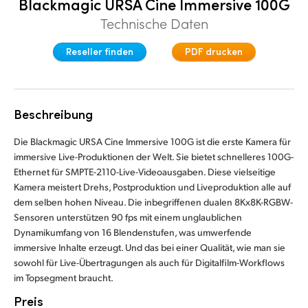
Blackmagic URSA Cine Immersive 100G
Finland
Technische Daten
France
Reseller finden
PDF drucken
Germany
Hong Kong SAR, China
Beschreibung
India
Die Blackmagic URSA Cine Immersive 100G ist die erste Kamera für
immersive Live-Produktionen der Welt. Sie bietet schnelleres 100G-
Italy
Ethernet für SMPTE-2110-Live-Videoausgaben. Diese vielseitige
Kamera meistert Drehs, Postproduktion und Liveproduktion alle auf
Japan
dem selben hohen Niveau. Die inbegriffenen dualen 8Kx8K-RGBW-
Sensoren unterstützen 90 fps mit einem unglaublichen
Korea
Dynamikumfang von 16 Blendenstufen, was umwerfende
immersive Inhalte erzeugt. Und das bei einer Qualität, wie man sie
Mexico
sowohl für Live-Übertragungen als auch für Digitalfilm-Workflows
im Topsegment braucht.
Malaysia
Preis