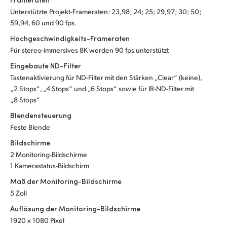
Unterstützte Projekt-Frameraten: 23,98; 24; 25; 29,97; 30; 50;
UAE
59,94, 60 und 90 fps.
Ukraine
Hochgeschwindigkeits-Frameraten
Für stereo-immersives 8K werden 90 fps unterstützt
United Kingdom
Eingebaute ND-Filter
Tastenaktivierung für ND-Filter mit den Stärken „Clear“ (keine),
United States
„2 Stops“, „4 Stops“ und „6 Stops“ sowie für IR-ND-Filter mit
„8 Stops“
Blendensteuerung
Feste Blende
Bildschirme
2 Monitoring-Bildschirme
1 Kamerastatus-Bildschirm
Maß der Monitoring-Bildschirme
5 Zoll
Auflösung der Monitoring-Bildschirme
1920 x 1080 Pixel