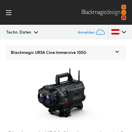
Techn. Daten
Anmelden
Blackmagic URSA Cine Immersive
Argentina
Blackmagic URSA Cine
Immersive 100G
Australia
Galerie
Austria
Techn. Daten
Brazil
Canada
China
Denmark