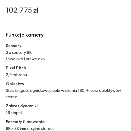
Netherlands
102 775 zł
New Zealand
Norway
Funkcje kamery
Polska
Sensory
Portugal
2 x sensory 8K
Lewe oko i prawe oko.
Singapore
Pixel Pitch
2,9 mikrona.
South Africa
Obiektyw
Spain
Stała długość ogniskowej, pole widzenia 180°+, para obiektywów
stereo.
Sweden
Zakres dynamiki
16 stopni.
Chinese Taipei
Formaty filmowania
Turkey
8K x 8K immersyjne stereo.