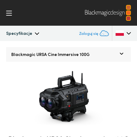
Specyfikacje
Zaloguj się
Blackmagic URSA Cine Immersive
Argentina
Blackmagic URSA Cine
Immersive 100G
Australia
Galeria
Austria
Specyfikacje
Brazil
Canada
China
Denmark