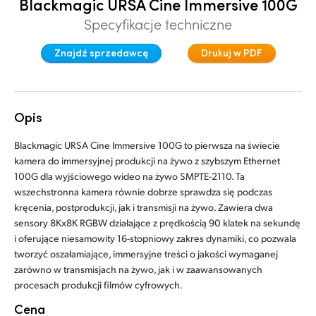
Blackmagic URSA Cine Immersive 100G
Finland
Specyfikacje techniczne
France
Znajdź sprzedawcę
Drukuj w PDF
Germany
Hong Kong SAR, China
Opis
India
Blackmagic URSA Cine Immersive 100G to pierwsza na świecie
kamera do immersyjnej produkcji na żywo z szybszym Ethernet
Italy
100G dla wyjściowego wideo na żywo SMPTE-2110. Ta
wszechstronna kamera równie dobrze sprawdza się podczas
Japan
kręcenia, postprodukcji, jak i transmisji na żywo. Zawiera dwa
sensory 8Kx8K RGBW działające z prędkością 90 klatek na sekundę
Korea
i oferujące niesamowity 16-stopniowy zakres dynamiki, co pozwala
tworzyć oszałamiające, immersyjne treści o jakości wymaganej
Mexico
zarówno w transmisjach na żywo, jak i w zaawansowanych
procesach produkcji filmów cyfrowych.
Malaysia
Cena