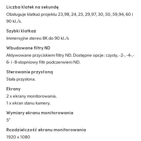
Liczba klatek na sekundę
UAE
Obsługuje klatkaż projektu 23,98, 24, 25, 29,97, 30, 50, 59,94, 60 i
90 kl./s.
Ukraine
Szybki klatkaż
United Kingdom
Immersyjne stereo 8K do 90 kl./s
Wbudowane filtry ND
United States
Aktywowane przyciskiem filtry ND. Dostępne opcje: czysty, ‑2-, ‑4-,‑
6- i ‑8-stopniowy filtr podczerwieni ND.
Sterowanie przysłoną
Stała przysłona.
Ekrany
2 x ekrany monitorowania.
1 x ekran stanu kamery.
Wymiary ekranu monitorowania
5″
Rozdzielczość ekranu monitorowania
1920 x 1080