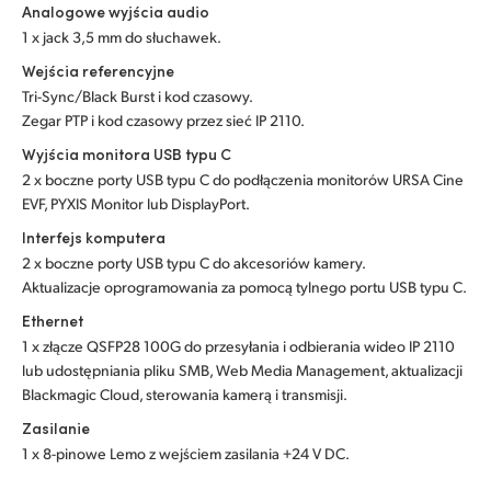
Analogowe wyjścia audio
1 x jack 3,5 mm do słuchawek.
Wejścia referencyjne
Tri-Sync/Black Burst i kod czasowy.
Zegar PTP i kod czasowy przez sieć IP 2110.
Wyjścia monitora USB typu C
2 x boczne porty USB typu C do podłączenia monitorów URSA Cine
EVF, PYXIS Monitor lub DisplayPort.
Interfejs komputera
2 x boczne porty USB typu C do akcesoriów kamery.
Aktualizacje oprogramowania za pomocą tylnego portu USB typu C.
Ethernet
1 x złącze QSFP28 100G do przesyłania i odbierania wideo IP 2110
lub udostępniania pliku SMB, Web Media Management, aktualizacji
Blackmagic Cloud, sterowania kamerą i transmisji.
Zasilanie
1 x 8-pinowe Lemo z wejściem zasilania +24 V DC.