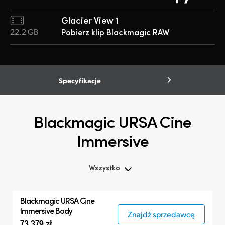
Glacier View 1
22.2 GB
Pobierz klip Blackmagic RAW
Specyfikacje
Blackmagic URSA Cine
Immersive
Wszystko
Wszystko
Blackmagic
URSA Cine
Blackmagic URSA Cine
Immersive Body
Znajdź sprzedawcę
73 379 zł
Akcesoria