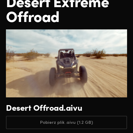
Desert Extreme
UAE
Offroad
Ukraine
United Kingdom
United States
Desert Offroad.aivu
Pobierz plik .aivu
(1.2 GB)