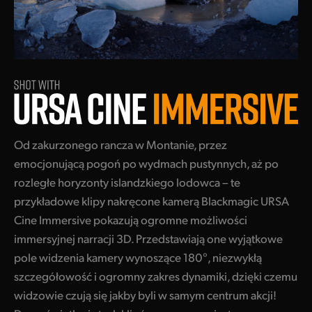
Finland
France
Germany
Hong Kong SAR, China
India
Od zakurzonego rancza w Montanie, przez
emocjonującą pogoń po wydmach pustynnych, aż po
Italy
rozległe horyzonty islandzkiego lodowca – te
Japan
przykładowe klipy nakręcone kamerą Blackmagic URSA
Cine Immersive pokazują ogromne możliwości
Korea
immersyjnej narracji 3D. Przedstawiają one wyjątkowe
Mexico
pole widzenia kamery wynoszące 180°, niezwykłą
szczegółowość i ogromny zakres dynamiki, dzięki czemu
Malaysia
widzowie czują się jakby byli w samym centrum akcji!