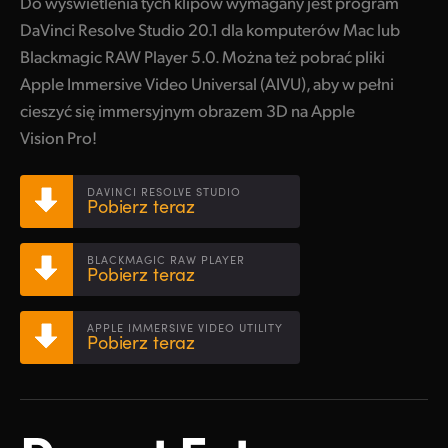
Do wyświetlenia tych klipów wymagany jest program
Netherlands
DaVinci Resolve Studio 20.1 dla komputerów Mac lub
New Zealand
Blackmagic RAW Player 5.0. Można też pobrać pliki
Apple Immersive Video Universal (AIVU), aby w pełni
Norway
cieszyć się immersyjnym obrazem 3D na Apple
Polska
Vision Pro!
Portugal
DAVINCI RESOLVE STUDIO
Pobierz teraz
Singapore
South Africa
BLACKMAGIC RAW PLAYER
Pobierz teraz
Spain
APPLE IMMERSIVE VIDEO UTILITY
Pobierz teraz
Sweden
Chinese Taipei
Turkey