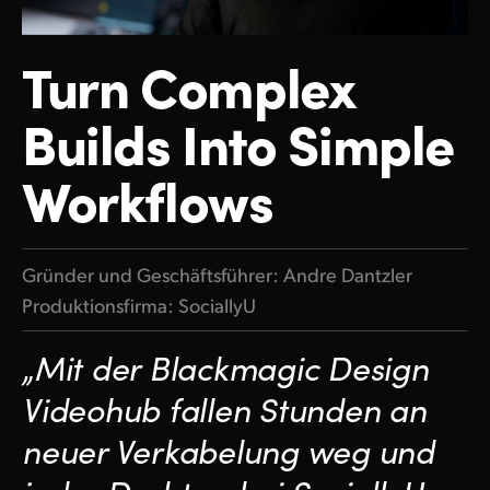
Finland
Turn
Complex
France
Builds Into Simple
Germany
Hong Kong SAR, China
Workflows
India
Italy
Gründer und Geschäftsführer: Andre Dantzler
Produktionsfirma: SociallyU
Japan
Korea
„Mit der Blackmagic Design
Mexico
Videohub fallen Stunden an
neuer Verkabelung weg und
Malaysia