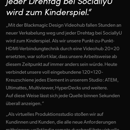
jeder Drehtag bei SociallyU
Netherlands
wird zum Kinderspiel.“
New Zealand
„Mit der Blackmagic Design Videohub fallen Stunden an
Norway
neuer Verkabelung weg und jeder Drehtag bei SociallyU
Poland
wird zum Kinderspiel. Als wir unsere Punkt-zu-Punkt-
HDMI-Verbindungtechnik durch eine Videohub 20×20
Portugal
ersetzten, war sofort klar, dass unsere Arbeitsweise ab
Singapore
diesem Zeitpunkt auf immer anders sein würde. Heute
verbindet unsere voll eingebundene 120×120-
South Africa
Kreuzschiene jedes Element in unserem Studio: ATEM,
Ultimattes, Multiviewer, HyperDecks und weitere.
Spain
Auf diese Weise lässt sich jede Quelle binnen Sekunden
Sweden
überall anzeigen.“
Chinese Taipei
„Als virtuelles Produktionsstudio stoßen wir auf
Kundinnen und Kunden, die alle neue Anforderungen
Turkey
mitbringen: vollständig remote durchgeführte virtuelle