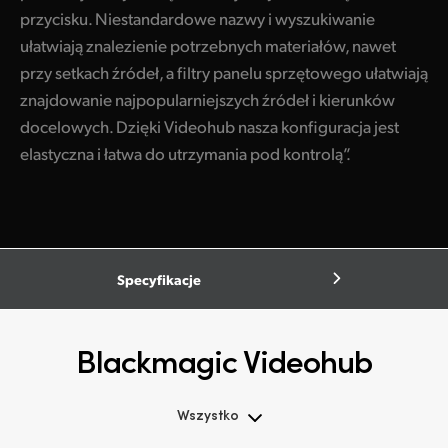
przycisku. Niestandardowe nazwy i wyszukiwanie
ułatwiają znalezienie potrzebnych materiałów, nawet
przy setkach źródeł, a filtry panelu sprzętowego ułatwiają
znajdowanie najpopularniejszych źródeł i kierunków
docelowych. Dzięki Videohub nasza konfiguracja jest
elastyczna i łatwa do utrzymania pod kontrolą”.
Specyfikacje
Blackmagic Videohub
Wszystko