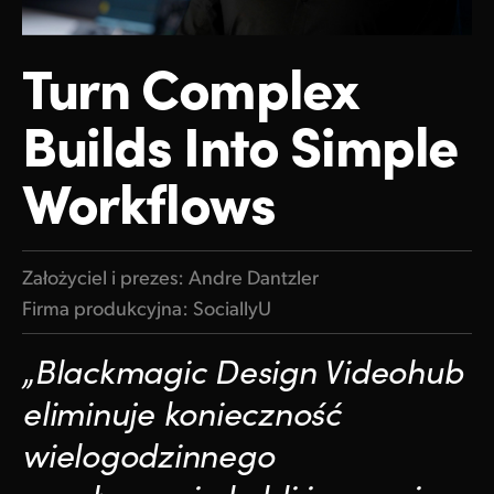
Finland
Turn
Complex
France
Builds Into Simple
Germany
Hong Kong SAR, China
Workflows
India
Italy
Założyciel i prezes: Andre Dantzler
Firma produkcyjna: SociallyU
Japan
Korea
„Blackmagic Design Videohub
Mexico
eliminuje konieczność
wielogodzinnego
Malaysia