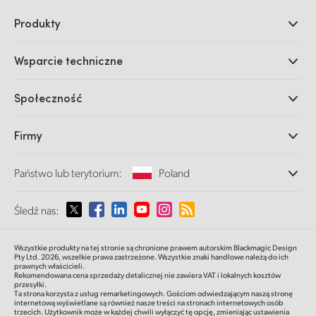
Produkty
Profesjonalne kamery
Wsparcie techniczne
DaVinci Resolve i oprogramowanie Fusion
Miksery produkcyjne ATEM
Dystrybutorzy
Społeczność
Ultimatte
Centrum wsparcia technicznego
Nagrywarki dyskowe
Skontaktuj się z nami
Splice Community
Firmy
Przechwytywanie i odtwarzanie
Skaner Cintel
Oddziały
Konwersja standardów
Państwo lub terytorium:
Poland
O nas
Konwertery nadawcze
Partnerzy
Monitorowanie
Proszę wybrać państwo lub terytorium
Śledź nas:
Multimedia
Pamięć sieciowa
MultiView
Argentina
Wszystkie produkty na tej stronie są chronione prawem autorskim Blackmagic Design
Routing i dystrybucja
Pty Ltd. 2026,
wszelkie prawa zastrzeżone.
Wszystkie znaki handlowe należą do ich
prawnych właścicieli.
Transmisja i kodowanie
Australia
Rekomendowana cena sprzedaży detalicznej nie zawiera VAT i lokalnych kosztów
przesyłki.
Ta strona korzysta z usług remarketingowych. Gościom odwiedzającym naszą stronę
internetową wyświetlane są również nasze treści na stronach internetowych osób
Austria
trzecich. Użytkownik może w każdej chwili wyłączyć tę opcję, zmieniając ustawienia