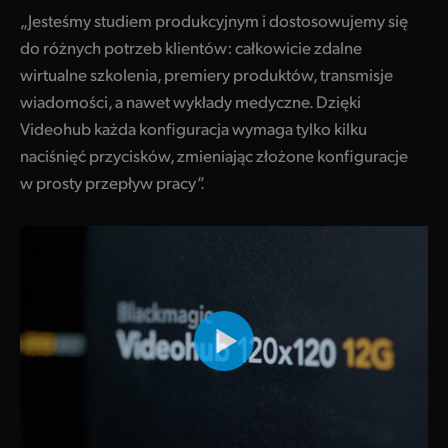
„Jesteśmy studiem produkcyjnym i dostosowujemy się
UAE
do różnych potrzeb klientów: całkowicie zdalne
Ukraine
wirtualne szkolenia, premiery produktów, transmisje
wiadomości, a nawet wykłady medyczne. Dzięki
United Kingdom
Videohub każda konfiguracja wymaga tylko kilku
naciśnięć przycisków, zmieniając złożone konfiguracje
United States
w prosty przepływ pracy”.