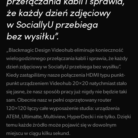
przełączania kabli i sprawia,
Netherlands
że każdy dzień zdjęciowy
New Zealand
w SociallyU przebiega
Norway
bez wysiłku”.
Polska
„Blackmagic Design Videohub eliminuje konieczność
Portugal
wielogodzinnego przełączania kabli i sprawia, że każdy
dzień zdjęciowy w SociallyU przebiega bez wysiłku”.
Singapore
Kiedy zastąpiliśmy nasze połączenia HDMI typu punkt-
South Africa
punkt urządzeniem Videohub 20×20 natychmiast stało
się jasne, że nasz sposób pracy już nigdy nie będzie taki
Spain
sam. Obecnie nasz w pełni osprzętowany router
Sweden
120×120 łączy całe wyposażenie studia: urządzenia
ATEM, Ultimatte, Multiview, HyperDecki i nie tylko. Dzięki
Chinese Taipei
temu każde źródło może pojawić się w dowolnym
miejscu w ciągu kilku sekund.
Turkey