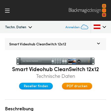
Techn. Daten
Anmelden
Blackmagic Videohub
Argentina
Smart Videohub
CleanSwitch 12x12
Australia
Galerie
Austria
Techn. Daten
Smart Videohub CleanSwitch 12x12
Brazil
Technische Daten
Canada
Reseller finden
PDF drucken
China
Denmark
Beschreibung