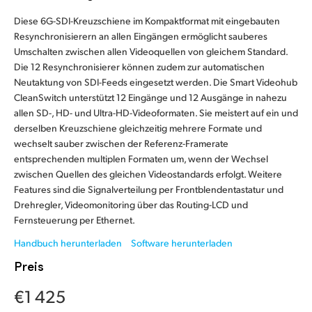
Finland
Diese 6G-SDI-Kreuzschiene im Kompaktformat mit eingebauten
Resynchronisierern an allen Eingängen ermöglicht sauberes
France
Umschalten zwischen allen Videoquellen von gleichem Standard.
Die 12 Resynchronisierer können zudem zur automatischen
Germany
Neutaktung von SDI-Feeds eingesetzt werden. Die Smart Videohub
CleanSwitch unterstützt 12 Eingänge und 12 Ausgänge in nahezu
Hong Kong SAR, China
allen SD-, HD- und Ultra-HD-Videoformaten. Sie meistert auf ein und
derselben Kreuzschiene gleichzeitig mehrere Formate und
India
wechselt sauber zwischen der Referenz-Framerate
entsprechenden multiplen Formaten um, wenn der Wechsel
Italy
zwischen Quellen des gleichen Videostandards erfolgt. Weitere
Features sind die Signalverteilung per Frontblendentastatur und
Japan
Drehregler, Videomonitoring über das Routing-LCD und
Fernsteuerung per Ethernet.
Korea
Handbuch herunterladen
Software herunterladen
Mexico
Preis
Malaysia
€1 425