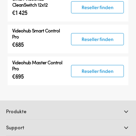
CleanSwitch 12x12
Reseller finden
€1 425
Videohub Smart Control
Pro
Reseller finden
€685
Videohub Master Control
Pro
Reseller finden
€695
Produkte
Professionelle Kameras
Support
DaVinci Resolve und Fusion Software