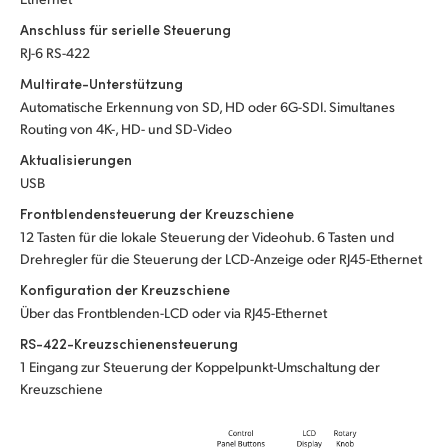
UAE
Anschluss für serielle Steuerung
RJ-6 RS-422
Ukraine
Multirate-Unterstützung
Automatische Erkennung von SD, HD oder 6G-SDI. Simultanes
United Kingdom
Routing von 4K-, HD- und SD-Video
United States
Aktualisierungen
USB
Frontblendensteuerung der Kreuzschiene
12 Tasten für die lokale Steuerung der Videohub. 6 Tasten und
Drehregler für die Steuerung der LCD-Anzeige oder RJ45-Ethernet
Konfiguration der Kreuzschiene
Über das Frontblenden-LCD oder via RJ45-Ethernet
RS-422-Kreuzschienensteuerung
1 Eingang zur Steuerung der Koppelpunkt-Umschaltung der
Kreuzschiene