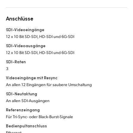
Netherlands
New Zealand
Anschlüsse
Norway
SDI-Videoeingänge
12 x 10 Bit SD-SDI, HD-SDI und 6G-SDI
Poland
SDI-Videoausgänge
Portugal
12 x 10 Bit SD-SDI, HD-SDI und 6G-SDI
SDI-Raten
Singapore
3
South Africa
Videoeingänge mit Resync
An allen 12 Eingängen für saubere Umschaltung
Spain
SDI-Neutaktung
An allen SDI-Ausgängen
Sweden
Referenzeingang
Chinese Taipei
Für Tri-Sync- oder Black-Burst-Signale
Bedienpultanschluss
Turkey
Ethernet