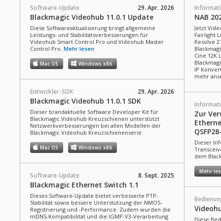
Software-Update
29. Apr. 2026
Informat
Blackmagic Videohub 11.0.1 Update
NAB 20
Diese Softwareaktualisierung bringt allgemeine
Jetzt Vide
Leistungs- und Stabilitätsverbesserungen für
Fairlight 
Videohub Smart Control Pro und Videohub Master
Resolve 2
Control Pro.
Mehr lesen
Blackmag
Cine 12K 
Blackmagi
Mac OS
Windows x86
IP Konver
mehr ans
Entwickler-SDK
29. Apr. 2026
Blackmagic Videohub 11.0.1 SDK
Informat
Dieser brandaktuelle Software Developer Kit für
Zur Ve
Blackmagic Videohub Kreuzschienen unterstützt
Etherne
Netzwerkverbesserungen bei allen Modellen der
QSFP28
Blackmagic Videohub Kreuzschienenserie.
Dieser In
Mac OS
Windows x86
Transceiv
dem Black
Mehr le
Software-Update
8. Sept. 2025
Blackmagic Ethernet Switch 1.1
Dieses Software-Update bietet verbesserte PTP-
Bedienun
Stabilität sowie bessere Unterstützung der NMOS-
Videoh
Registrierung und -Performance. Zudem wurden die
mDNS-Kompatibilität und die IGMP-V3-Verarbeitung
Diese Bed