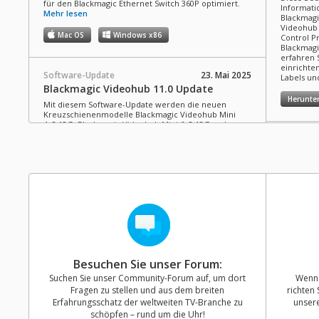
für den Blackmagic Ethernet Switch 360P optimiert.
Informatio
Mehr lesen
Blackmagi
Videohub 
Mac OS
Windows x86
Control P
Blackmagi
erfahren 
einricht
Software-Update
23. Mai 2025
Labels un
Blackmagic Videohub 11.0 Update
Herunte
Mit diesem Software-Update werden die neuen
Kreuzschienenmodelle Blackmagic Videohub Mini
4x2 12G, Blackmagic Videohub Mini 6x2 12G and
Blackmagic Videohub Mini 8x4 12G unterstützt.
Informat
Mehr lesen
NAB 20
Mac OS
Windows x86
Erfahren S
diesem V
über die 
Blackmagi
Entwickler-SDK
23. Mai 2025
DaVinci R
Blackmagic Videohub 11.0 SDK
HyperDec
Shuttle 4K
Dieser brandaktuelle Software Developer Kit für
Videohub 
Blackmagic Videohub Kreuzschienen unterstützt
mehr!
Netzwerkverbesserungen bei allen Modellen der
Besuchen Sie unser Forum:
Blackmagic Videohub Kreuzschienenserie.
Suchen Sie unser Community-Forum auf, um dort
Wenn 
Mac OS
Windows x86
Bedienun
Fragen zu stellen und aus dem breiten
richten 
Bedienu
Erfahrungsschatz der weltweiten TV-Branche zu
unser
schöpfen – rund um die Uhr!
Hardwa