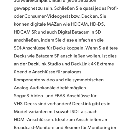
gewappnet zu sein. Schließen Sie quasi jedes Profi‑
UAE
oder Consumer‑Videogerät bzw. Deck an. Sie
Ukraine
können digitale MAZen wie HDCAM, HD‑D5,
HDCAM SR und auch Digital Betacam in SD
United Kingdom
anschließen, indem Sie diese einfach an die
United States
SDI‑Anschlüsse für Decks koppeln. Wenn Sie ältere
Decks wie Betacam SP anschließen wollen, ist dies
an der DeckLink Studio und DeckLink 4K Extreme
über die Anschlüsse für analoges
Komponentenvideo und die symmetrischen
Analog‑Audiokanäle direkt möglich.
Sogar S‑Video‑ und FBAS‑Anschlüsse für
VHS‑Decks sind vorhanden! DeckLink gibt es in
Modellvarianten mit sowohl SDI‑ als auch
HDMI‑Anschlüssen. Ideal zum Anschließen an
Broadcast‑Monitore und Beamer für Monitoring im