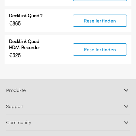
DeckLink Quad 2
Reseller finden
€865
DeckLink Quad
HDMI Recorder
Reseller finden
€525
Produkte
Professionelle Kameras
Support
DaVinci Resolve und Fusion Software
ATEM Produktionsmischer
Händler
Community
Ultimatte
Support-Center
Diskrekorder
Kontakt
Splice Community