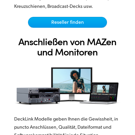
Netherlands
Kreuzschienen, Broadcast‑Decks usw.
New Zealand
Reseller finden
Norway
Anschließen von MAZen
Poland
und Monitoren
Portugal
Singapore
South Africa
Spain
Sweden
Chinese Taipei
DeckLink Modelle geben Ihnen die Gewissheit, in
puncto Anschlüssen
, Qualität, Dateiformat und
Turkey
Softwarekompatibilität für jede Situation