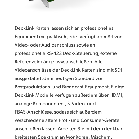
Finland
Techn. Daten
France
DeckLink Karten lassen sich an professionelles
Germany
Equipment mit praktisch jeder verfügbaren Art von
Video‑ oder Audioanschluss sowie an
Hong Kong SAR, China
professionelle RS‑422 Deck‑Steuerung, externe
India
Referenzeingänge usw. anschließen. Alle
Videoanschlüsse der DeckLink Karten sind mit SDI
Italy
ausgestattet, dem heutigen Standard von
Japan
Postproduktions‑ und Broadcast‑Equipment. Einige
DeckLink Modelle verfügen außerdem über HDMI,
Korea
analoge Komponenten‑, S‑Video‑ und
FBAS‑Anschlüsse, sodass sich außerdem
Mexico
verschiedene ältere Profi‑ und Consumer‑Geräte
Malaysia
anschließen lassen. Arbeiten Sie mit dem denkbar
breitesten Spektrum an Monitoren, Mischern,