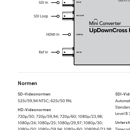
Normen
SD-Videonormen
SDI-Vi
525i/59,94 NTSC; 625i/50 PAL
Automat
Standard
HD-Videonormen
Level B 
720p/50; 720p/59,94; 720p/60; 1080p/23,98;
Unterst
1080p/24; 1080p/25; 1080p/29,97; 1080p/30;
1080p/50; 1080p/59,94; 1080p/60; 1080PsF/23,98;
Timecod