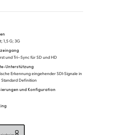
ten
; 1,5 G; 3G
nzeingang
rst und Tri-‑Sync für SD und HD
te-Unterstützung
ische Erkennung eingehender SDI-Signale in
 Standard Definition
sierungen und Konfiguration
king