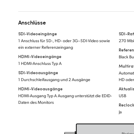
Anschlüsse
SDI-Videoeingänge
SDI-Ra
1 Anschluss für SD-, HD- oder 3G-‑SDI-Video sowie
270 Mbit
ein externer Referenzeingang
Refere
HDMI-Videoeingänge
Black Bu
1 HDMI-Anschluss Typ A
Multira
SDI-Videoausgänge
Automat
1 Durchschleifausgang und 2 Ausgänge
HD oder
HDMI-Videoausgänge
Aktuali
HDMI-Ausgang Typ A Ausgang unterstützt die EDID-
USB
Daten des Monitors
Recloc
Ja