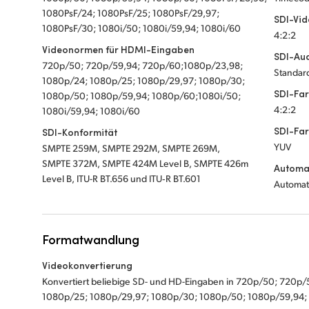
1080PsF/24; 1080PsF/25; 1080PsF/29,97;
SDI-Vi
1080PsF/30; 1080i/50; 1080i/59,94; 1080i/60
4:2:2
Videonormen für HDMI-Eingaben
SDI-Au
720p/50; 720p/59,94; 720p/60;1080p/23,98;
Standard
1080p/24; 1080p/25; 1080p/29,97; 1080p/30;
SDI-Fa
1080p/50; 1080p/59,94; 1080p/60;1080i/50;
4:2:2
1080i/59,94; 1080i/60
SDI-Fa
SDI-Konformität
YUV
SMPTE 259M, SMPTE 292M, SMPTE 269M,
SMPTE 372M, SMPTE 424M Level B, SMPTE 426m
Automa
Level B, ITU-R BT.656 und ITU‑R BT.601
Automat
Formatwandlung
Videokonvertierung
Konvertiert beliebige SD- und HD-Eingaben in 720p/50; 720
1080p/25; 1080p/29,97; 1080p/30; 1080p/50; 1080p/59,94; 