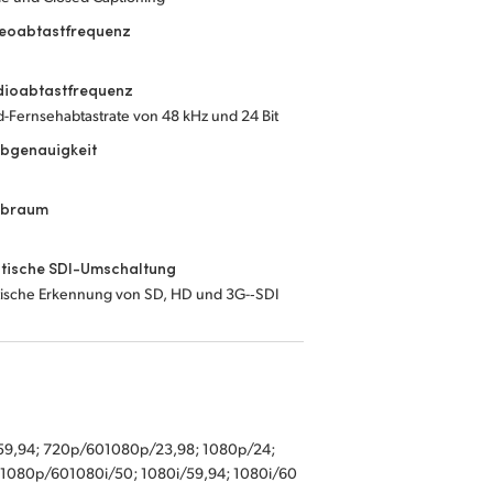
deoabtastfrequenz
dioabtastfrequenz
-Fernsehabtastrate von 48 kHz und 24 Bit
rbgenauigkeit
rbraum
tische SDI-Umschaltung
ische Erkennung von SD, HD und 3G-‑SDI
p/59,94; 720p/601080p/23,98; 1080p/24;
1080p/601080i/50; 1080i/59,94; 1080i/60