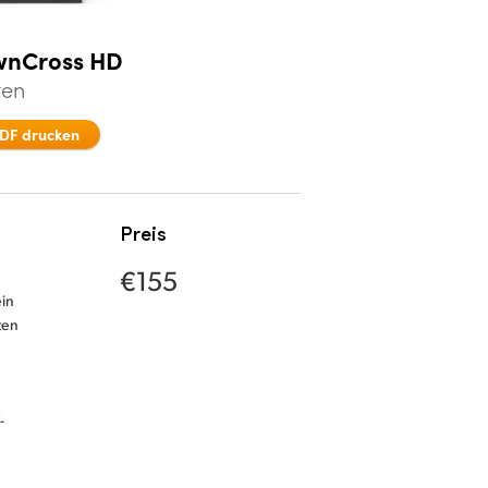
wnCross HD
ten
DF drucken
Preis
€155
in
ten
-