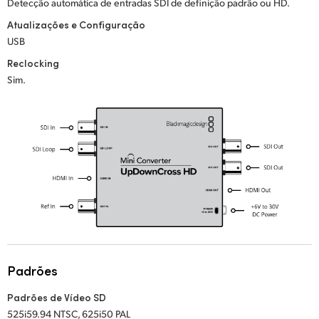
Detecção automática de entradas SDI de definição padrão ou HD.
UAE
Atualizações e Configuração
USB
Ukraine
Reclocking
Sim.
United Kingdom
United States
Padrões
Padrões de Vídeo SD
525i59.94 NTSC, 625i50 PAL