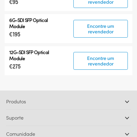
€95
revendedor
6G-SDI SFP Optical
Encontre um
Module
revendedor
€195
12G-SDI SFP Optical
Encontre um
Module
revendedor
€275
Produtos
Câmeras Profissionais
Suporte
DaVinci Resolve e Fusion
Switchers de Produção ATEM
Revendedores
Comunidade
Ultimatte
Central de Suporte Técnico