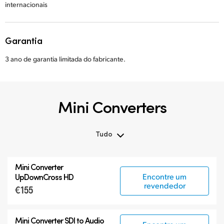
internacionais
Garantia
3 ano de garantia limitada do fabricante.
Mini Converters
Tudo
Tudo
Mini Converter
3G-SDI Mini Converters
Encontre um
UpDownCross HD
revendedor
€155
6G-SDI Mini Converters
12G-SDI Mini Converters
Mini Converter
SDI to Audio
Acessórios