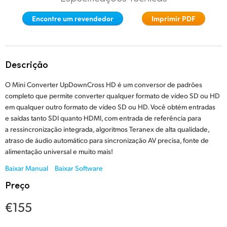
Finland
Encontre um revendedor
Imprimir PDF
France
Germany
Descrição
Hong Kong SAR, China
O Mini Converter UpDownCross HD é um conversor de padrões
completo que permite converter qualquer formato de vídeo SD ou HD
India
em qualquer outro formato de vídeo SD ou HD. Você obtém entradas
e saídas tanto SDI quanto HDMI, com entrada de referência para
Italy
a ressincronização integrada, algoritmos Teranex de alta qualidade,
atraso de áudio automático para sincronização AV precisa, fonte de
Japan
alimentação universal e muito mais!
Korea
Baixar Manual
Baixar Software
Preço
Mexico
€155
Malaysia