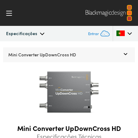
Especificações
Entrar
Mini Converters
Argentina
Mini Converter
UpDownCross HD
Australia
Workflow
Austria
Modelos
Brazil
Especificações
Canada
China
Mini Converter UpDownCross HD
Denmark
Especificações Técnicas