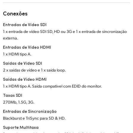
Netherlands
Conexões
New Zealand
Entradas de Vídeo SDI
Norway
1 x entrada de vídeo SDI SD, HD ou 3G e 1 x entrada
de sincronização
externa.
Poland
Entradas de Vídeo HDMI
Portugal
1 x HDMI tipo A.
Saídas de Vídeo SDI
Singapore
2 x saídas de vídeo e 1 x saída loop.
South Africa
Saídas de Vídeo HDMI
1 x HDMI tipo A. Saída compatível com EDID do monitor.
Spain
Taxas SDI
270Mb, 1.5G, 3G.
Sweden
Entradas de Sincronização
Chinese Taipei
Blackburst e TriSync para SD & HD.
Suporte Multitaxa
Turkey