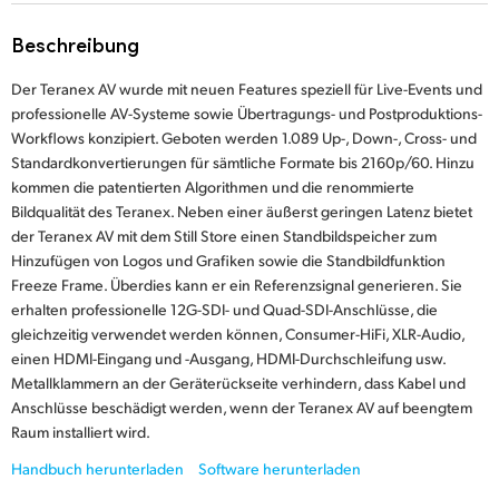
Finland
Beschreibung
France
Der Teranex AV wurde mit neuen Features speziell für Live-Events und
professionelle AV-Systeme sowie Übertragungs- und Postproduktions-
Germany
Workflows konzipiert. Geboten werden 1.089 Up-, Down-, Cross- und
Standardkonvertierungen für sämtliche Formate bis 2160p/60. Hinzu
Hong Kong SAR, China
kommen die patentierten Algorithmen und die renommierte
Bildqualität des Teranex. Neben einer äußerst geringen Latenz bietet
India
der Teranex AV mit dem Still Store einen Standbildspeicher zum
Italy
Hinzufügen von Logos und Grafiken sowie die Standbildfunktion
Freeze Frame. Überdies kann er ein Referenzsignal generieren. Sie
Japan
erhalten professionelle 12G-SDI- und Quad-SDI-Anschlüsse, die
gleichzeitig verwendet werden können, Consumer-HiFi, XLR-Audio,
Korea
einen HDMI-Eingang und -Ausgang, HDMI-Durchschleifung usw.
Metallklammern an der Geräterückseite verhindern, dass Kabel und
Mexico
Anschlüsse beschädigt werden, wenn der Teranex AV auf beengtem
Raum installiert wird.
Malaysia
Handbuch herunterladen
Software herunterladen