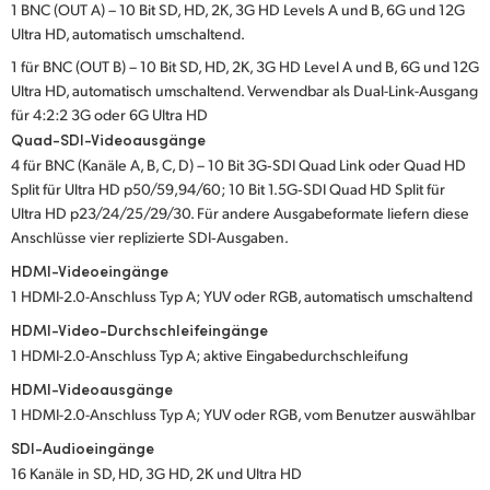
1 BNC (OUT A) – 10 Bit SD, HD, 2K, 3G HD Levels A und B, 6G und 12G
UAE
Ultra HD, automatisch umschaltend.
1 für BNC (OUT B) – 10 Bit SD, HD, 2K, 3G HD Level A und B, 6G und 12G
Ukraine
Ultra HD, automatisch umschaltend. Verwendbar als Dual-Link-Ausgang
für 4:2:2 3G oder 6G Ultra HD
United Kingdom
Quad-SDI-Videoausgänge
4 für BNC (Kanäle A, B, C, D) – 10 Bit 3G‑SDI Quad Link oder Quad HD
United States
Split für Ultra HD p50/59,94/60; 10 Bit 1.5G‑SDI Quad HD Split für
Ultra HD p23/24/25/29/30. Für andere Ausgabeformate liefern diese
Anschlüsse vier replizierte SDI‑Ausgaben.
HDMI-Videoeingänge
1 HDMI-2.0-Anschluss Typ A; YUV oder RGB, automatisch umschaltend
HDMI-Video-Durchschleifeingänge
1 HDMI-2.0-Anschluss Typ A; aktive Eingabedurchschleifung
HDMI-Videoausgänge
1 HDMI-2.0-Anschluss Typ A; YUV oder RGB, vom Benutzer auswählbar
SDI-Audioeingänge
16 Kanäle in SD, HD, 3G HD, 2K und Ultra HD