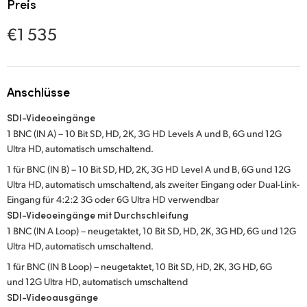
Netherlands
Preis
€1 535
New Zealand
Norway
Poland
Anschlüsse
SDI-Videoeingänge
Portugal
1 BNC (IN A) – 10 Bit SD, HD, 2K, 3G HD Levels A und B, 6G und 12G
Singapore
Ultra HD, automatisch umschaltend.
1 für BNC (IN B) – 10 Bit SD, HD, 2K, 3G HD Level A und B, 6G und 12G
South Africa
Ultra HD, automatisch umschaltend, als zweiter Eingang oder Dual-Link-
Eingang für 4:2:2 3G oder 6G Ultra HD verwendbar
Spain
SDI-Videoeingänge mit Durchschleifung
1 BNC (IN A Loop) – neugetaktet, 10 Bit SD, HD, 2K, 3G HD, 6G und 12G
Sweden
Ultra HD, automatisch umschaltend.
Chinese Taipei
1 für BNC (IN B Loop) – neugetaktet, 10 Bit SD, HD, 2K, 3G HD, 6G
und 12G Ultra HD, automatisch umschaltend
Turkey
SDI-Videoausgänge