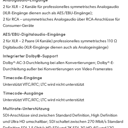
2 für XLR – 2 Kanäle für professionelles symmetrisches Analogaudio
(XLR‑Eingänge dienen auch als AES/EBU‑Eingänge);
2 für RCA – unsymmetrisches Analogaudio über RCA-Anschlüsse für
Consumer-Geräte
AES/EBU-Digitalaudio-Eingänge
2 für XLR – 2 Paare (4 Kanäle) professionelles symmetrisches 110 Ω
Digitalaudio (XLR‑Eingänge dienen auch als Analogeingänge)
Integrierter Dolby®-Support
Dolby®-AC-3-Durchleitung bei allen Konvertierungen; Dolby®-E-
Durchleitung außer bei Konvertierungen von Video-Framerates
Timecode-Eingänge
Unterstützt VITC/ATC; LTC wird nicht unterstützt
Timecode-Ausgänge
Unterstützt VITC/ATC; LTC wird nicht unterstützt
Multirate-Unterstützung
SDI-Anschlüsse sind zwischen Standard Definition, High Definition
und Ultra HD umschaltbar; SDI schaltet zwischen 270 Mbit/s Standard
Definition SDI, 1,5 Gbit/s HD-SDI und 2K SDI, 3G HD, 6G und 12G