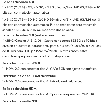
Salidas de video SDI
UAE
1 x BNC (OUT A) – SD, HD, 2K, HD 3G (nivel A/B) y UHD 6G/12G de 10
bits con conmutación automática.
Ukraine
1 x BNC (OUT B) – SD, HD, 2K, HD 3G (nivel A/B) y UHD 6G/12G de 10
bits con conmutación automática. Puede emplearse para transmitir
United Kingdom
señales 4:2:2 3G o UHD 6G mediante dos enlaces.
Salidas de video SDI (enlace cuádruple)
United States
4 x BNC (Canales A, B, C, D) – Cuatro conectores SDI 3G de 10 bits o
división en cuatro cuadrantes HD para UHD p50/59.94/60 o SDI 1.5G
de 10 bits para UHD p23/24/25/29/30. En otros casos, estos
conectores proporcionan salidas SDI duplicadas.
Entradas de video HDMI
1x HDMI 2.0 con conector tipo A. YUV o RGB con ajuste automático.
Entradas de video HDMI derivadas
1x HDMI 2.0 con conector tipo A. Entrada derivada activa.
Salidas de video HDMI
1x HDMI 2.0 con conector tipo A. Opciones disponibles: YUV o RGB.
Entradas de audio SDI