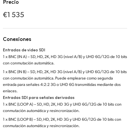
Netherlands
Precio
€1 535
New Zealand
Norway
Poland
Conexiones
Entradas de video SDI
Portugal
1 x BNC (IN A) – SD, HD, 2K, HD 3G (nivel A/B) y UHD 6G/12G de 10 bits
Singapore
con conmutación automática.
1 x BNC (IN B) – SD, HD, 2K, HD 3G (nivel A/B) y UHD 6G/12G de 10 bits
South Africa
con conmutación automática. Puede emplearse como segunda
entrada para señales 4:2:2 3G o UHD 6G transmitidas mediante dos
España
enlaces.
Entradas SDI para señales derivadas
Sweden
1 x BNC (LOOP A) – SD, HD, 2K, HD 3G y UHD 6G/12G de 10 bits con
conmutación automática y resincronización.
Chinese Taipei
1 x BNC (LOOP B) – SD, HD, 2K, HD 3G y UHD 6G/12G de 10 bits con
Turkey
conmutación automática y resincronización.