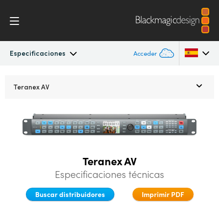
Especificaciones
Acceder
Teranex Standards Converters
Argentina
Teranex AV
Australia
Procesos
Austria
Conversiones
Brazil
Diseño
Teranex AV
Canada
Especificaciones técnicas
Tecnología
China
Buscar distribuidores
Imprimir PDF
Denmark
Especificaciones