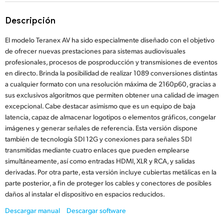
Finland
Descripción
France
El modelo Teranex AV ha sido especialmente diseñado con el objetivo
de ofrecer nuevas prestaciones para sistemas audiovisuales
Germany
profesionales, procesos de posproducción y transmisiones de eventos
en directo. Brinda la posibilidad de realizar 1089 conversiones distintas
Hong Kong SAR, China
a cualquier formato con una resolución máxima de 2160p60, gracias a
sus exclusivos algoritmos que permiten obtener una calidad de imagen
India
excepcional. Cabe destacar asimismo que es un equipo de baja
Italy
latencia, capaz de almacenar logotipos o elementos gráficos, congelar
imágenes y generar señales de referencia. Esta versión dispone
Japan
también de tecnología SDI 12G y conexiones para señales SDI
transmitidas mediante cuatro enlaces que pueden emplearse
Korea
simultáneamente, así como entradas HDMI, XLR y RCA, y salidas
derivadas. Por otra parte, esta versión incluye cubiertas metálicas en la
Mexico
parte posterior, a fin de proteger los cables y conectores de posibles
daños al instalar el dispositivo en espacios reducidos.
Malaysia
Descargar manual
Descargar software