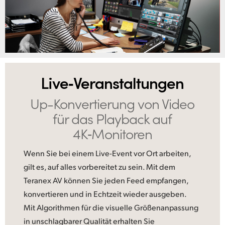
UAE
Ukraine
United Kingdom
Live‑Veranstaltungen
United States
Up-Konvertierung von Video
für das Playback auf
4K‑Monitoren
Wenn Sie bei einem Live-Event vor Ort arbeiten,
gilt es, auf alles vorbereitet zu sein. Mit dem
Teranex AV können Sie jeden Feed empfangen,
konvertieren und in Echtzeit wieder ausgeben.
Mit Algorithmen für die visuelle Größenanpassung
in unschlagbarer Qualität erhalten Sie