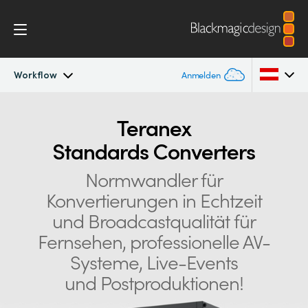
Workflow
Anmelden
Teranex Standards Converters
Argentina
Teranex
Standards Converters
Australia
Workflow
Normwandler für
Austria
Konvertierungen
Konvertierungen in Echtzeit
Brazil
und Broadcastqualität für
Design
Canada
Fernsehen, professionelle AV-
Systeme, Live-Events
Technologie
China
und Postproduktionen!
Denmark
Techn. Daten