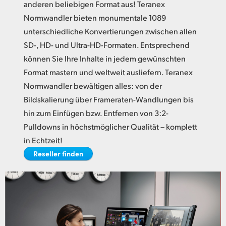
Netherlands
anderen beliebigen Format aus! Teranex
Normwandler bieten monumentale 1089
New Zealand
unterschiedliche Konvertierungen zwischen allen
SD-, HD- und Ultra-HD-Formaten. Entsprechend
Norway
können Sie Ihre Inhalte in jedem gewünschten
Poland
Format mastern und weltweit ausliefern. Teranex
Normwandler bewältigen alles: von der
Portugal
Bildskalierung über Frameraten-Wandlungen bis
Singapore
hin zum Einfügen bzw. Entfernen von 3:2-
Pulldowns in höchstmöglicher Qualität – komplett
South Africa
in Echtzeit!
Spain
Reseller finden
Sweden
Chinese Taipei
Turkey