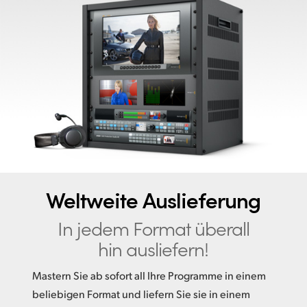
Finland
France
Germany
Hong Kong SAR, China
India
Italy
Japan
Weltweite Auslieferung
Korea
In jedem Format
überall
hin ausliefern!
Mexico
Mastern Sie ab sofort all Ihre Programme in einem
Malaysia
beliebigen Format und liefern Sie sie in einem