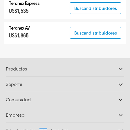
Teranex Express
Buscar distribuidores
US$1,535
Teranex AV
Buscar distribuidores
US$1,865
Productos
Cámaras profesionales
Soporte
DaVinci Resolve y Fusion
Mezcladores ATEM
Distribuidores
Comunidad
Ultimatte
Centro de soporte técnico
Grabadores digitales
Contáctanos
Comunidad Splice
Empresa
Captura y reproducción
Escáner Cintel
Oficinas
Conversión de formatos