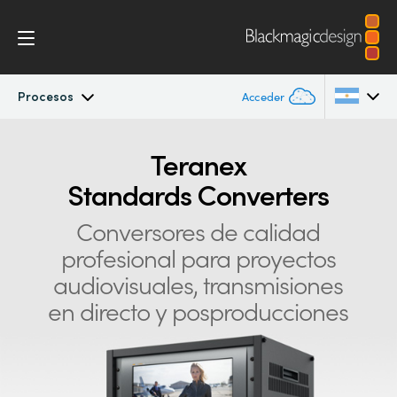
Procesos
Acceder
Teranex Standards Converters
Argentina
Teranex
Standards Converters
Australia
Procesos
Conversores de calidad
Austria
Conversiones
profesional para proyectos
Brazil
audiovisuales, transmisiones
Diseño
Canada
en directo y posproducciones
Tecnología
China
Denmark
Especificaciones