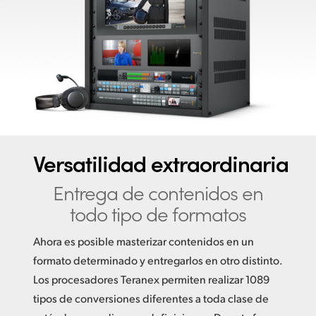
Finland
France
Germany
Hong Kong SAR, China
India
Versatilidad extraordinaria
Italy
Entrega de contenidos
en
Japan
todo tipo de formatos
Korea
Ahora es posible masterizar contenidos en un
Mexico
formato determinado y entregarlos en otro distinto.
Los procesadores Teranex permiten realizar 1089
Malaysia
tipos de conversiones diferentes a toda clase de