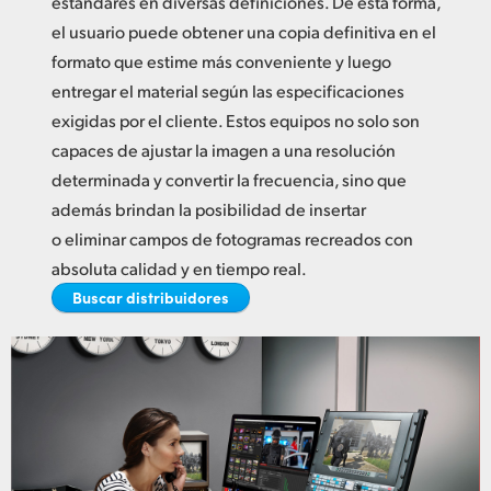
estándares en diversas definiciones. De esta forma,
Netherlands
el usuario puede obtener una copia definitiva en el
New Zealand
formato que estime más conveniente y luego
entregar el material según las especificaciones
Norway
exigidas por el cliente. Estos equipos no solo son
Poland
capaces de ajustar la imagen a una resolución
determinada y convertir la frecuencia, sino que
Portugal
además brindan la posibilidad de insertar
o eliminar campos de fotogramas recreados con
Singapore
absoluta calidad y en tiempo real.
South Africa
Buscar distribuidores
España
Sweden
Chinese Taipei
Turkey