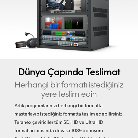
Finland
France
Germany
Hong Kong SAR, China
India
Dünya Çapında Teslimat
Italy
Herhangi bir formatı
istediğiniz
Japan
yere teslim edin
Korea
Artık programlarınızı herhangi bir formatta
Mexico
masterlayıp istediğiniz formatta teslim edebilirsiniz.
Teranex çeviriciler tüm SD, HD ve Ultra HD
Malaysia
formatları arasında devasa 1089 dönüşüm