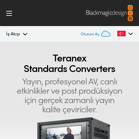
İş Akışı
Oturum Aç
Teranex Standards Converters
Argentina
Teranex
Standards Converters
Australia
İş Akışı
Yayın, profesyonel AV, canlı
Austria
Conversions
etkinlikler
ve post prodüksiyon
Brazil
için gerçek zamanlı yayın
Tasarım
Canada
kalite çeviriciler.
Teknoloji̇
China
Denmark
Teknik