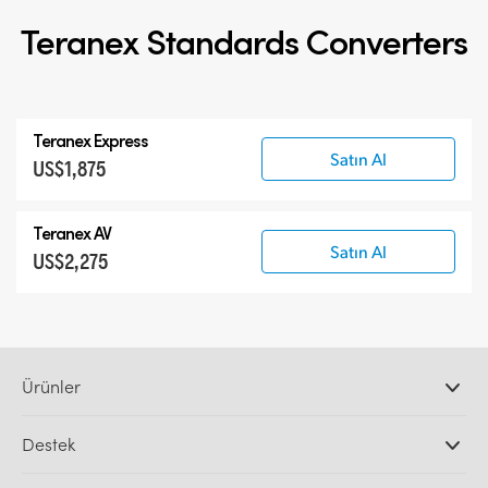
Teranex Standards Converters
Teranex Express
Satın Al
US$1,875
Teranex AV
Satın Al
US$2,275
Ürünler
Profesyonel Video Kameraları
Destek
DaVinci Resolve ve Fusion Yazılımı
ATEM Prodüksiyon Görüntü Mikserleri
Yetkili Bayiler