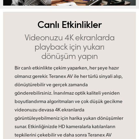
UAE
Canlı Etkinlikler
Ukraine
Videonuzu 4K
ekranlarda
United Kingdom
playback
için yukarı
United States
dönüşüm yapın
Bir canlı etkinlikte çekim yaparken, her şeye hazır
olmanız gerekir. Teranex AV ile her türlü sinyali alıp,
dönüştürebilir ve gerçek zamanda
gönderebilirsiniz. İnanılmaz optik kaliteli yeniden
boyutlandırma algoritmaları ve çok düşük gecikme
videonuzu devasa 4K ekranlarda
görüntüleyebilmeniz için harika yukarı dönüşümler
sunar. Etkinliğinizde HD kameralarla katılanların
tepkilerini çekebilir ve daha sonra Teranex AV