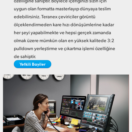
özelliğine sahiptir. Böylece içeriğinizi sizin için
Netherlands
uygun olan formatta masterlayıp dünyaya teslim
New Zealand
edebilirsiniz. Teranex çeviriciler görüntü
ölçeklendirmeden kare hızı dönüşümlerine kadar
Norway
her şeyi yapabilmekte ve hepsi gerçek zamanda
Poland
olmak üzere mümkün olan en yüksek kalitede 3:2
pulldown yerleştirme ve çıkartma işlemi özelliğine
Portugal
de sahiptir.
Yetkili Bayiler
Singapore
South Africa
Spain
Sweden
Chinese Taipei
Turkey